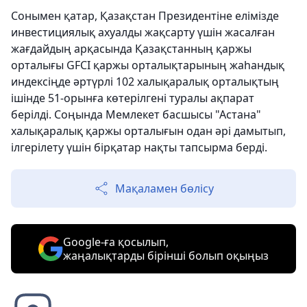
Сонымен қатар, Қазақстан Президентіне елімізде
инвестициялық ахуалды жақсарту үшін жасалған
жағдайдың арқасында Қазақстанның қаржы
орталығы GFCI қаржы орталықтарының жаһандық
индексіңде әртүрлі 102 халықаралық орталықтың
ішінде 51-орынға көтерілгені туралы ақпарат
берілді. Соңында Мемлекет басшысы "Астана"
халықаралық қаржы орталығын одан әрі дамытып,
ілгерілету үшін бірқатар нақты тапсырма берді.
Мақаламен бөлісу
Google-ға қосылып,
жаңалықтарды бірінші болып оқыңыз