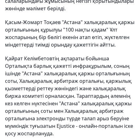
салаларындағы жұмысының негізгі қорытындылары
жөнінде мәлімет берілді.
Қасым-Жомарт Тоқаев "Астана" халықаралық қаржы
орталығының құрылуы "100 нақты қадам" Ұлт
жоспарының бір бөлігі екенін атап өтіп, жүктелген
міндеттерді тиімді орындау қажеттігін айтты.
Қайрат Келімбетовтің ақпараты бойынша
Орталықта барлық қажетті инфрақұрылым, соның
ішінде "Астана" халықаралық қаржы орталығының
соты, Халықаралық арбитраж орталығы, қаржылық
қызметтерді реттеу жөніндегі және халықаралық
биржа комитеті орналасқан. Тараптардың әлемнің
кез келген нүктесінен "Астана" халықаралық қаржы
орталығының соты мен Халықаралық арбитраж
орталығына электронды түрде талап арыз беруіне
мүмкіндік туғызатын Еjustice - онлайн-порталын іске
қосу жоспарлануда.