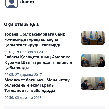
zkadm
Оқи отырыңыз
Тоқаев Әбілқасымоваға банк
жүйесінде тұрақтылықты
қалыптастыруды тапсырды
00:01, 19 желтоқсан 2019
Елбасы Қазақстанның Америка
Құрама Штаттарындағы елшісін
қабылдады
22:05, 27 қараша 2017
Мемлекет басшысы Маңғыстау
облысының әкімі Ералы
Тоғжановты қабылдады
20:56, 05 маусым 2018