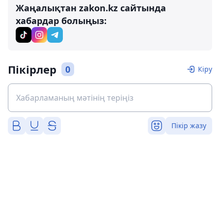
Жаңалықтан zakon.kz сайтында
хабардар болыңыз:
Пікірлер
0
Кіру
Пікір жазу