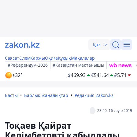
Қаз
Саясат
Әлем
Қаржы
Оқиға
Құқық
Мақалалар
#Референдум-2026
#Қазақстан мақтанышы
+32°
$
469.93
€
541.64
₽
5.71
Басты
Барлық жаңалықтар
Редакция Zakon.kz
23:40, 16 сәуір 2019
Тоқаев Қайрат
Келімбетовті қабылдады