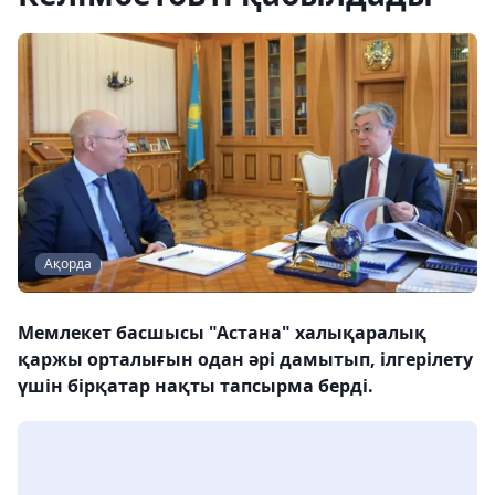
Ақорда
Мемлекет басшысы "Астана" халықаралық
қаржы орталығын одан әрі дамытып, ілгерілету
үшін бірқатар нақты тапсырма берді.