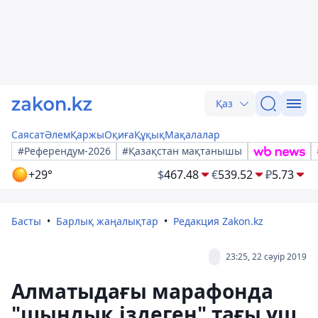
Қаз
Саясат
Әлем
Қаржы
Оқиға
Құқық
Мақалалар
#Референдум-2026
#Қазақстан мақтанышы
+29°
$
467.48
€
539.52
₽
5.73
Басты
Барлық жаңалықтар
Редакция Zakon.kz
23:25, 22 сәуір 2019
Алматыдағы марафонда
"шындық іздеген" тағы үш