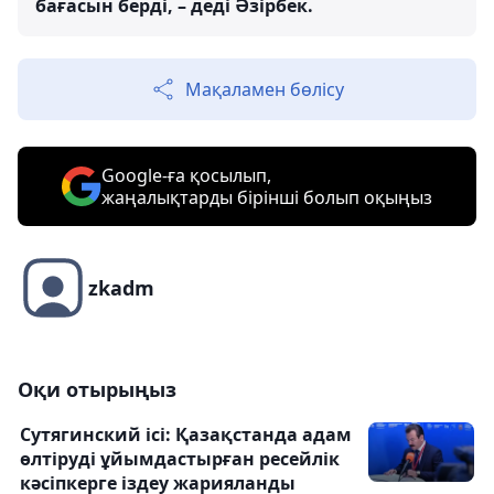
бағасын берді, – деді Әзірбек.
Мақаламен бөлісу
Google-ға қосылып,
жаңалықтарды бірінші болып оқыңыз
zkadm
Оқи отырыңыз
Сутягинский ісі: Қазақстанда адам
өлтіруді ұйымдастырған ресейлік
кәсіпкерге іздеу жарияланды