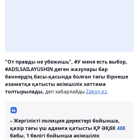
"От правды не убежишь", #У меня есть выбор,
#ADILSAILAYUSHIN деген жазулары бар
баннердің басы-қасында болған тағы бірнеше
азаматқа қатысты әкімшілік хаттама
толтырылады,
деп хабарлайды
Zakon.kz
.
– Жергілікті полиция деректері бойынша,
қазір тағы үш адамға қатысты ҚР ӘҚбК
488
бабы, 1 бөлігі бойынша әкімшілік