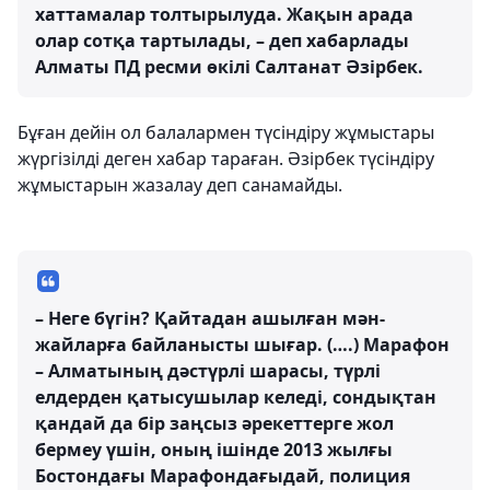
хаттамалар толтырылуда. Жақын арада
олар сотқа тартылады, – деп хабарлады
Алматы ПД ресми өкілі Салтанат Әзірбек.
Бұған дейін ол балалармен түсіндіру жұмыстары
жүргізілді деген хабар тараған. Әзірбек түсіндіру
жұмыстарын жазалау деп санамайды.
– Неге бүгін? Қайтадан ашылған мән-
жайларға байланысты шығар. (….) Марафон
– Алматының дәстүрлі шарасы, түрлі
елдерден қатысушылар келеді, сондықтан
қандай да бір заңсыз әрекеттерге жол
бермеу үшін, оның ішінде 2013 жылғы
Бостондағы Марафондағыдай, полиция