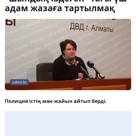
адам жазаға тартылмақ
zakon.kz
Полиция істің мән-жайын айтып берді.