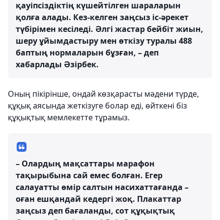
қауіпсіздіктің күшейтілген шараларын
қолға алады. Кез-келген заңсыз іс-әрекет
түбірімен кесіледі. Әлгі жастар бейбіт жиын,
шеру ұйымдастыру мен өткізу туралы 488
баптың нормаларын бұзған, – деп
хабарлады Әзірбек.
Оның пікірінше, ондай көзқарасты мәдени түрде,
құқық аясында жеткізуге болар еді, өйткені біз
құқықтық мемлекетте тұрамыз.
– Олардың мақсаттары марафон
тақырыбына сай емес болған. Егер
салауатты өмір салтын насихаттағанда –
оған ешқандай кедергі жоқ. Плакаттар
заңсыз деп бағаланды, сот құқықтық