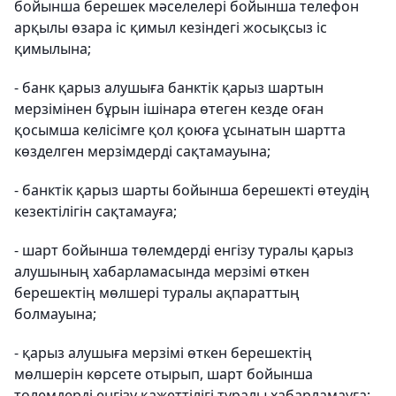
бойынша берешек мәселелері бойынша телефон
арқылы өзара іс қимыл кезіндегі жосықсыз іс
қимылына;
- банк қарыз алушыға банктік қарыз шартын
мерзімінен бұрын ішінара өтеген кезде оған
қосымша келісімге қол қоюға ұсынатын шартта
көзделген мерзімдерді сақтамауына;
- банктік қарыз шарты бойынша берешекті өтеудің
кезектілігін сақтамауға;
- шарт бойынша төлемдерді енгізу туралы қарыз
алушының хабарламасында мерзімі өткен
берешектің мөлшері туралы ақпараттың
болмауына;
- қарыз алушыға мерзімі өткен берешектің
мөлшерін көрсете отырып, шарт бойынша
төлемдерді енгізу қажеттілігі туралы хабарламауға;