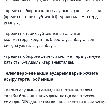
- кредиттік бюроға қарыз алушының келісімісіз ол
(кредиттік тарих субъектісі) туралы мәліметтерді
ұсынуға;
- кредиттік тарих субъектісінен алынған
мәліметтерді кредиттік бюроға ұсынбауға, сол
сияқты уақтылы ұсынбауға;
- кредиттік бюроға дәйексіз мәліметтерді ұсынуға
қатысты бұзушылықтар анықталды.
Төлемдер және ақша аударымдарын жүзеге
асыру тәртібі бойынша:
- қарыз алушының ағымдағы шотынан төлем
талабы бойынша ағымдағы шотқа келіп түскен
сомадан 50%-дан астам ақшаны есептен шығаруға; -