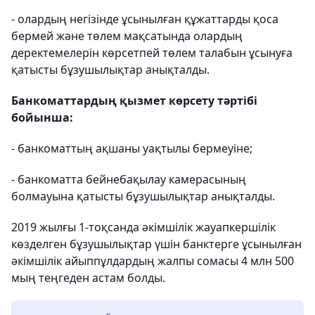
- олардың негізінде ұсынылған құжаттарды қоса
бермей және төлем мақсатында олардың
деректемелерін көрсетпей төлем талабын ұсынуға
қатысты бұзушылықтар анықталды.
Банкоматтардың қызмет көрсету тәртібі
бойынша:
- банкоматтың ақшаны уақтылы бермеуіне;
- банкоматта бейнебақылау камерасының
болмауына қатысты бұзушылықтар анықталды.
2019 жылғы 1-тоқсанда әкімшілік жауапкершілік
көзделген бұзушылықтар үшін банктерге ұсынылған
әкімшілік айыппұлдардың жалпы сомасы 4 млн 500
мың теңгеден астам болды.