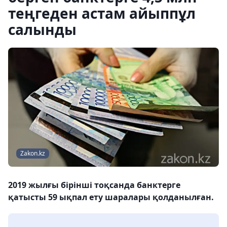
теңгеден астам айыппұл
салынды
Zakon.kz
2019 жылғы бірінші тоқсанда банктерге
қатысты 59 ықпал ету шаралары қолданылған.