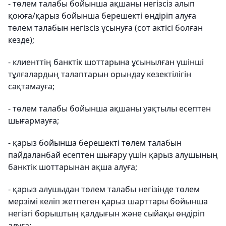
- төлем талабы бойынша ақшаны негізсіз алып
қоюға/қарыз бойынша берешекті өндіріп алуға
төлем талабын негізсіз ұсынуға (сот актісі болған
кезде);
- клиенттің банктік шоттарына ұсынылған үшінші
тұлғалардың талаптарын орындау кезектілігін
сақтамауға;
- төлем талабы бойынша ақшаны уақтылы есептен
шығармауға;
- қарыз бойынша берешекті төлем талабын
пайдаланбай есептен шығару үшін қарыз алушының
банктік шоттарынан ақша алуға;
- қарыз алушыдан төлем талабы негізінде төлем
мерзімі келіп жетпеген қарыз шарттары бойынша
негізгі борыштың қалдығын және сыйақы өндіріп
алуға;