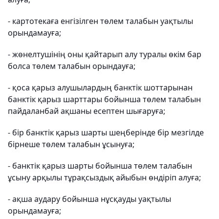
- картотекаға енгізілген төлем талабын уақтылы
орындамауға;
- жөнелтушінің оны қайтарып алу туралы өкім бар
болса төлем талабын орындауға;
- қоса қарыз алушылардың банктік шоттарынан
банктік қарыз шарттары бойынша төлем талабын
пайдаланбай ақшаны есептен шығаруға;
- бір банктік қарыз шарты шеңберінде бір мезгілде
бірнеше төлем талабын ұсынуға;
- банктік қарыз шарты бойынша төлем талабын
ұсыну арқылы тұрақсыздық айыбын өндіріп алуға;
- ақша аудару бойынша нұсқауды уақтылы
орындамауға;