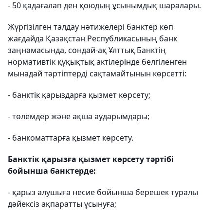
- 50 қадағалап ден қоюдың ұсынымдық шаралары.
Жүргізілген талдау нәтижелері банктер көп
жағдайда Қазақстан Республикасының банк
заңнамасында, сондай-ақ Ұлттық Банктің
нормативтік құқықтық актілерінде белгіленген
мынадай тәртіптерді сақтамайтынын көрсетті:
- банктік қарыздарға қызмет көрсету;
- төлемдер және ақша аударымдары;
- банкоматтарға қызмет көрсету.
Банктік қарызға қызмет көрсету тәртібі
бойынша банктерде:
- қарыз алушыға несие бойынша берешек туралы
дәйексіз ақпаратты ұсынуға;