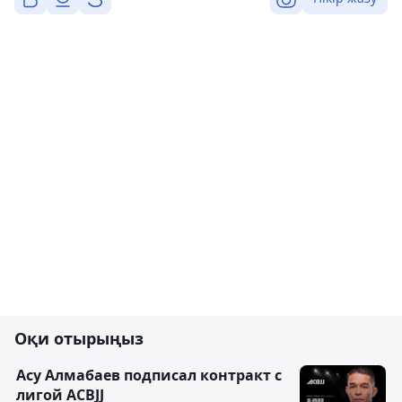
Оқи отырыңыз
Асу Алмабаев подписал контракт с
лигой ACBJJ