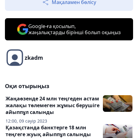
Мақаламен бөлісу
Google-ға қосылып,
жаңалықтарды бірінші болып оқыңыз
zkadm
Оқи отырыңыз
Жаңаөзенде 24 млн теңгеден астам
жалақы төлемеген жұмыс берушіге
айыппұл салынды
12:00, 09 сәуір 2023
Қазақстанда банктерге 18 млн
теңгеге жуық айыппұл салынды