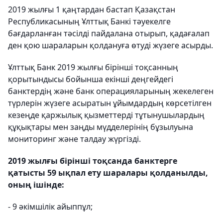
2019 жылғы 1 қаңтардан бастап Қазақстан
Республикасының Ұлттық Банкі тәуекелге
бағдарланған тәсілді пайдалана отырып, қадағалап
ден қою шараларын қолдануға өтуді жүзеге асырды.
Ұлттық Банк 2019 жылғы бірінші тоқсанның
қорытындысы бойынша екінші деңгейдегі
банктердің және банк операцияларының жекелеген
түрлерін жүзеге асыратын ұйымдардың көрсетілген
кезеңде қаржылық қызметтерді тұтынушылардың
құқықтары мен заңды мүдделерінің бұзылуына
мониторинг және талдау жүргізді.
2019 жылғы бірінші тоқсанда банктерге
қатысты 59 ықпал ету шаралары қолданылды,
оның ішінде:
- 9 әкімшілік айыппұл;