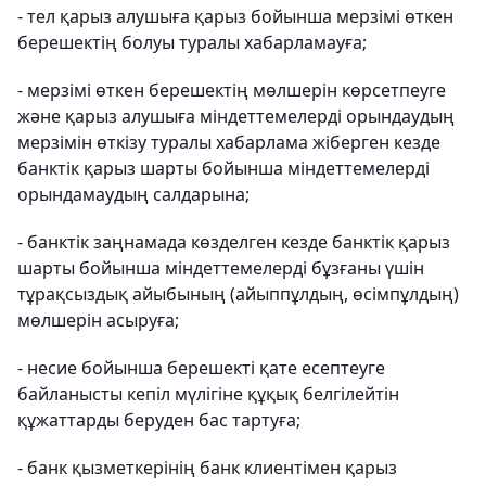
- тел қарыз алушыға қарыз бойынша мерзімі өткен
берешектің болуы туралы хабарламауға;
- мерзімі өткен берешектің мөлшерін көрсетпеуге
және қарыз алушыға міндеттемелерді орындаудың
мерзімін өткізу туралы хабарлама жіберген кезде
банктік қарыз шарты бойынша міндеттемелерді
орындамаудың салдарына;
- банктік заңнамада көзделген кезде банктік қарыз
шарты бойынша міндеттемелерді бұзғаны үшін
тұрақсыздық айыбының (айыппұлдың, өсімпұлдың)
мөлшерін асыруға;
- несие бойынша берешекті қате есептеуге
байланысты кепіл мүлігіне құқық белгілейтін
құжаттарды беруден бас тартуға;
- банк қызметкерінің банк клиентімен қарыз