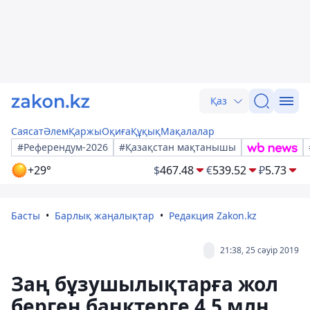
Қаз
Саясат
Әлем
Қаржы
Оқиға
Құқық
Мақалалар
#Референдум-2026
#Қазақстан мақтанышы
+29°
$
467.48
€
539.52
₽
5.73
Басты
Барлық жаңалықтар
Редакция Zakon.kz
21:38, 25 сәуір 2019
Заң бұзушылықтарға жол
берген банктерге 4,5 млн