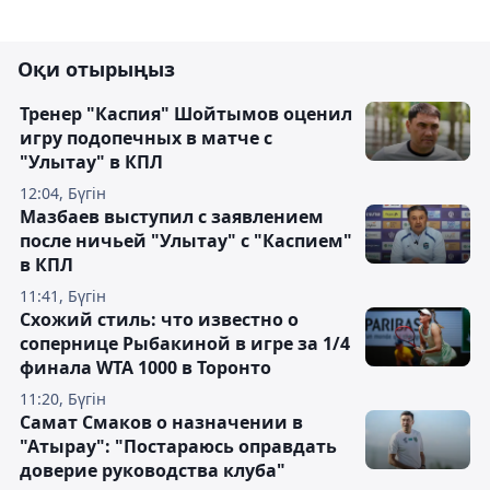
Оқи отырыңыз
Тренер "Каспия" Шойтымов оценил
игру подопечных в матче с
"Улытау" в КПЛ
12:04, Бүгін
Мазбаев выступил с заявлением
после ничьей "Улытау" с "Каспием"
в КПЛ
11:41, Бүгін
Схожий стиль: что известно о
сопернице Рыбакиной в игре за 1/4
финала WTA 1000 в Торонто
11:20, Бүгін
Самат Смаков о назначении в
"Атырау": "Постараюсь оправдать
доверие руководства клуба"