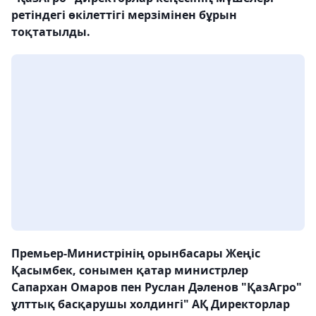
ретіндегі өкілеттігі мерзімінен бұрын
тоқтатылды.
Премьер-Министрінің орынбасары Жеңіс
Қасымбек, сонымен қатар министрлер
Сапархан Омаров пен Руслан Дәленов "ҚазАгро"
ұлттық басқарушы холдингі" АҚ Директорлар