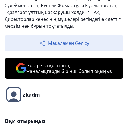
Сүлейменовтің, Рүстем Жомартұлы Құрмановтың
"ҚазАгро" ұлттық басқарушы холдингі" АҚ
Директорлар кеңесінің мүшелері ретіндегі өкілеттігі
мерзімінен бұрын тоқтатылды.
Мақаламен бөлісу
Google-ға қосылып,
жаңалықтарды бірінші болып оқыңыз
zkadm
Оқи отырыңыз