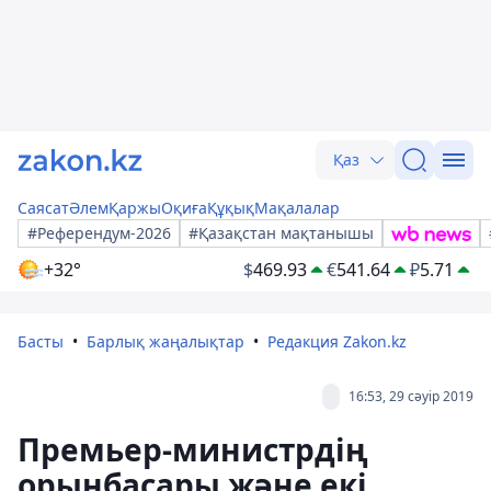
Қаз
Саясат
Әлем
Қаржы
Оқиға
Құқық
Мақалалар
#Референдум-2026
#Қазақстан мақтанышы
+32°
$
469.93
€
541.64
₽
5.71
Басты
Барлық жаңалықтар
Редакция Zakon.kz
16:53, 29 сәуір 2019
Премьер-министрдің
орынбасары және екі