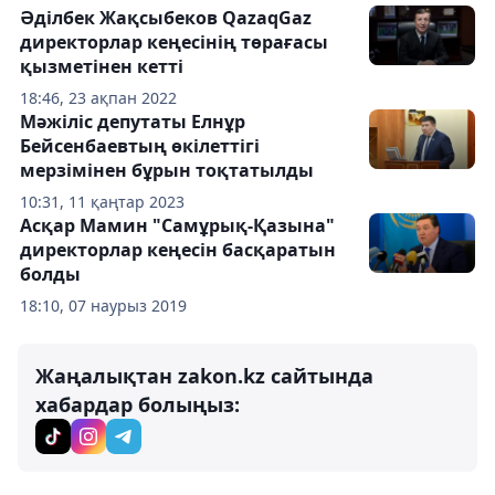
Әділбек Жақсыбеков QazaqGaz
директорлар кеңесінің төрағасы
қызметінен кетті
18:46, 23 ақпан 2022
Мәжіліс депутаты Елнұр
Бейсенбаевтың өкілеттігі
мерзімінен бұрын тоқтатылды
10:31, 11 қаңтар 2023
Асқар Мамин "Самұрық-Қазына"
директорлар кеңесін басқаратын
болды
18:10, 07 наурыз 2019
Жаңалықтан zakon.kz сайтында
хабардар болыңыз: