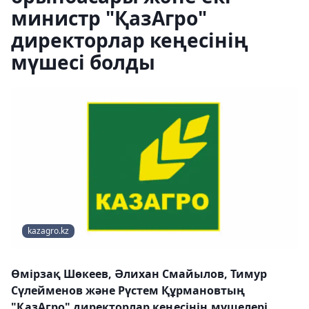
министр "ҚазАгро"
директорлар кеңесінің
мүшесі болды
kazagro.kz
Өмірзақ Шөкеев, Әлихан Смайылов, Тимур
Сүлейменов және Рүстем Құрмановтың
"ҚазАгро" директорлар кеңесінің мүшелері