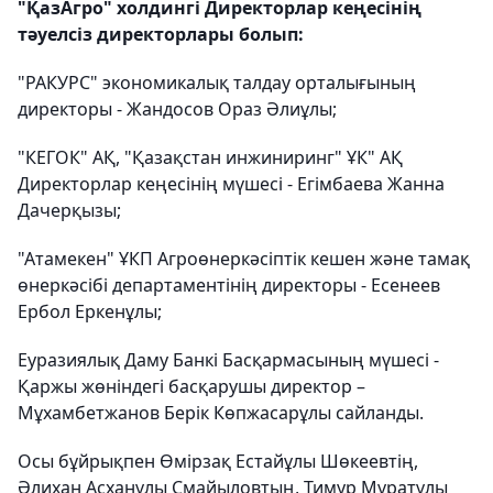
"ҚазАгро" холдингі Директорлар кеңесінің
тәуелсіз директорлары болып:
"РАКУРС" экономикалық талдау орталығының
директоры - Жандосов Ораз Әлиұлы;
"КЕГОК" АҚ, "Қазақстан инжиниринг" ҰК" АҚ
Директорлар кеңесінің мүшесі - Егімбаева Жанна
Дачерқызы;
"Атамекен" ҰКП Агроөнеркәсіптік кешен және тамақ
өнеркәсібі департаментінің директоры - Есенеев
Ербол Еркенұлы;
Еуразиялық Даму Банкі Басқармасының мүшесі -
Қаржы жөніндегі басқарушы директор –
Мұхамбетжанов Берік Көпжасарұлы сайланды.
Осы бұйрықпен Өмірзақ Естайұлы Шөкеевтің,
Әлихан Асханұлы Смайыловтың, Тимур Мұратұлы