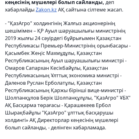
кеңесінің мүшелері болып сайланды,
деп
хабарлайды
Zakon.kz
АҚ сайтына сілтеме жасап.
- "ҚазАгро" холдингінің Жалғыз акционерінің
шешімімен – ҚР Ауыл шаруашылығы министрінің
2019 жылғы 24 сәуірдегі бұйрығымен Қазақстан
Республикасы Премьер-Министрінің орынбасары -
Қасымбек Жеңіс Махмұдұлы, Қазақстан
Республикасының Ауыл шаруашылығы министрі -
Омаров Сапархан Кесікбайұлы, Қазақстан
Республикасының Ұлттық экономика министрі -
Дәленов Руслан Ерболатұлы, Қазақстан
Республикасының Қаржы бірінші вице-министрі -
Шолпанқұлов Берік Шолпанқұлұлы, "ҚазАгро" ҰБХ"
АҚ Басқарма төрағасы - Қарашөкеев Ербол
Шырақбайұлы "ҚазАгро" ұлттық басқарушы
холдингі» АҚ Директорлар кеңесінің мүшелері
болып сайланды, - делінген хабарламада.