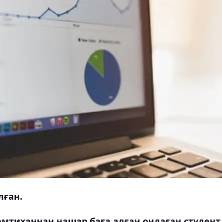
лған.
мтиханнан нашар баға алған ондаған студент