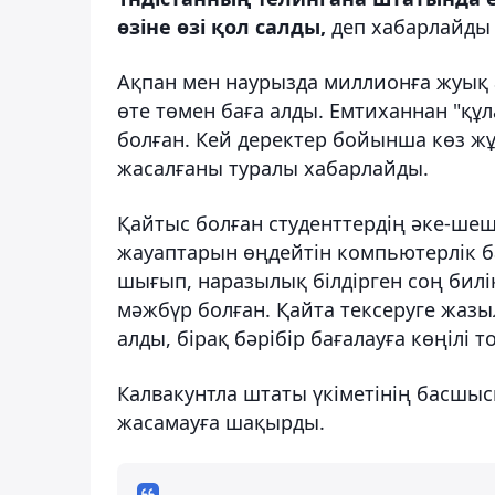
өзіне өзі қол салды,
деп хабарлайд
Ақпан мен наурызда миллионға жуық 
өте төмен баға алды. Емтиханнан "құла
болған. Кей деректер бойынша көз жұм
жасалғаны туралы хабарлайды.
Қайтыс болған студенттердің әке-шеш
жауаптарын өңдейтін компьютерлік ба
шығып, наразылық білдірген соң билі
мәжбүр болған. Қайта тексеруге жазы
алды, бірақ бәрібір бағалауға көңілі
Калвакунтла штаты үкіметінің басшы
жасамауға шақырды.