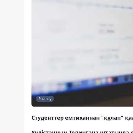
Pixabay
Студенттер емтиханнан "құлап" қа
Үндістанның Телингана штатында е