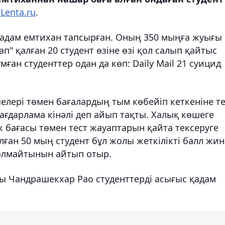
ы
Lenta.ru
.
адам емтихан тапсырған. Оның 350 мыңға жуығы
п" қалған 20 студент өзіне өзі қол салып қайтыс
ған студенттер одан да көп: Daily Mail 21 суицид
елері төмен бағалардың тым көбейіп кеткеніне те
ғдарлама кінәлі деп айып тақты. Халық көшеге
к бағасы төмен тест жауаптарын қайта тексеруге
лған 50 мың студент бұл жолы жеткілікті балл жи
 толмайтынын айтып отыр.
сы Чандрашекхар Рао студенттерді асығыс қадам