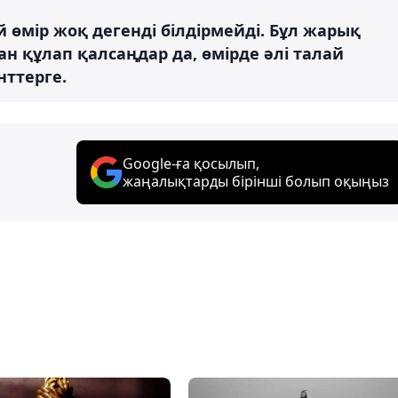
й өмір жоқ дегенді білдірмейді. Бұл жарық
н құлап қалсаңдар да, өмірде әлі талай
нттерге.
Google-ға қосылып,
жаңалықтарды бірінші болып оқыңыз