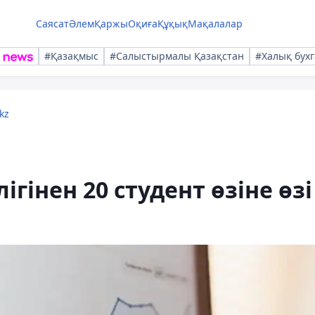
Саясат
Әлем
Қаржы
Оқиға
Құқық
Мақалалар
#Қазақмыс
#Салыстырмалы Қазақстан
#Халық бухг
kz
гінен 20 студент өзіне өзі