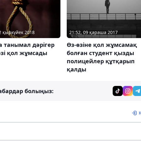
12 қыркүйек 2018
21:52, 09 қараша 2017
а танымал дәрігер
Өз-өзіне қол жұмсамақ
өзі қол жұмсады
болған студент қызды
полицейлер құтқарып
қалды
абардар болыңыз: