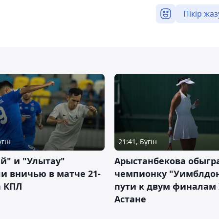
Пікір жаз
үгін
21:41, Бүгін
й" и "Улытау"
Арыстанбекова обыгр
и вничью в матче 21-
чемпионку "Уимблдон
а КПЛ
пути к двум финалам 
Астане