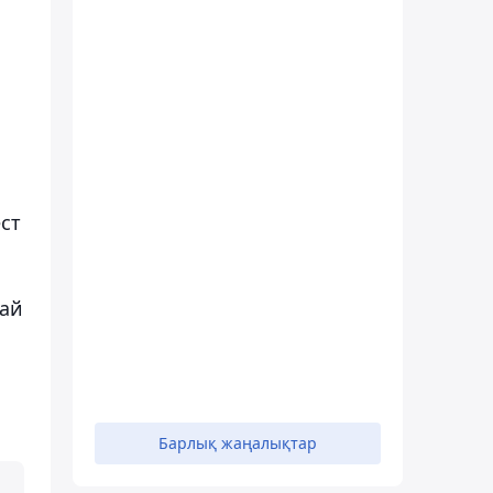
ст
най
Барлық жаңалықтар