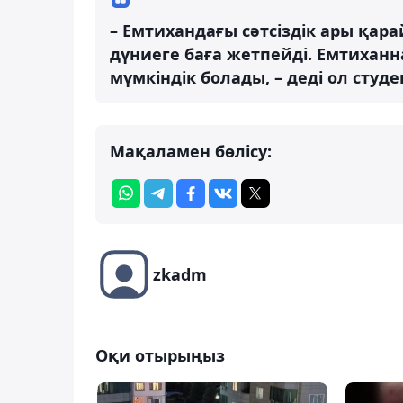
– Емтихандағы сәтсіздік ары қара
дүниеге баға жетпейді. Емтиханна
мүмкіндік болады, – деді ол студе
Мақаламен бөлісу:
zkadm
Оқи отырыңыз