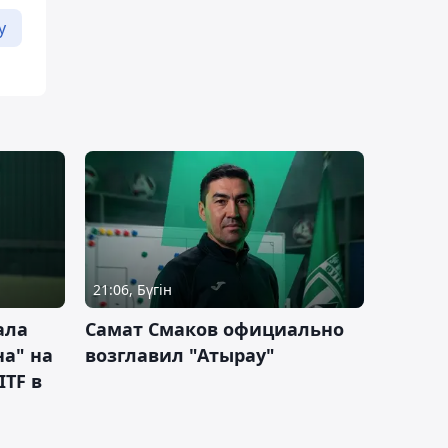
у
21:06, Бүгін
ала
Самат Смаков официально
а" на
возглавил "Атырау"
ITF в