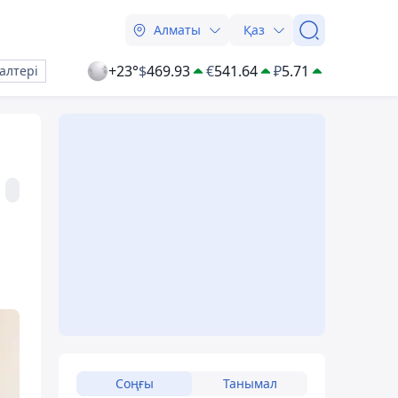
Алматы
Қаз
+23°
$
469.93
€
541.64
₽
5.71
алтері
Соңғы
Танымал