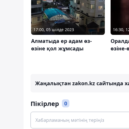
17:00, 05 шілде 2023
16:30, 
Алматыда ер адам өз-
Оралд
өзіне қол жұмсады
өзіне-
Жаңалықтан zakon.kz сайтында х
Пікірлер
0