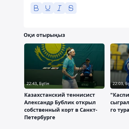
Оқи отырыңыз
22:43, Бүгін
22:03, Б
Казахстанский теннисист
"Каспи
Александр Бублик открыл
сыграл
собственный корт в Санкт-
го тур
Петербурге