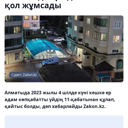
қол жұмсады
Сурет: Zakon.kz
Алматыда 2023 жылы 4 шілде күні кешке ер
адам көпқабатты үйдің 11-қабатынан құлап,
қайтыс болды, деп хабарлайды Zakon.kz.