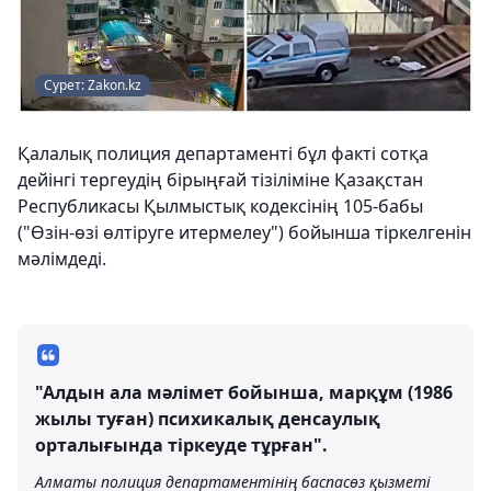
Сурет: Zakon.kz
Қалалық полиция департаменті бұл факті сотқа
дейінгі тергеудің бірыңғай тізіліміне Қазақстан
Республикасы Қылмыстық кодексінің 105-бабы
("Өзін-өзі өлтіруге итермелеу") бойынша тіркелгенін
мәлімдеді.
"Алдын ала мәлімет бойынша, марқұм (1986
жылы туған) психикалық денсаулық
орталығында тіркеуде тұрған".
Алматы полиция департаментінің баспасөз қызметі