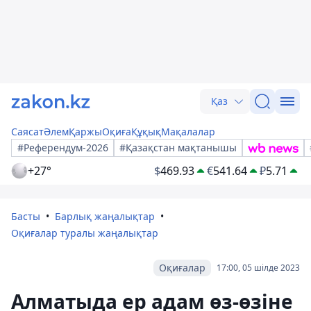
Қаз
Саясат
Әлем
Қаржы
Оқиға
Құқық
Мақалалар
#Референдум-2026
#Қазақстан мақтанышы
+27°
$
469.93
€
541.64
₽
5.71
Басты
Барлық жаңалықтар
Оқиғалар туралы жаңалықтар
Оқиғалар
17:00, 05 шілде 2023
Алматыда ер адам өз-өзіне