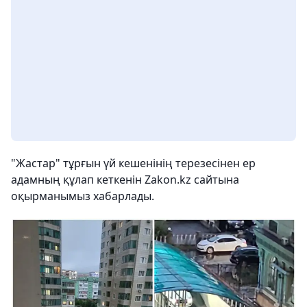
"Жастар" тұрғын үй кешенінің терезесінен ер
адамның құлап кеткенін Zakon.kz сайтына
оқырманымыз хабарлады.