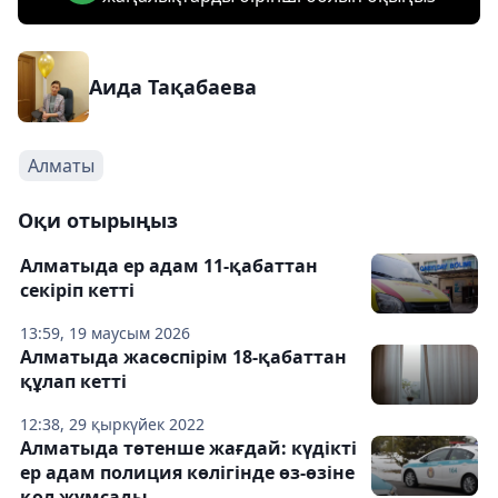
Аида Тақабаева
Алматы
Оқи отырыңыз
Алматыда ер адам 11-қабаттан
секіріп кетті
13:59, 19 маусым 2026
Алматыда жасөспірім 18-қабаттан
құлап кетті
12:38, 29 қыркүйек 2022
Алматыда төтенше жағдай: күдікті
ер адам полиция көлігінде өз-өзіне
қол жұмсады