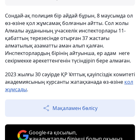
Сондай-ақ полиция бір айдай бұрын, 8 маусымда ол
өз-өзіне қол жұмсамақ болғанын айтты. Сол жолы
Алмалы ауданының учаскелік инспекторлары 11-
қабаттың терезесінде отырған 37 жастағы
алматылық азаматты аман алып қалған.
Инспекторлардың бірінің айтуынша, ер адам неге
секірмекке әрекеттенгенін түсіндіріп бере алмаған.
2023 жылғы 30 сәуірде ҚР Ұлттық қауіпсіздік комитеті
академиясының курсанты жатақханада өз-өзіне
қол
жұмсады
.
Мақаламен бөлісу
Google-ға қосылып,
жаңалықтарды бірінші болып оқыңыз