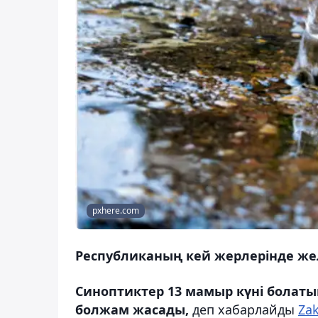
pxhere.com
Республиканың кей жерлерінде жел
Синоптиктер 13 мамыр күні болат
болжам жасады,
деп хабарлайды
Za