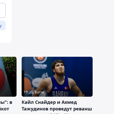
у
19:20, Бүгін
ы": в
Кайл Снайдер и Ахмед
йкот
Тажудинов проведут реванш