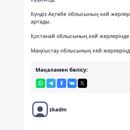
Күндіз Ақтөбе облысының кей жерлері
артады.
Қостанай облысының кей жерлерінде
Маңғыстау облысының кей жерлерінде
Мақаламен бөлісу:
zkadm