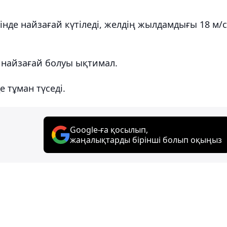
нде найзағай күтіледі, желдің жылдамдығы 18 м/с
 найзағай болуы ықтимал.
 тұман түседі.
Google-ға қосылып,
жаңалықтарды бірінші болып оқыңыз