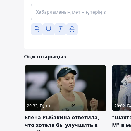
Оқи отырыңыз
20:32, Бүгін
20:02, Б
Елена Рыбакина ответила,
"Шахтё
что хотела бы улучшить в
М" в м