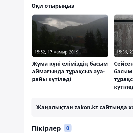
Оқи отырыңыз
15:52, 17 мамыр 2019
15:36, 2
Жұма күні еліміздің басым
Сейсен
аймағында тұрақсыз ауа-
басым
райы күтіледі
тұрақс
күтіле
Жаңалықтан zakon.kz сайтында х
Пікірлер
0