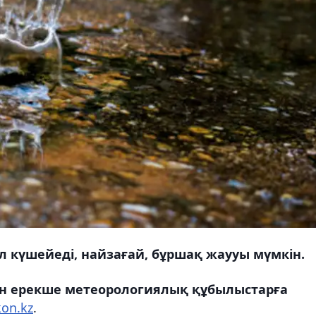
 күшейеді, найзағай, бұршақ жаууы мүмкін.
ын ерекше метеорологиялық құбылыстарға
kon.kz
.