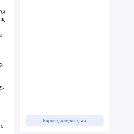
ты
ық
а
ей
5-
Барлық жаңалықтар
/с