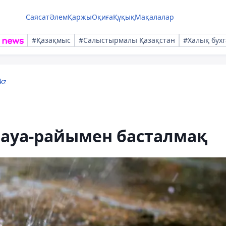
Саясат
Әлем
Қаржы
Оқиға
Құқық
Мақалалар
#Қазақмыс
#Салыстырмалы Қазақстан
#Халық бухг
kz
 ауа-райымен басталмақ