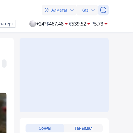
Алматы
Қаз
+24°
$
467.48
€
539.52
₽
5.73
алтері
Соңғы
Танымал