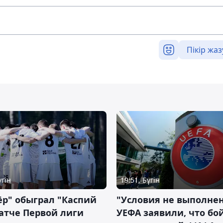
Пікір жаз
үгін
19:51, Бүгін
р" обыграл "Каспий
"Условия не выполнен
атче Первой лиги
УЕФА заявили, что бо