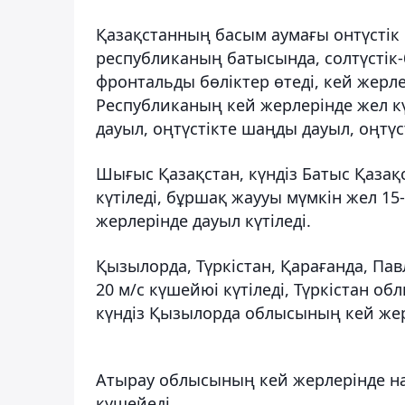
Қазақстанның басым аумағы онтүсті
республиканың батысында, солтүстік
фронтальды бөліктер өтеді, кей жерл
Республиканың кей жерлерінде жел к
дауыл, оңтүстікте шаңды дауыл, оңтүст
Шығыс Қазақстан, күндіз Батыс Қаза
күтіледі, бұршақ жаууы мүмкін жел 1
жерлерінде дауыл күтіледі.
Қызылорда, Түркістан, Қарағанда, Па
20 м/с күшейюі күтіледі, Түркістан о
күндіз Қызылорда облысының кей же
Атырау облысының кей жерлерінде най
күшейеді.