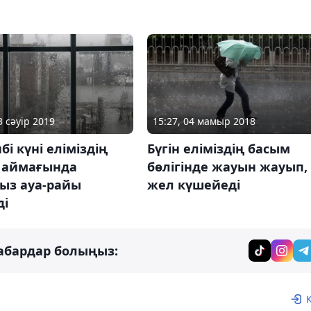
3 сәуір 2019
15:27, 04 мамыр 2018
бі күні еліміздің
Бүгін еліміздің басым
 аймағында
бөлігінде жауын жауып,
ыз ауа-райы
жел күшейеді
ді
абардар болыңыз: