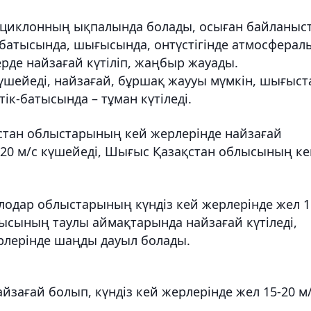
к циклонның ықпалында болады, осыған байланыс
-батысында, шығысында, онтүстігінде атмосферал
ерде найзағай күтіліп, жаңбыр жауады.
үшейеді, найзағай, бұршақ жаууы мүмкін, шығыст
ік-батысында – тұман күтіледі.
қстан облыстарының кей жерлерінде найзағай
5-20 м/с күшейеді, Шығыс Қазақстан облысының к
влодар облыстарының күндіз кей жерлерінде жел 1
блысының таулы аймақтарында найзағай күтіледі,
рлерінде шаңды дауыл болады.
зағай болып, күндіз кей жерлерінде жел 15-20 м