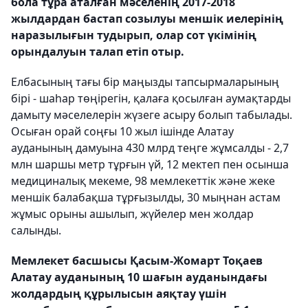
бола тұра аталған мәселенің 2017-2018
жылдардан бастап созылуы меншік иелерінің
наразылығын тудырып, олар сот үкімінің
орындалуын талап етіп отыр.
Елбасының тағы бір маңызды тапсырмаларының
бірі - шаһар төңірегін, қалаға қосылған аумақтарды
дамыту мәселелерін жүзеге асыру болып табылады.
Осыған орай соңғы 10 жыл ішінде Алатау
ауданының дамуына 430 млрд теңге жұмсалды - 2,7
млн шаршы метр тұрғын үй, 12 мектеп пен осынша
медициналық мекеме, 98 мемлекеттік және жеке
меншік балабақша тұрғызылды, 30 мыңнан астам
жұмыс орыны ашылып, жүйелер мен жолдар
салынды.
Мемлекет басшысы Қасым-Жомарт Тоқаев
Алатау ауданының 10 шағын ауданындағы
жолдардың құрылысын аяқтау үшін