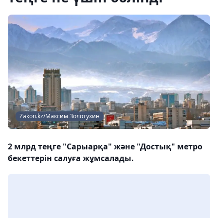
Zakon.kz/Максим Золотухин
2 млрд теңге "Сарыарқа" және "Достық" метро
бекеттерін салуға жұмсалады.