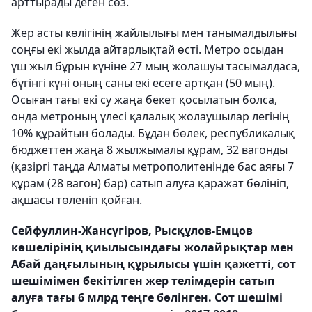
арттырады деген сөз.
Жер асты көлігінің жайлылығы мен танымалдылығы
соңғы екі жылда айтарлықтай өсті. Метро осыдан
үш жыл бұрын күніне 27 мың жолашуы тасымалдаса,
бүгінгі күні оның саны екі есеге артқан (50 мың).
Осыған тағы екі су жаңа бекет қосылатын болса,
онда метроның үлесі қалалық жолаушылар легінің
10% құрайтын болады. Бұдан бөлек, республикалық
бюджеттен жаңа 8 жылжымалы құрам, 32 вагонды
(қазіргі таңда Алматы метрополитенінде бас аяғы 7
құрам (28 вагон) бар) сатып алуға қаражат бөлініп,
ақшасы төленіп қойған.
Сейфуллин-Жансүгіров, Рысқұлов-Емцов
көшелірінің қиылысындағы жолайрықтар мен
Абай даңғылының құрылысы үшін қажетті, сот
шешімімен бекітілген жер телімдерін сатып
алуға тағы 6 млрд теңге бөлінген. Сот шешімі