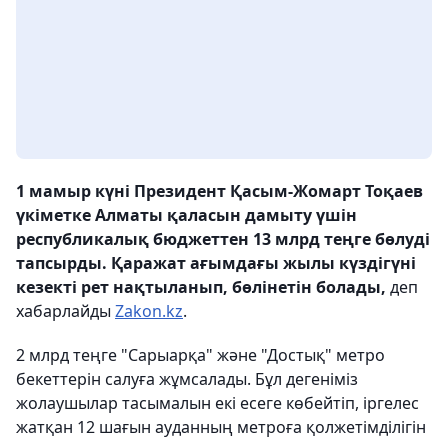
1 мамыр күні Президент Қасым-Жомарт Тоқаев
үкіметке Алматы қаласын дамыту үшін
республикалық бюджеттен 13 млрд теңге бөлуді
тапсырды. Қаражат ағымдағы жылы күздігүні
кезекті рет нақтыланып, бөлінетін болады,
деп
хабарлайды
Zakon.kz
.
2 млрд теңге "Сарыарқа" және "Достық" метро
бекеттерін салуға жұмсалады. Бұл дегеніміз
жолаушылар тасымалын екі есеге көбейтіп, іргелес
жатқан 12 шағын ауданның метроға қолжетімділігін