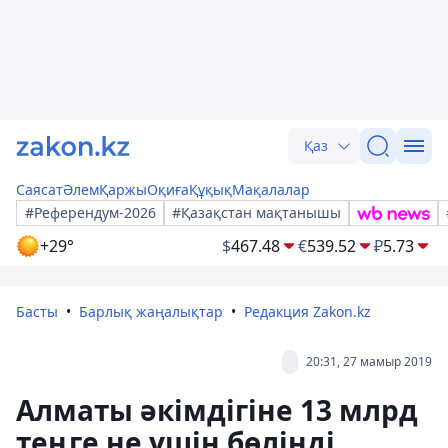
Қаз
Саясат
Әлем
Қаржы
Оқиға
Құқық
Мақалалар
#Референдум-2026
#Қазақстан мақтанышы
+29°
$
467.48
€
539.52
₽
5.73
Басты
Барлық жаңалықтар
Редакция Zakon.kz
20:31, 27 мамыр 2019
Алматы әкімдігіне 13 млрд
теңге не үшін бөлінді