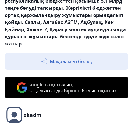
республикалық бюджеттен қосымша 5.1 млрд
теңге бөлуді тапсырды. Жергілікті бюджеттен
ортақ қаржыландыру жұмыстары орындалып
қойды. Саялы, Алғабас-АЗТМ, Ақбұлақ, Көк-
Қайнар, Ұлжан-2, Қарасу мөлтек аудандарында
құрылыс жұмыстары белсенді түрде жүргізіліп
жатыр.
Мақаламен бөлісу
Google-ға қосылып,
жаңалықтарды бірінші болып оқыңыз
zkadm