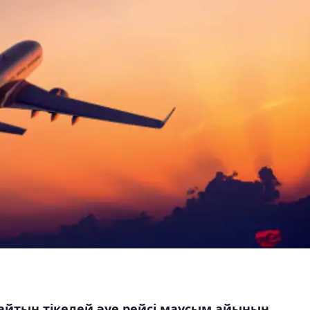
айтын тікелей әуе рейсі маусым айының