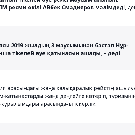
ІМ ресми өкілі Айбек Смадияров мәлімдеді,
де
иясы 2019 жылдың 3 маусымынан бастап Нұр-
нша тікелей әуе қатынасын ашады, – деді
лия арасындағы жаңа халықаралық рейстің ашылу
м-қатынастарды жаңа деңгейге көтеріп, туризмні
ес-құрылымдары арасындағы іскерлік