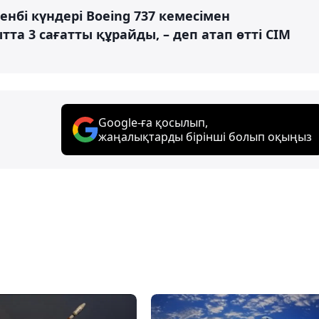
енбі күндері Boeing 737 кемесімен
та 3 сағатты құрайды, – деп атап өтті СІМ
Google-ға қосылып,
жаңалықтарды бірінші болып оқыңыз