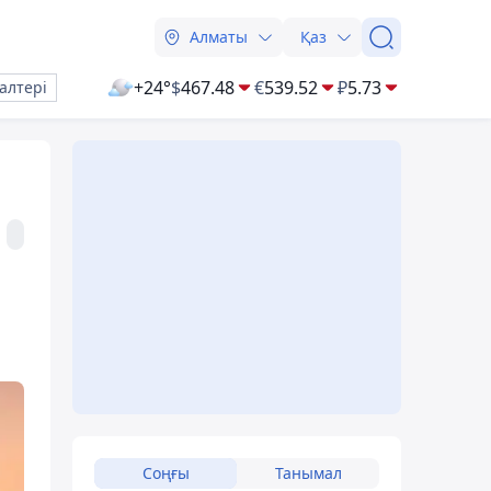
Алматы
Қаз
+24°
$
467.48
€
539.52
₽
5.73
алтері
Соңғы
Танымал