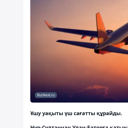
RusNext.ru
Ұшу уақыты үш сағатты құрайды.
Нұр-Сұлтаннан Улан-Баторға қатын