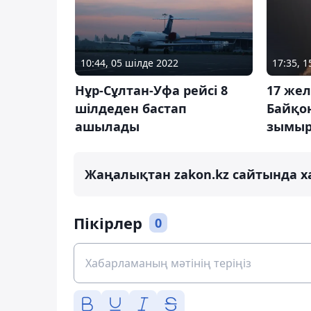
10:44, 05 шілде 2022
17:35, 
Нұр-Сұлтан-Уфа рейсі 8
17 же
шілдеден бастап
Байқо
ашылады
зымыр
Жаңалықтан zakon.kz сайтында х
Пікірлер
0