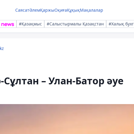
Саясат
Әлем
Қаржы
Оқиға
Құқық
Мақалалар
#Қазақмыс
#Салыстырмалы Қазақстан
#Халық бухг
kz
Сұлтан – Улан-Батор әуе