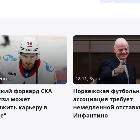
үгін
18:11, Бүгін
ский форвард СКА
Норвежская футбольн
изи может
ассоциация требует
жить карьеру в
немедленной отставк
е"
Инфантино