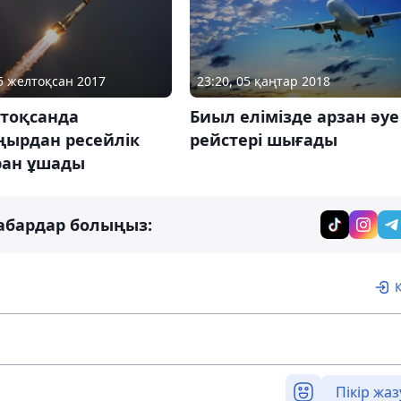
15 желтоқсан 2017
23:20, 05 қаңтар 2018
лтоқсанда
Биыл елімізде арзан әуе
ңырдан ресейлік
рейстері шығады
ан ұшады
абардар болыңыз:
Пікір жаз