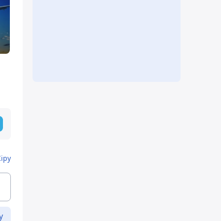
Кіру
у