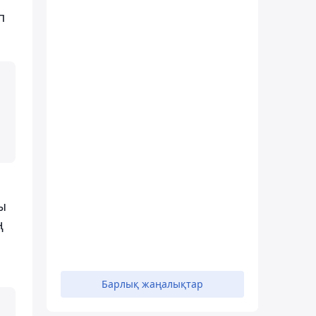
п
ы
ң
Барлық жаңалықтар