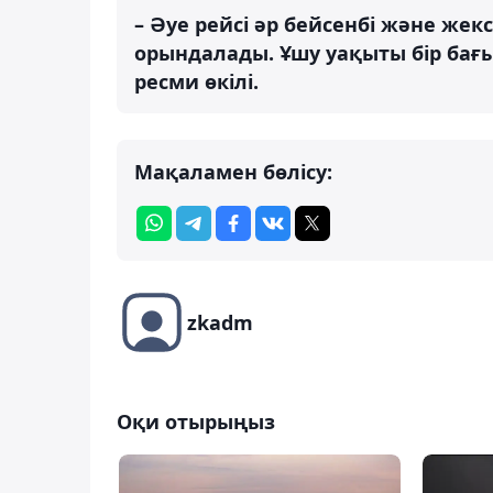
– Әуе рейсі әр бейсенбі және жекс
орындалады. Ұшу уақыты бір бағыт
ресми өкілі.
Мақаламен бөлісу:
zkadm
Оқи отырыңыз