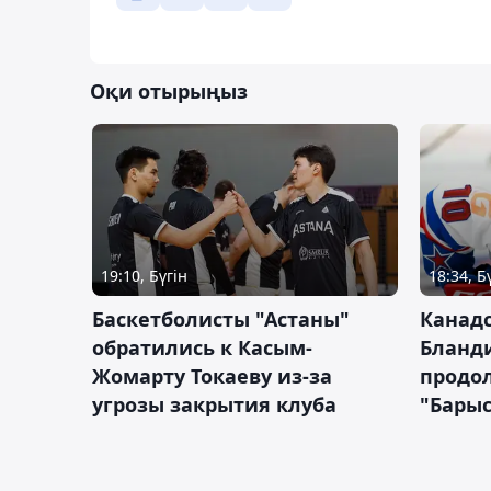
Оқи отырыңыз
19:10, Бүгін
18:34, Б
Баскетболисты "Астаны"
Канад
обратились к Касым-
Бланд
Жомарту Токаеву из-за
продол
угрозы закрытия клуба
"Барыс