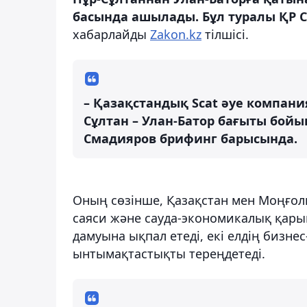
басында ашылады. Бұл туралы ҚР С
хабарлайды
Zakon.kz
тілшісі.
– Қазақстандық Scat әуе компан
Сұлтан – Улан-Батор бағыты бойы
Смадияров брифинг барысында.
Оның сөзінше, Қазақстан мен Моңғо
саяси және сауда-экономикалық қары
дамуына ықпал етеді, екі елдің бизн
ынтымақтастықты тереңдетеді.