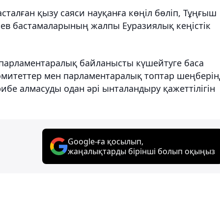
асталған қызу саяси науқанға көңіл бөліп, Тұңғыш
аев бастамаларының жалпы Еуразиялық кеңістік
 парламентаралық байланысты күшейтуге баса
комитеттер мен парламентаралық топтар шеңберін
ибе алмасуды одан әрі ынталандыру қажеттілігін
Google-ға қосылып,
жаңалықтарды бірінші болып оқыңыз