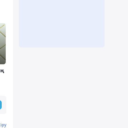
ың
Кіру