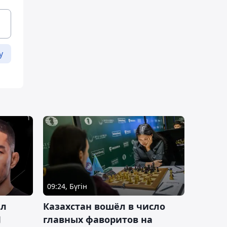
у
09:24, Бүгін
ал
Казахстан вошёл в число
J
главных фаворитов на