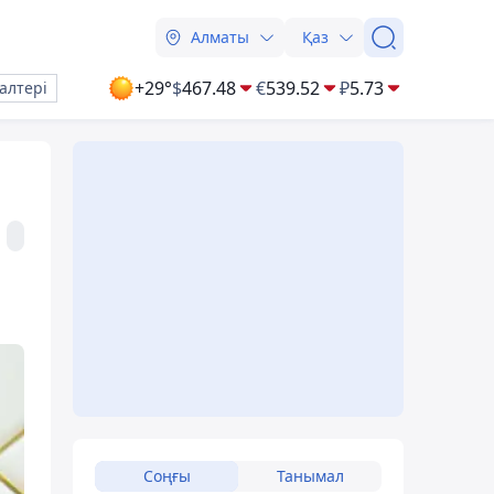
Алматы
Қаз
+29°
$
467.48
€
539.52
₽
5.73
алтері
Соңғы
Танымал