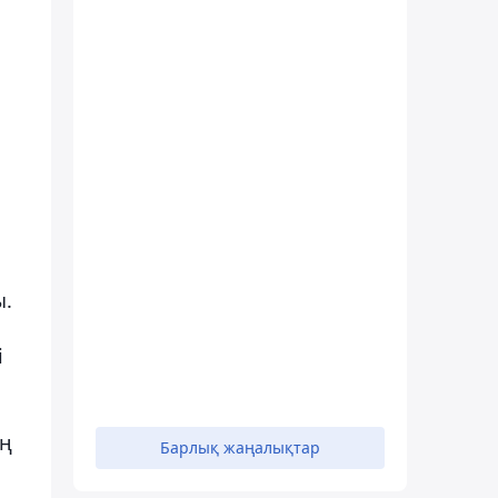
ы.
і
ің
Барлық жаңалықтар