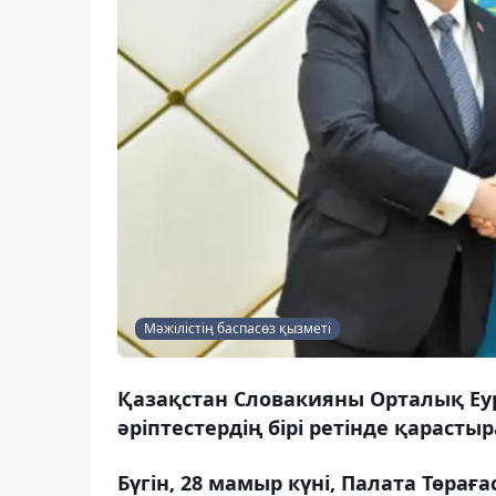
Мәжілістің баспасөз қызметі
Қазақстан Словакияны Орталық Еу
әріптестердің бірі ретінде қарасты
Бүгін, 28 мамыр күні, Палата Төра