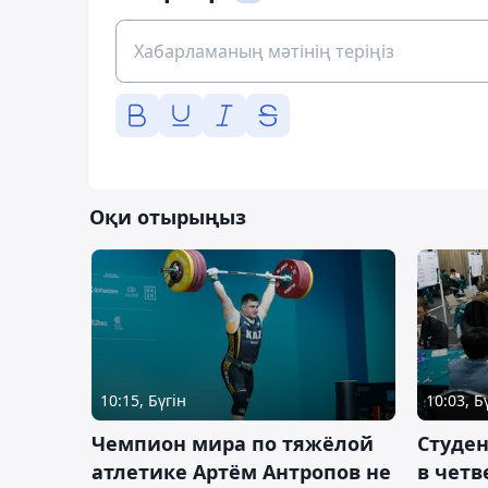
Оқи отырыңыз
10:15, Бүгін
10:03, Б
Чемпион мира по тяжёлой
Студе
атлетике Артём Антропов не
в чет