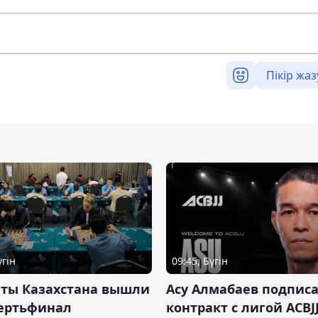
Пікір жаз
үгін
09:45, Бүгін
нты Казахстана вышли
Асу Алмабаев подпис
вертьфинал
контракт с лигой ACBJ