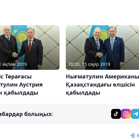
01 ақпан 2019
20:20, 15 сәуір 2019
с Төрағасы
Нығматулин Американ
тулин Аустрия
Қазақстандағы елшісін
ін қабылдады
қабылдады
абардар болыңыз: