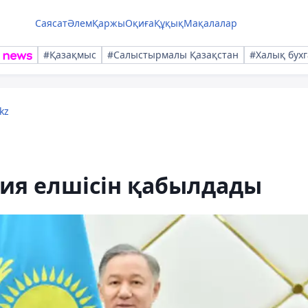
Саясат
Әлем
Қаржы
Оқиға
Құқық
Мақалалар
#Қазақмыс
#Салыстырмалы Қазақстан
#Халық бухг
kz
ия елшісін қабылдады