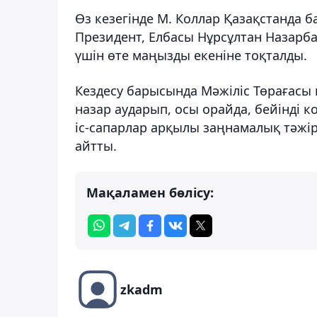
Өз кезегінде М. Коллар Қазақстанда б
Президент, Елбасы Нұрсұлтан Назарб
үшін өте маңызды екеніне тоқталды.
Кездесу барысында Мәжіліс Төрағасы
назар аударып, осы орайда, бейінді 
іс-сапарлар арқылы заңнамалық тәжір
айтты.
Мақаламен бөлісу:
zkadm