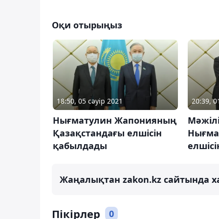
Оқи отырыңыз
18:50, 05 сәуір 2021
20:39, 
Нығматулин Жапонияның
Мәжілі
Қазақстандағы елшісін
Нығма
қабылдады
елшіс
Жаңалықтан zakon.kz сайтында х
Пікірлер
0