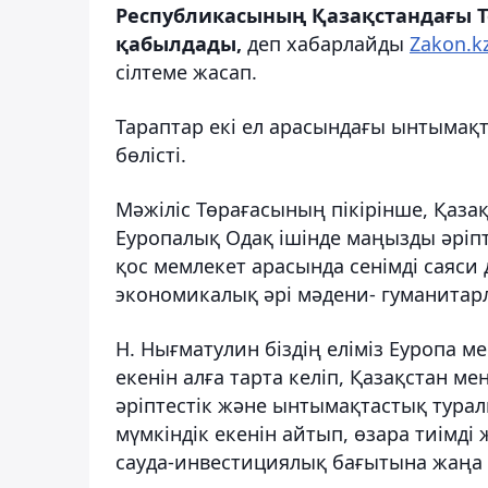
Республикасының Қазақстандағы Т
қабылдады,
деп хабарлайды
Zakon.k
сілтеме жасап.
Тараптар екі ел арасындағы ынтымақ
бөлісті.
Мәжіліс Төрағасының пікірінше, Қаз
Еуропалық Одақ ішінде маңызды әріпте
қос мемлекет арасында сенімді саяси 
экономикалық әрі мәдени- гуманитар
Н. Нығматулин біздің еліміз Еуропа 
екенін алға тарта келіп, Қазақстан м
әріптестік және ынтымақтастық турал
мүмкіндік екенін айтып, өзара тиімді 
сауда-инвестициялық бағытына жаңа с