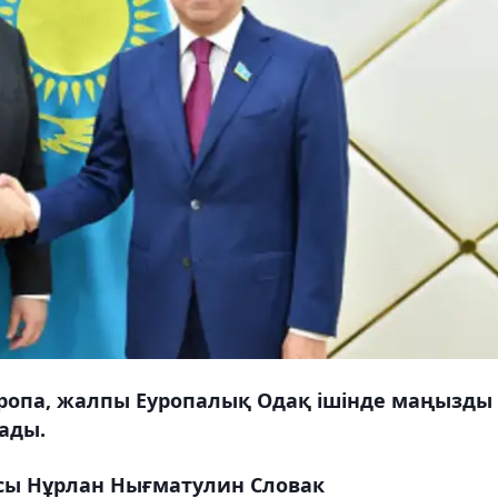
ропа, жалпы Еуропалық Одақ ішінде маңызды
рады.
ғасы Нұрлан Нығматулин Словак