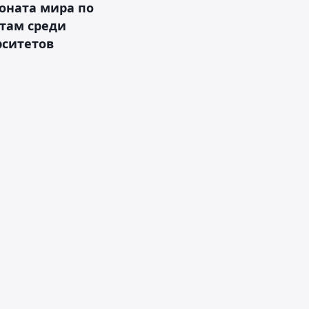
оната мира по
там среди
рситетов