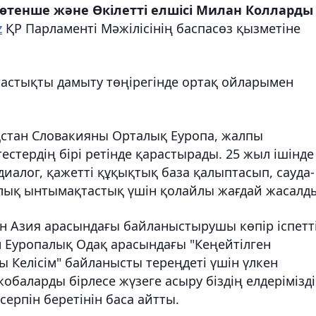
өтенше және Өкілетті елшісі Милан Колларды
z
ҚР Парламенті Мәжілісінің баспасөз қызметіне
тастықты дамыту төңірегінде ортақ ойларымен
ақстан Словакияны Орталық Еуропа, жалпы
стердің бірі ретінде қарастырады. 25 жыл ішінде
диалог, қажетті құқықтық база қалыптасып, сауда-
лық ынтымақтастық үшін қолайлы жағдай жасалд
мен Азия арасындағы байланыстырушы көпір іспетт
ен Еуропалық Одақ арасындағы "Кеңейтілген
ы Келісім" байланысты тереңдеті үшін үлкен
жобаларды бірлесе жүзеге асыру біздің елдерімізд
ерпін беретінін баса айтты.