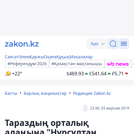
Қаз
Саясат
Әлем
Қаржы
Оқиға
Құқық
Мақалалар
#Референдум-2026
#Қазақстан мақтанышы
+22°
$
469.93
€
541.64
₽
5.71
Басты
Барлық жаңалықтар
Редакция Zakon.kz
23:36, 03 маусым 2019
Тараздың орталық
алаңына "Нұрсұлтан