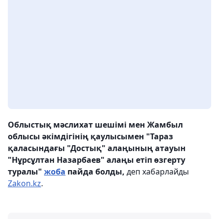
Облыстық мәслихат шешімі мен Жамбыл
облысы әкімдігінің қаулысымен "Тараз
қаласындағы "Достық" алаңының атауын
"Нұрсұлтан Назарбаев" алаңы етіп өзгерту
туралы"
жоба
пайда болды,
деп хабарлайды
Zakon.kz
.