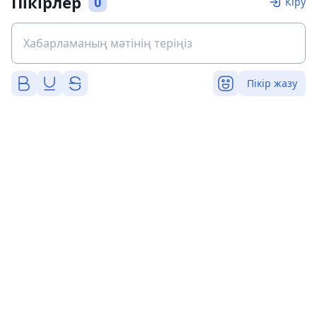
Пікірлер
0
Кіру
Пікір жазу