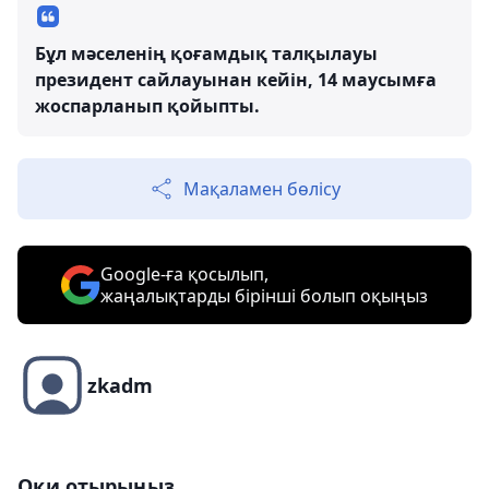
Бұл мәселенің қоғамдық талқылауы
президент сайлауынан кейін, 14 маусымға
жоспарланып қойыпты.
Мақаламен бөлісу
Google-ға қосылып,
жаңалықтарды бірінші болып оқыңыз
zkadm
Оқи отырыңыз