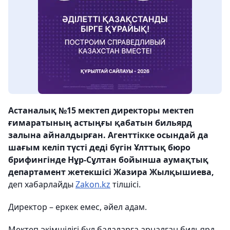
Астаналық №15 мектеп директоры мектеп
ғимаратының астыңғы қабатын бильярд
залына айналдырған. Агенттікке осындай да
шағым келіп түсті деді бүгін Ұлттық бюро
брифингінде Нұр-Сұлтан бойынша аумақтық
департамент жетекшісі Жазира Жылқышиева,
деп хабарлайды
Zakon.kz
тілшісі.
Директор – еркек емес, әйел адам.
Мектеп әкімшілігі бұл балаларға арналған бильярд