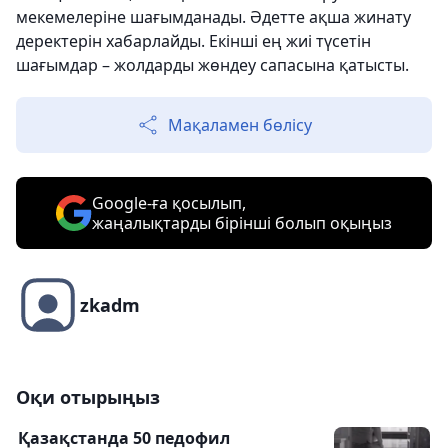
мекемелеріне шағымданады. Әдетте ақша жинату
деректерін хабарлайды. Екінші ең жиі түсетін
шағымдар – жолдарды жөндеу сапасына қатысты.
Мақаламен бөлісу
Google-ға қосылып,
жаңалықтарды бірінші болып оқыңыз
zkadm
Оқи отырыңыз
Қазақстанда 50 педофил