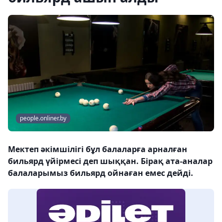
people.onliner.by
Мектеп әкімшілігі бұл балаларға арналған
бильярд үйірмесі деп шыққан. Бірақ ата-аналар
балаларымыз бильярд ойнаған емес дейді.