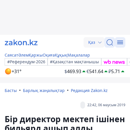
Қаз
Саясат
Әлем
Қаржы
Оқиға
Құқық
Мақалалар
#Референдум-2026
#Қазақстан мақтанышы
+31°
$
469.93
€
541.64
₽
5.71
Басты
Барлық жаңалықтар
Редакция Zakon.kz
22:42, 06 маусым 2019
Бір директор мектеп ішінен
бильярд ашып алды