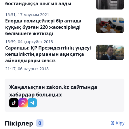
бостандыққа шығып алды
15:31, 17 маусым 2021
Елорда полицейлері бір аптада
құқық бұзған 220 жасөспірімді
бөлімшеге жеткізді
15:39, 04 қыркүйек 2018
Сарапшы: ҚР Президентінің үндеуі
көпшіліктің арманын ақиқатқа
айналдырары сөзсіз
21:17, 06 наурыз 2018
Жаңалықтан zakon.kz сайтында
хабардар болыңыз:
Пікірлер
0
Кіру