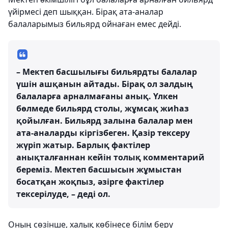
үйірмесі деп шыққан. Бірақ ата-аналар
балаларымыз бильярд ойнаған емес дейді.
– Мектеп басшылығы бильярдты балалар
үшін ашқанын айтады. Бірақ ол залдың
балаларға арналмағаны анық. Үлкен
бөлмеде бильярд столы, жұмсақ жиһаз
қойылған. Бильярд залына балалар мен
ата-аналарды кіргізбеген. Қазір тексеру
жүріп жатыр. Барлық фактілер
анықталғаннан кейін толық комментарий
береміз. Мектеп басшысын жұмыстан
босатқан жоқпыз, әзірге фактілер
тексерілуде, – деді ол.
Оның сөзінше, халық көбінесе білім беру