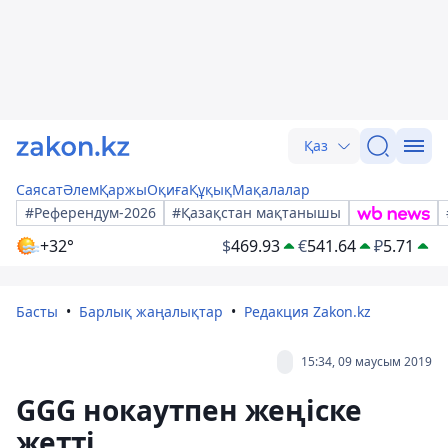
Қаз
Саясат
Әлем
Қаржы
Оқиға
Құқық
Мақалалар
#Референдум-2026
#Қазақстан мақтанышы
+32°
$
469.93
€
541.64
₽
5.71
Басты
Барлық жаңалықтар
Редакция Zakon.kz
15:34, 09 маусым 2019
GGG нокаутпен жеңіске
жетті