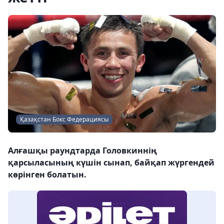
Қазақстан Бокс Федерациясы
Алғашқы раундтарда Головкиннің
қарсыласының күшін сынап, байқап жүргендей
көрінген болатын.