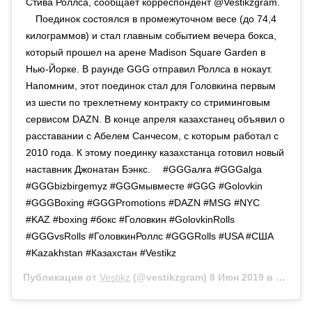
Стива Роллса, сообщает корреспондент @Vestikzgram.
⠀ Поединок состоялся в промежуточном весе (до 74,4
килограммов) и стал главным событием вечера бокса,
который прошел на арене Madison Square Garden в
Нью-Йорке. В раунде GGG отправил Роллса в нокаут. ⠀
Напомним, этот поединок стал для Головкина первым
из шести по трехлетнему контракту со стриминговым
сервисом DAZN. В конце апреля казахстанец объявил о
расставании с Абелем Санчесом, с которым работал с
2010 года. К этому поединку казахстанца готовил новый
наставник Джонатан Бэнкс. ⠀ #GGGалға #GGGalga
#GGGbizbirgemyz #GGGмывместе #GGG​​ #Golovkin​​
#GGGBoxing​​ #GGGPromotions​​ #DAZN​​ #MSG​​ #NYC​​
#KAZ​​ #boxing​ #бокс​​ #Головкин​​ #GolovkinRolls​​
#GGGvsRolls​​ #ГоловкинРоллс​​​ #GGGRolls​​ #USA​​ #США​​
#Kazakhstan​​ #Казахстан​​ #Vestikz​
Публикация от
Vestikz
(@vestikzgram)
8 Июн 2019 в 8:15 PDT