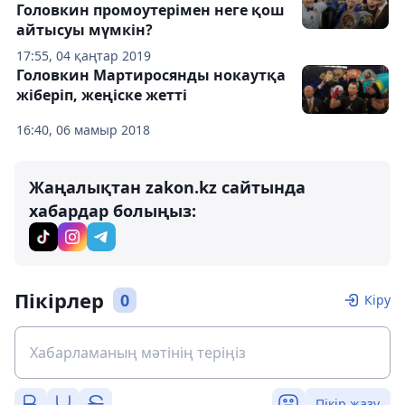
Головкин промоутерімен неге қош
айтысуы мүмкін?
17:55, 04 қаңтар 2019
Головкин Мартиросянды нокаутқа
жіберіп, жеңіске жетті
16:40, 06 мамыр 2018
Жаңалықтан zakon.kz сайтында
хабардар болыңыз:
Пікірлер
0
Кіру
Пікір жазу