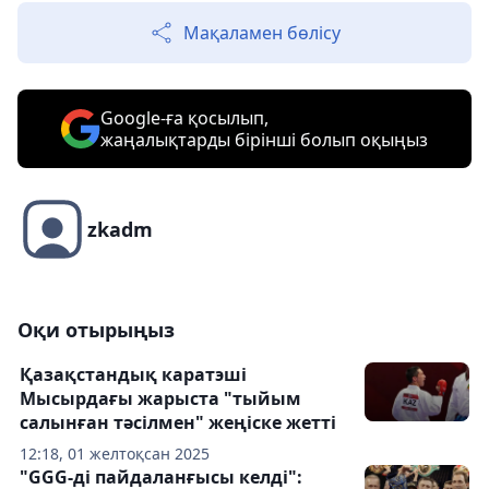
Мақаламен бөлісу
Google-ға қосылып,
жаңалықтарды бірінші болып оқыңыз
zkadm
Оқи отырыңыз
Қазақстандық каратэші
Мысырдағы жарыста "тыйым
салынған тәсілмен" жеңіске жетті
12:18, 01 желтоқсан 2025
"GGG-ді пайдаланғысы келді":