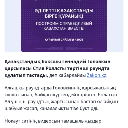
Қазақстандық боксшы Геннадий Головкин
қарсыласы Стив Роллсты төртінші раундта
құлатып тастады,
деп хабарлайды
Zakon.kz
.
Алғашқы раундтарда Головкиннің қарсыласының
күшін сынап, байқап жүргендей көрінген болатын.
Ал үшінші раундтың жартысынан бастап ол айқын
шабуыл жасап, канадалықты тізе бүктірді.
Нокаут сәтінің видеосын тамашалыңыздар: