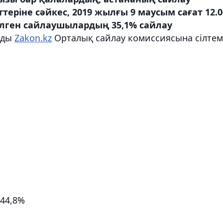
ріне сәйкес, 2019 жылғы 9 маусым сағат 12.0
зілген сайлаушылардың 35,1% сайлау
йды
Zakon.kz
Орталық сайлау комиссиясына сілтем
44,8%