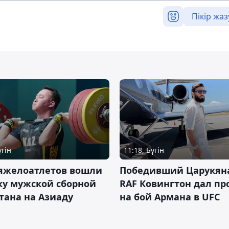
Пікір жаз
үгін
11:18, Бүгін
тяжелоатлетов вошли
Победивший Царукян
ку мужской сборной
RAF Ковингтон дал пр
тана на Азиаду
на бой Армана в UFC