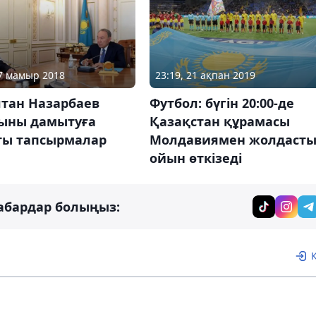
07 мамыр 2018
23:19, 21 ақпан 2019
лтан Назарбаев
Футбол: бүгін 20:00-де
ыны дамытуға
Қазақстан құрамасы
ты тапсырмалар
Молдавиямен жолдаст
ойын өткізеді
абардар болыңыз: