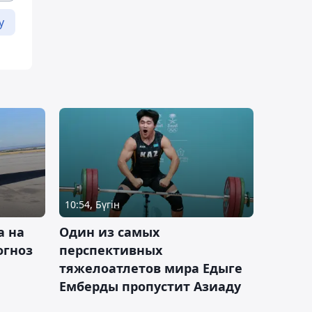
у
10:54, Бүгін
а на
Один из самых
огноз
перспективных
тяжелоатлетов мира Едыге
Емберды пропустит Азиаду