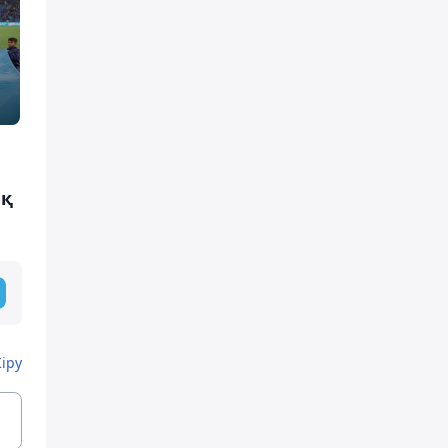
ық
Кіру