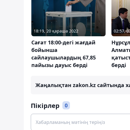
18:19, 20 қараша 2022
02:57, 
Сағат 18:00-дегі жағдай
Нұрсұ
бойынша
Алмат
сайлаушылардың 67,85
қатыс
пайызы дауыс берді
берді
Жаңалықтан zakon.kz сайтында х
Пікірлер
0