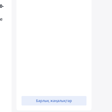
0-
е
Барлық жаңалықтар