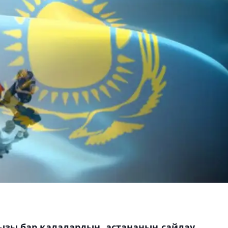
зы бар қалалардың, астананың сайлау