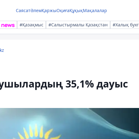
Саясат
Әлем
Қаржы
Оқиға
Құқық
Мақалалар
#Қазақмыс
#Салыстырмалы Қазақстан
#Халық бухг
kz
лаушылардың 35,1% дауыс