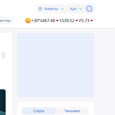
Алматы
Қаз
+30°
$
467.48
€
539.52
₽
5.73
алтері
Соңғы
Танымал