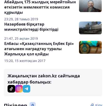
Абайдың 175 жылдық мерейтойын
өткізетін мемлекеттік комиссия
құрылды
23:29, 28 тамыз 2019
Назарбаев бірқатар
министрліктерді біріктірді
21:47, 25 ақпан 2019
Елбасы «Қазақстанның Еңбек Ері»
атағымен наградтау туралы
Жарлыққа қол қойды
15:20, 15 желтоқсан 2017
Жаңалықтан zakon.kz сайтында
хабардар болыңыз:
Пікірлер
0
Кіру