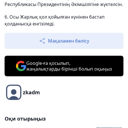
Республикасы Президентінің Әкімшілігіне жүктелсін.
6. Осы Жарлық қол қойылған күнінен бастап
қолданысқа енгізіледі.
Мақаламен бөлісу
Google-ға қосылып,
жаңалықтарды бірінші болып оқыңыз
zkadm
Оқи отырыңыз