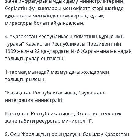
және инфрақұрылымдық даму министрліктерінің
берілетін функциялары мен өкілеттіктері шегінде
құқықтары мен міндеттемелерінің құқық
мирасқоры болып айқындалсын.
4. "Қазақстан Республикасы Үкіметінің құрылымы
туралы" Қазақстан Республикасы Президентінің
1999 жылғы 22 қаңтардағы № 6 Жарлығына мынадай
толықтырулар енгізілсін:
1-тармақ мынадай мазмұндағы жолдармен
толықтырылсын:
"Қазақстан Республикасының Сауда және
интеграция министрлігі;
Қазақстан Республикасының Экология, геология
және табиғи ресурстар министрлігі".
5. Осы Жарлықтың орындалуын бақылау Қазақстан