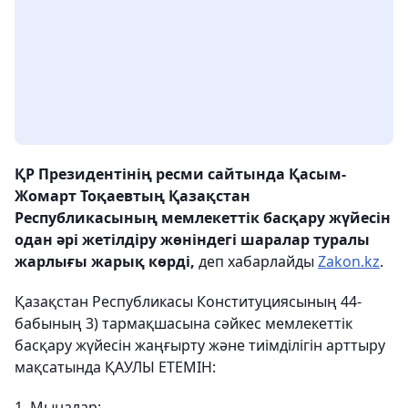
ҚР Президентінің ресми сайтында Қасым-
Жомарт Тоқаевтың Қазақстан
Республикасының мемлекеттік басқару жүйесін
одан әрі жетілдіру жөніндегі шаралар туралы
жарлығы жарық көрді,
деп хабарлайды
Zakon.kz
.
Қазақстан Республикасы Конституциясының 44-
бабының 3) тармақшасына сәйкес мемлекеттік
басқару жүйесін жаңғырту және тиімділігін арттыру
мақсатында ҚАУЛЫ ЕТЕМІН:
1. Мыналар: