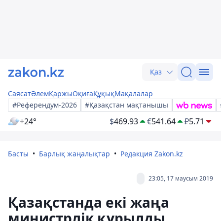
Қаз
Саясат
Әлем
Қаржы
Оқиға
Құқық
Мақалалар
#Референдум-2026
#Қазақстан мақтанышы
+24°
$
469.93
€
541.64
₽
5.71
Басты
Барлық жаңалықтар
Редакция Zakon.kz
23:05, 17 маусым 2019
Қазақстанда екі жаңа
министрлік құрылды