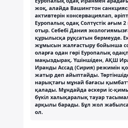
Еуропалық одақ Иранмен арадағы
жоқ, алайда Вашингтон санкция
активтерін консервациялап, әріпт
Еуропалық одақ Солтүстік ағым 
отыр. Себебі Дания экологиямызғ
құрылысқа рұқсатын бермеуде. Е
жұмысын жалғастыру бойынша соң
оларға одан гөрі Еуропалық ода
маңыздырақ. Үшіншіден, АҚШ Ира
Иранды Ассад (Сирия) режимін қ
жатыр деп айыптайды. Төртіншід
нарықтағы мұнай бағасы қымбатт
қалады. Мұндайда әскери іс-қимы
бүкіл халықаралық тауар тасымал
арқылы барады. Бұл жол жабылса,
ол.