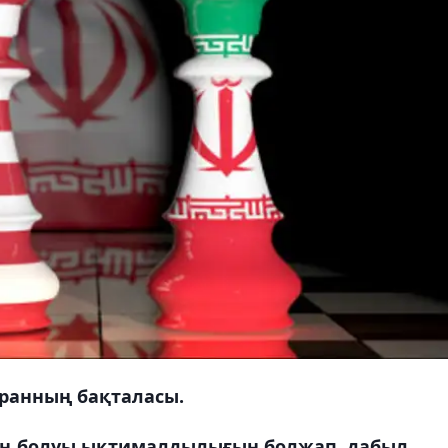
Иранның бақталасы.
тың болуы ықтималдылығын болжап, дабыл