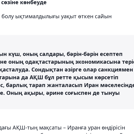
 сөзіне көнбеуде
ң болу ықтималдылығы уақыт өткен сайын
н күш, оның салдары, бәрін-бәрін есептеп
әне оның одақтастарының экономикасына тері
қасталуда. Сондықтан әзірге олар санкциямен
старына да АҚШ бұл ретте қысым көрсетіп
с, барлық тарап жанталасып Иран мәселесінд
уде. Оның ақыры, әрине соғыспен де тынуы
ағы АҚШ-тың мақсаты – Иранға уран өндірісін