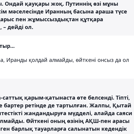
. Ондай қауқары жоқ. Путиннің өзі мұны
ім мәселесінде Иранның басына араша түсе
арыс пен жұмыссыздықтан құтқара
– дейді ол.
ыр...
, Иранды қолдай алмайды, өйткені онсыз да ол
-саттық қарым-қатынаста өте белсенді. Тіпті,
 бартер ретінде де тартылған. Жалпы, Қытай
тестікті жандандыруға мүдделі, алайда саяси
лмайды. Өйткені оның өзінің АҚШ-пен арасы
лген барлық тауарларға салынатын кедендік