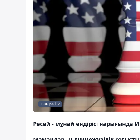
tsargrad.tv
Ресей - мұнай өндірісі нарығында 
Мамандар ІІІ дүниежүзілік соғыс