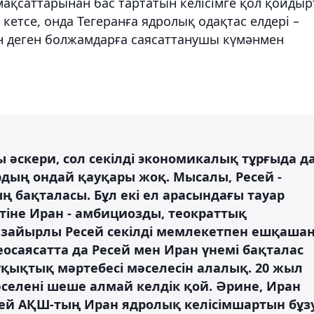
мақсаттарынан бас тартатын келісімге қол қойдыр
етсе, онда Тегеранға ядролық одақтас елдері –
ін деген болжамдарға саясаттанушы күмәнмен
ы әскери, сол секілді экономикалық тұрғыда д
рдың ондай қауқары жоқ. Мысалы, Ресей -
ң бақталасы. Бұл екі ел арасындағы тауар
тіне Иран - амбициозды, теократтық
 зайырлы Ресей секілді мемлекетпен ешқаша
еосаясатта да Ресей мен Иран үнемі бақталас
ұқықтық мәртебесі мәселесін алалық. 20 жыл
селені шеше алмай келдік қой. Әрине, Иран
есей АҚШ-тың Иран ядролық келісімшартын бұз