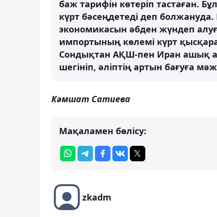
баж тарифін көтеріп тастаған. Бұ
күрт бәсеңдетеді деп болжануда
экономикасын әбден жүндеп алуға
импортының көлемі күрт қысқара
Сондықтан АҚШ-пен Иран ашық ай
шегініп, әліптің артын бағуға мәж
Кәмшат Сатиева
Мақаламен бөлісу:
zkadm