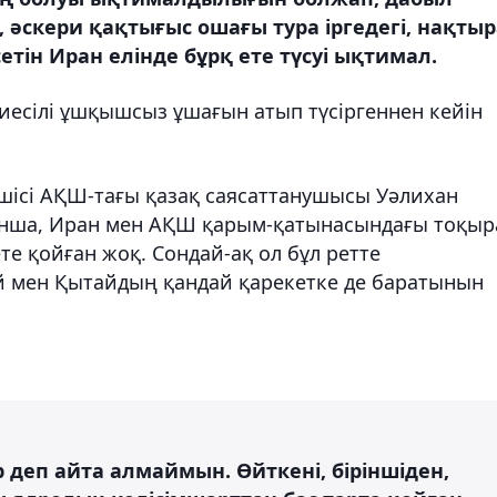
әскери қақтығыс ошағы тура іргедегі, нақты
етін Иран елінде бұрқ ете түсуі ықтимал.
иесілі ұшқышсыз ұшағын атып түсіргеннен кейін
шісі АҚШ-тағы қазақ саясаттанушысы Уәлихан
ынша, Иран мен АҚШ қарым-қатынасындағы тоқыр
те қойған жоқ. Сондай-ақ ол бұл ретте
ей мен Қытайдың қандай қарекетке де баратынын
 деп айта алмаймын. Өйткені, біріншіден,