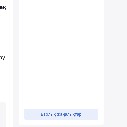
рақ
ау
Барлық жаңалықтар