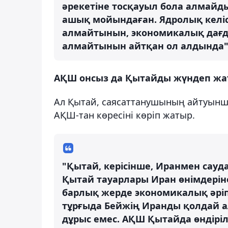
әрекетіне тосқауыл бола алмайды
ашық мойындаған. Ядролық келіс
алмайтынын, экономикалық дағд
алмайтынын айтқан ол алдында", 
АҚШ онсыз да Қытайды жүндеп жат
Ал Қытай, саясаттанушының айтуынша
АҚШ-тан көресіні көріп жатыр.
"Қытай, керісінше, Иранмен сауда
Қытай тауарлары Иран өнімдеріне
барлық жерде экономикалық әріп
тұрғыда Бейжің Иранды қолдай а
дұрыс емес. АҚШ Қытайда өндірі