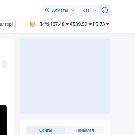
Алматы
Қаз
+34°
$
467.48
€
539.52
₽
5.73
алтері
Соңғы
Танымал