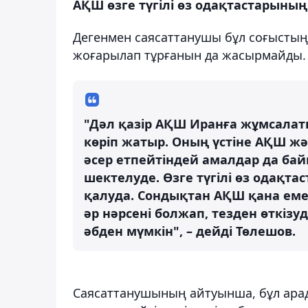
АҚШ өзге түгілі өз одақтастарының
Дегенмен саясаттанушы бұл соғысты
жоғарылап тұрғанын да жасырмайды.
"Дәл қазір АҚШ Иранға жұмсалаты
көріп жатыр. Оның үстіне АҚШ ж
әсер етпейтіндей амалдар да бай
шектелуде. Өзге түгілі өз одақта
қалуда. Сондықтан АҚШ қана еме
әр нәрсені болжап, тезден өткіз
әбден мүмкін", – дейді Төлешов.
Саясаттанушының айтуынша, бұл арад