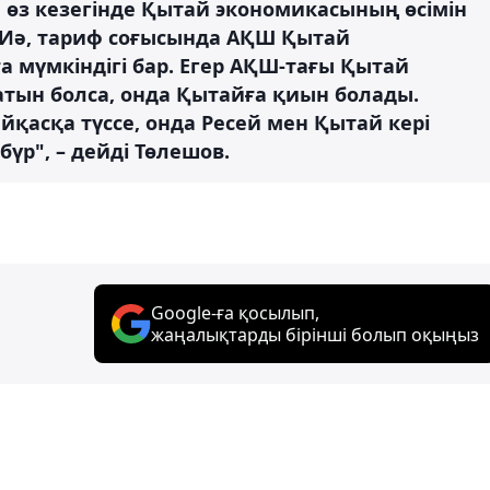
л өз кезегінде Қытай экономикасының өсімін
. Иә, тариф соғысында АҚШ Қытай
 мүмкіндігі бар. Егер АҚШ-тағы Қытай
тын болса, онда Қытайға қиын болады.
қасқа түссе, онда Ресей мен Қытай кері
бүр", – дейді Төлешов.
Google-ға қосылып,
жаңалықтарды бірінші болып оқыңыз