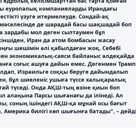
 ядролық келісімшарттан бас тарта қойған
сы еуропалық компанияларды Ирандағы
естікті үзуге итермелеуде. Сондай-ақ
2 мәселесінде де шарадай басы шақшадай боп
а зардабы мол деген сылтаумен бұл
кіншіден, Иран да атом бомбасын жасау
ғы шешімін әлі қабылдаған жоқ. Себебі
қпен экономикалық-саяси байланыс әлдеқайда
нға соғыс ашуға дайын емес. Дегенмен Трамп
олдап, Израильге соққы беруге дайындалып
ен, бұл шиеленіс ушыға түссе халықаралық
ай түседі. Онда АҚШ-тың өзіне қиын боп
л алаңына Парсы шығанағы да ілінеді. Ал
ы, соның ішіндегі АҚШ-қа мұнай осы бағыт
 Америка билігі көп шығынға батады", – дейд