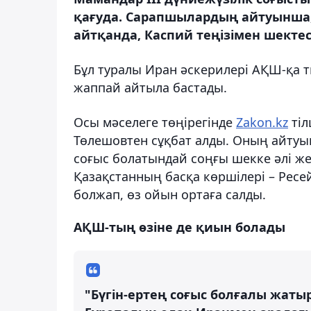
қағуда. Сарапшылардың айтуынша, 
айтқанда, Каспий теңізімен шектес
Бұл туралы Иран әскерилері АҚШ-қа т
жаппай айтыла бастады.
Осы мәселеге төңірегінде
Zakon.kz
тіл
Төлешовтен сұқбат алды. Оның айту
соғыс болатындай соңғы шекке әлі же
Қазақстанның басқа көршілері – Рес
болжап, өз ойын ортаға салды.
АҚШ-тың өзіне де қиын болады
"Бүгін-ертең соғыс болғалы жатыр