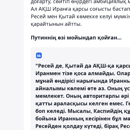
доғарту, сөйтіп өңірдегі амбициялық 
Ал АҚШ Иранға қарсы соғысты бастап к
Ресей мен Қытай көмекке келуі мүмк
қарайтынын айтты.
Путиннің өзі мойындап қойған...
"Ресей де, Қытай да АҚШ-қа қарс
Иранмен тізе қоса алмайды. Ола
мұнай өндірісі нарығында Иранны
айналымы көлемі өте аз. Оның үс
мемлекет. Оның авторитарлы әрі
қатты араласқысы келген емес. Г
боп келеді. Мысалы, Каспийдің қ
бойына Иранның кесірінен бұл мә
Ресейден қолдау күтеді, бірақ Р