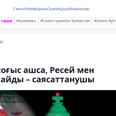
Саясат
Әлем
Қаржы
Оқиға
Құқық
Мақалалар
#Қазақмыс
#Салыстырмалы Қазақстан
#Халық бухг
kz
оғыс ашса, Ресей мен
майды – саясаттанушы