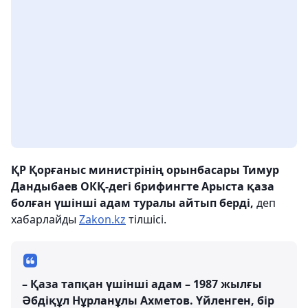
ҚР Қорғаныс министрінің орынбасары Тимур
Дандыбаев ОКҚ-дегі брифингте Арыста қаза
болған үшінші адам туралы айтып берді,
деп
хабарлайды
Zakon.kz
тілшісі.
– Қаза тапқан үшінші адам – 1987 жылғы
Әбдіқұл Нұрланұлы Ахметов. Үйленген, бір