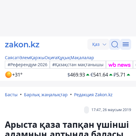
Қаз
Саясат
Әлем
Қаржы
Оқиға
Құқық
Мақалалар
#Референдум-2026
#Қазақстан мақтанышы
+31°
$
469.93
€
541.64
₽
5.71
Басты
Барлық жаңалықтар
Редакция Zakon.kz
17:47, 26 маусым 2019
Арыста қаза тапқан үшінші
адамның артында баласы