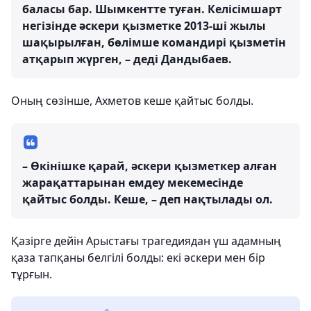
баласы бар. Шымкентте туған. Келісімшарт
негізінде әскери қызметке 2013-ші жылы
шақырылған, бөлімше командирі қызметін
атқарып жүрген, – деді Дандыбаев.
Оның сөзінше, Ахметов кеше қайтыс болды.
– Өкінішке қарай, әскери қызметкер алған
жарақаттарынан емдеу мекемесінде
қайтыс болды. Кеше, – деп нақтылады ол.
Қазірге дейін Арыстағы трагедиядан үш адамның
қаза тапқаны белгілі болды: екі әскери мен бір
тұрғын.