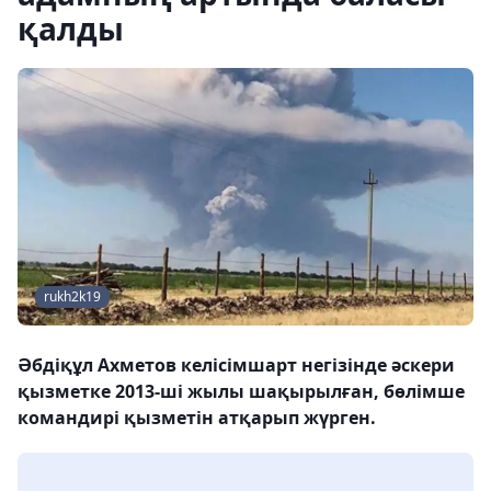
қалды
rukh2k19
Әбдіқұл Ахметов келісімшарт негізінде әскери
қызметке 2013-ші жылы шақырылған, бөлімше
командирі қызметін атқарып жүрген.