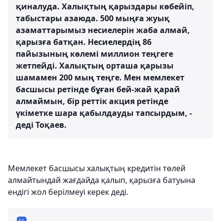
қиналуда. Халықтың қарыздары көбейіп,
табыстары азаюда. 500 мыңға жуық
азаматтарымыз несиелерін жаба алмай,
қарызға батқан. Несиелердің 86
пайызының көлемі миллион теңгеге
жетпейді. Халықтың орташа қарызы
шамамен 200 мың теңге. Мен мемлекет
басшысы ретінде бұған бей-жай қарай
алмаймын, бір реттік акция ретінде
үкіметке шара қабылдауды тапсырдым, -
деді Тоқаев.
Мемлекет басшысы халықтың кредитін төлей
алмайтындай жағдайда қалып, қарызға батуына
ендігі жол берілмеуі керек деді.