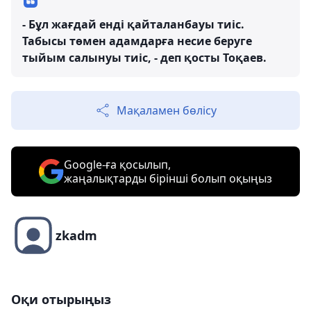
- Бұл жағдай енді қайталанбауы тиіс.
Табысы төмен адамдарға несие беруге
тыйым салынуы тиіс, - деп қосты Тоқаев.
Мақаламен бөлісу
Google-ға қосылып,
жаңалықтарды бірінші болып оқыңыз
zkadm
Оқи отырыңыз