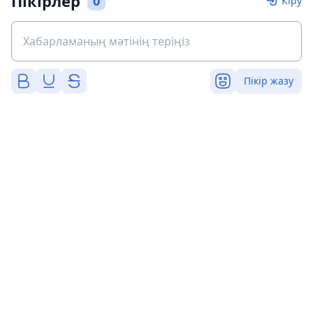
Пікірлер
0
Кіру
Пікір жазу