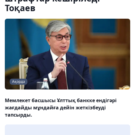
Тоқаев
Ақорда
Мемлекет басшысы Ұлттық банкке ендігәрі
жағдайды мұндайға дейін жеткізбеуді
тапсырды.