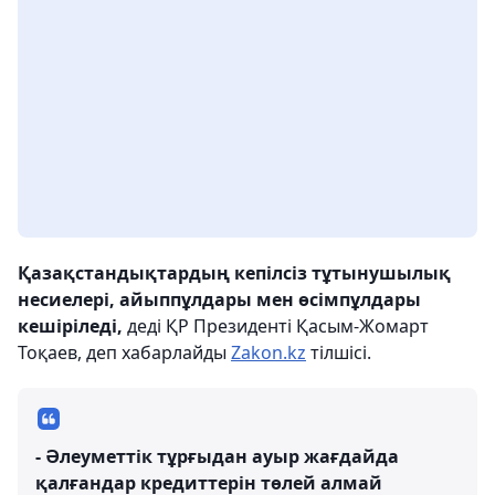
Қазақстандықтардың кепілсіз тұтынушылық
несиелері, айыппұлдары мен өсімпұлдары
кешіріледі,
деді ҚР Президенті Қасым-Жомарт
Тоқаев, деп хабарлайды
Zakon.kz
тілшісі.
- Әлеуметтік тұрғыдан ауыр жағдайда
қалғандар кредиттерін төлей алмай