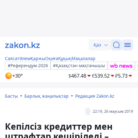
Қаз
Саясат
Әлем
Қаржы
Оқиға
Құқық
Мақалалар
#Референдум-2026
#Қазақстан мақтанышы
+30°
$
467.48
€
539.52
₽
5.73
Басты
Барлық жаңалықтар
Редакция Zakon.kz
22:19, 26 маусым 2019
Кепілсіз кредиттер мен
штрафтар кешіріледі –