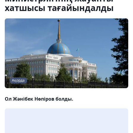
хатшысы тағайындалды
Ақорда
Ол Жәнібек Нөпіров болды.