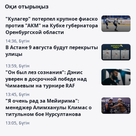
Оқи отырыңыз
"Кулагер" потерпел крупное фиаско
против "АКМ" на Кубке губернатора
Оренбургской области
14:36, Бүгін
В Астане 9 августа будут перекрыты
улицы
13:59, Бүгін
"Он был лез сознания": Дэнис
уверен в досрочной победе над
Чимаевым на турнире RAF
13:45, Бүгін
"Я очень рад за Мейирима":
менеджер Алимханулы Климас о
титульном бое Нурсултанова
13:05, Бүгін