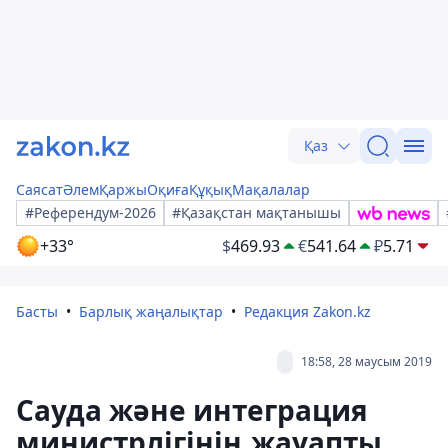
Қаз
Саясат
Әлем
Қаржы
Оқиға
Құқық
Мақалалар
#Референдум-2026
#Қазақстан мақтанышы
+33°
$
469.93
€
541.64
₽
5.71
Басты
Барлық жаңалықтар
Редакция Zakon.kz
18:58, 28 маусым 2019
Сауда және интеграция
министрлігінің жауапты