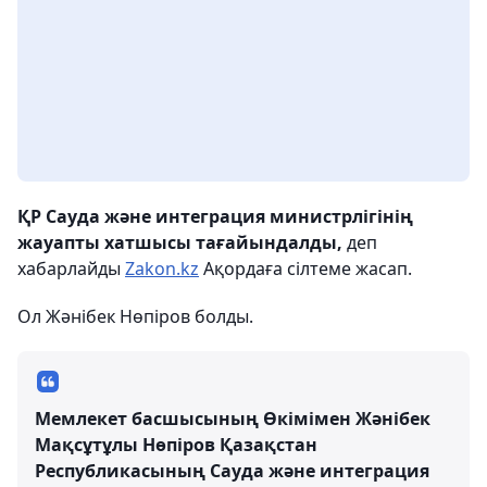
ҚР Сауда және интеграция министрлігінің
жауапты хатшысы тағайындалды,
деп
хабарлайды
Zakon.kz
Ақордаға сілтеме жасап.
Ол Жәнібек Нөпіров болды.
Мемлекет басшысының Өкімімен Жәнібек
Мақсұтұлы Нөпіров Қазақстан
Республикасының Сауда және интеграция