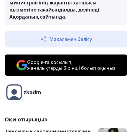
министрлігінің жауапты хатшысы
қызметіне тағайындалды, делінеді
Ақорданың сайтында.
Мақаламен бөлісу
Google-ға қосылып,
жаңалықтарды бірінші болып оқыңыз
zkadm
Оқи отырыңыз
Денсаулық сақтау министрлігінің