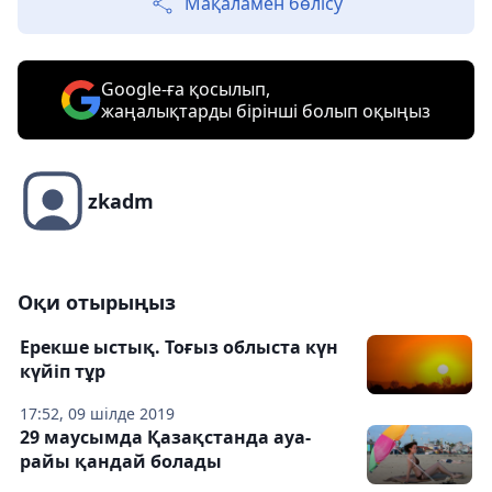
Мақаламен бөлісу
Google-ға қосылып,
жаңалықтарды бірінші болып оқыңыз
zkadm
Оқи отырыңыз
Ерекше ыстық. Тоғыз облыста күн
күйіп тұр
17:52, 09 шілде 2019
29 маусымда Қазақстанда ауа-
райы қандай болады