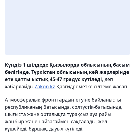
Күндіз 1 шілдеде Қызылорда облысының басым
бөлігінде, Түркістан облысының кей жерлерінде
өте қатты ыстық 45-47 градус күтіледі,
деп
хабарлайды
Zakon.kz
Қазгидрометке сілтеме жасап.
Атмосфералық фронттардың өтуіне байланысты
республиканың батысында, солтүстік-батысында,
шығыста және орталықта тұрақсыз ауа райы
жаңбыр және найзағаймен сақталады, жел
күшейеді, бұршақ, дауыл күтіледі.