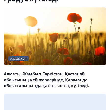
pixabay.com
Алматы, Жамбыл, Түркістан, Қостанай
облысының кей жерлерінде, Қарағанда
облыстарыныңда қатты ыстық күтіледі.