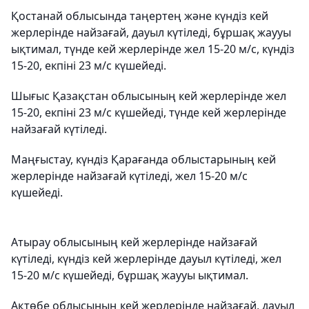
Қостанай облысында таңертең және күндіз кей
жерлерінде найзағай, дауыл күтіледі, бұршақ жаууы
ықтимал, түнде кей жерлерінде жел 15-20 м/с, күндіз
15-20, екпіні 23 м/с күшейеді.
Шығыс Қазақстан облысының кей жерлерінде жел
15-20, екпіні 23 м/с күшейеді, түнде кей жерлерінде
найзағай күтіледі.
Маңғыстау, күндіз Қарағанда облыстарының кей
жерлерінде найзағай күтіледі, жел 15-20 м/с
күшейеді.
Атырау облысының кей жерлерінде найзағай
күтіледі, күндіз кей жерлерінде дауыл күтіледі, жел
15-20 м/с күшейеді, бұршақ жаууы ықтимал.
Ақтөбе облысының кей жерлерінде найзағай, дауыл