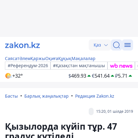
Қаз
Саясат
Әлем
Қаржы
Оқиға
Құқық
Мақалалар
#Референдум-2026
#Қазақстан мақтанышы
+32°
$
469.93
€
541.64
₽
5.71
Басты
Барлық жаңалықтар
Редакция Zakon.kz
15:20, 01 шілде 2019
Қызылорда күйіп тұр. 47
градус күтіледі