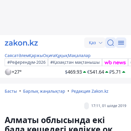
Қаз
Саясат
Әлем
Қаржы
Оқиға
Құқық
Мақалалар
#Референдум-2026
#Қазақстан мақтанышы
+27°
$
469.93
€
541.64
₽
5.71
Басты
Барлық жаңалықтар
Редакция Zakon.kz
17:11, 01 шілде 2019
Алматы облысында екі
бала көшедегі көлікке оқ