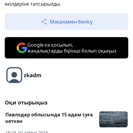
өкілдеріне тапсырылды.
Мақаламен бөлісу
Google-ға қосылып,
жаңалықтарды бірінші болып оқыңыз
zkadm
Оқи отырыңыз
Павлодар облысында 15 адам суға
кеткен
16:23, 01 тамыз 2023