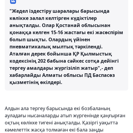
"Жедел іздестіру шаралары барысында
көлікке залал келтірген күдіктілер
анықталды. Олар Қостанай облысынан
қонаққа келген 15-16 жастағы екі жасөспірім
болып шықты. Олардың үйінен
пневматикалық мылтық тәркіленді.
Аталған дерек бойынша ҚР Қылмыстық
кодексінің 202 бабына сәйкес сотқа дейінгі
тергеу амалдары жүргізіліп жатыр",- деп
хабарлайды Алматы облысы ПД Баспасөз
қызметінің өкілдері.
Алдын ала тергеу барысында екі бозбаланың
ауладағы нысаналарды атып жүргенінде қаңғырған
оқтың көлікке тигені анықталды. Қазіргі уақытта
кәмелеттік жасқа толмаған екі бала заңды