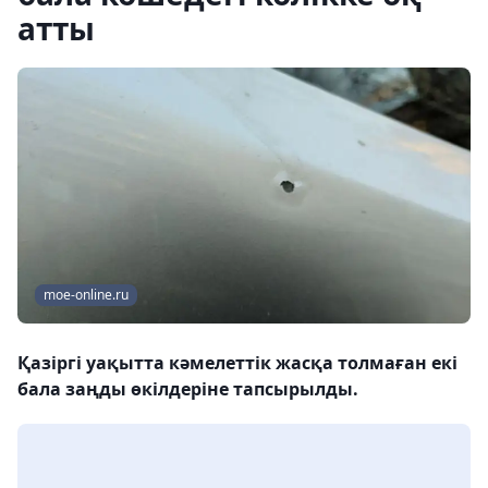
атты
moe-online.ru
Қазіргі уақытта кәмелеттік жасқа толмаған екі
бала заңды өкілдеріне тапсырылды.