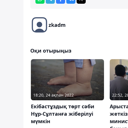
zkadm
Оқи отырыңыз
18:20, 24 ақпан 2022
22:52, 
Екібастұздық төрт сәби
Арыста
Нұр-Сұлтанға жіберілуі
жеткіз
мүмкін
минис