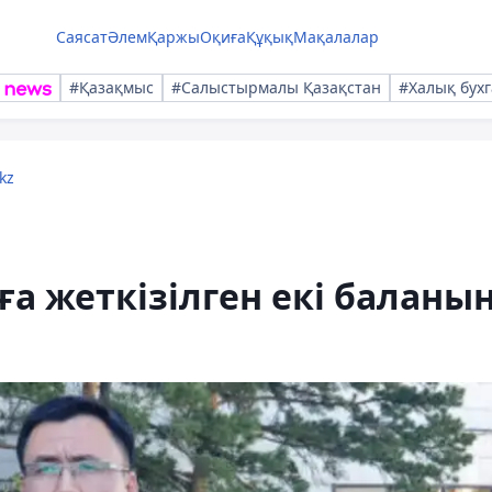
Саясат
Әлем
Қаржы
Оқиға
Құқық
Мақалалар
#Қазақмыс
#Салыстырмалы Қазақстан
#Халық бухг
kz
ға жеткізілген екі баланы