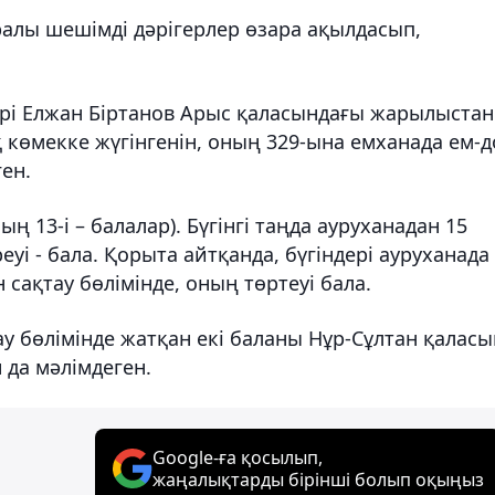
ралы шешімді дәрігерлер өзара ақылдасып,
рі Елжан Біртанов Арыс қаласындағы жарылыстан
көмекке жүгінгенін, оның 329-ына емханада ем-
ен.
ң 13-і – балалар). Бүгінгі таңда ауруханадан 15
уі - бала. Қорыта айтқанда, бүгіндері ауруханада
 сақтау бөлімінде, оның төртеуі бала.
у бөлімінде жатқан екі баланы Нұр-Сұлтан қаласы
 да мәлімдеген.
Google-ға қосылып,
жаңалықтарды бірінші болып оқыңыз