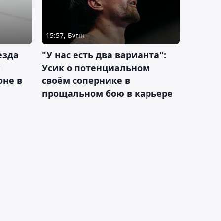
15:57, Бүгін
езда
"У нас есть два варианта":
я
Усик о потенциальном
оне в
своём сопернике в
прощальном бою в карьере