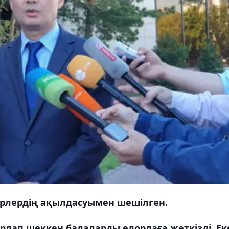
ерлердің ақылдасуымен шешілген.
дап шеккен балаларды елордаға жеткізді. Ек