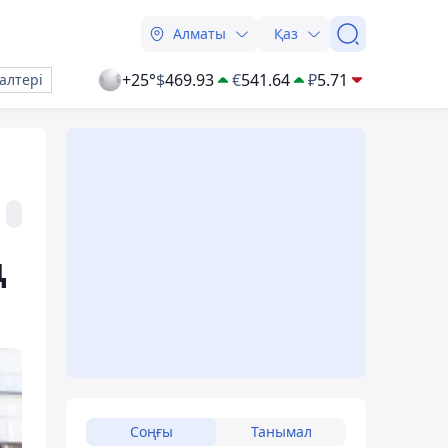
Алматы
Қаз
+25°
$
469.93
€
541.64
₽
5.71
алтері
ң
Соңғы
Танымал