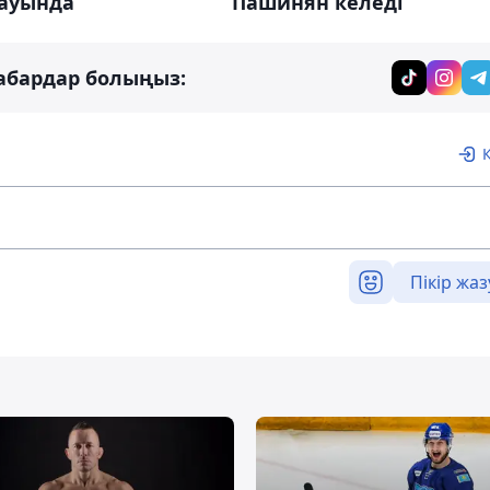
ауында
Пашинян келеді
абардар болыңыз:
Пікір жаз