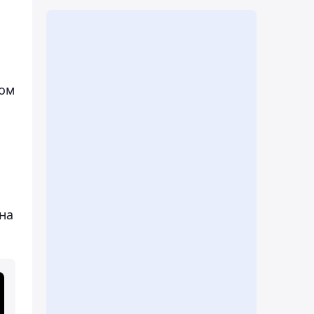
дом
на