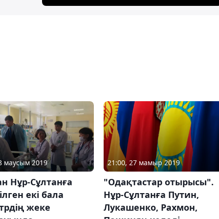
28 маусым 2019
21:00, 27 мамыр 2019
н Нұр-Сұлтанға
"Одақтастар отырысы".
ілген екі бала
Нұр-Сұлтанға Путин,
трдің жеке
Лукашенко, Рахмон,