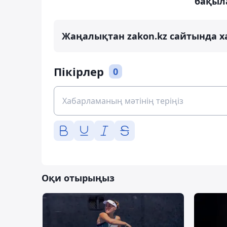
бақыл
Жаңалықтан zakon.kz сайтында х
Пікірлер
0
Оқи отырыңыз