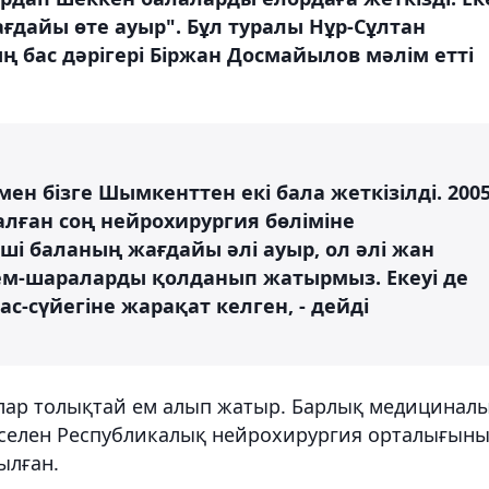
ағдайы өте ауыр". Бұл туралы Нұр-Сұлтан
 бас дәрігері Біржан Досмайылов мәлім етті
ен бізге Шымкенттен екі бала жеткізілді. 200
ған соң нейрохирургия бөліміне
нші баланың жағдайы әлі ауыр, ол әлі жан
 ем-шараларды қолданып жатырмыз. Екеуі де
ас-сүйегіне жарақат келген, - дейді
алар толықтай ем алып жатыр. Барлық медицинал
әселен Республикалық нейрохирургия орталығын
ылған.