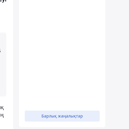
5
ық
ың
Барлық жаңалықтар