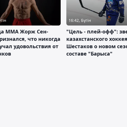
үгін
16:42, Бүгін
да ММА Жорж Сен-
"Цель - плей-офф": зв
ризнался, что никогда
казахстанского хокке
учал удовольствия от
Шестаков о новом сез
нков
составе "Барыса"