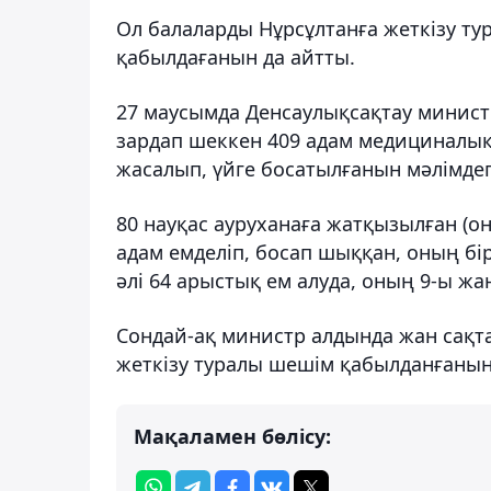
Ол балаларды Нұрсұлтанға жеткізу ту
қабылдағанын да айтты.
27 маусымда Денсаулықсақтау минист
зардап шеккен 409 адам медициналық 
жасалып, үйге босатылғанын мәлімдег
80 науқас ауруханаға жатқызылған (оны
адам емделіп, босап шыққан, оның біре
әлі 64 арыстық ем алуда, оның 9-ы жан
Сондай-ақ министр алдында жан сақта
жеткізу туралы шешім қабылданғанын
Мақаламен бөлісу: