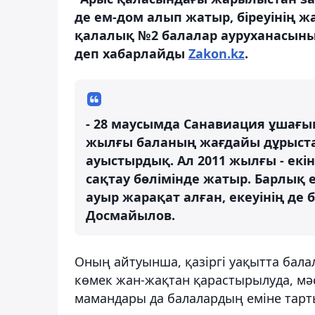
де ем-дом алып жатыр, біреуінің ж
қалалық №2 балалар ауруханасының
деп хабарлайды
Zakon.kz
.
- 28 маусымда Санавиация ұшағым
жылғы баланың жағдайы дұрыстал
ауыстырдық. Ал 2011 жылғы - екі
сақтау бөлімінде жатыр. Барлық
ауыр жарақат алған, екеуінің де б
Досмайылов.
Оның айтуынша, қазіргі уақытта бал
көмек жан-жақтан қарастырылуда, м
мамандары да балалардың еміне тарт