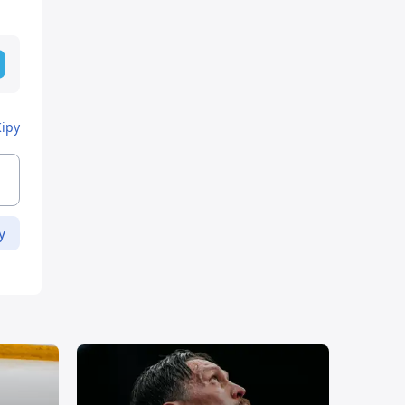
Кіру
у