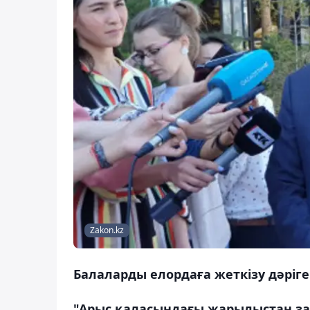
Zakon.kz
Балаларды елордаға жеткізу дәріг
"Арыс қаласындағы жарылыстан зар