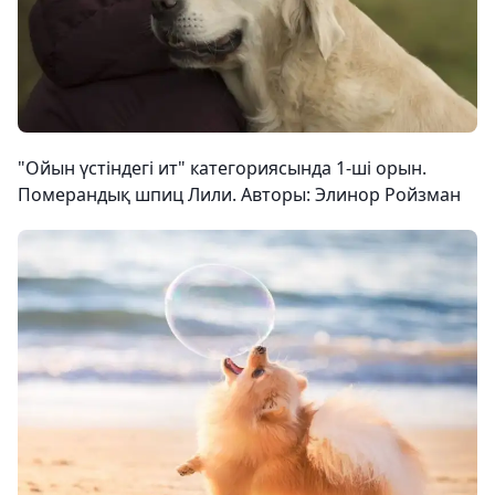
"Ойын үстіндегі ит" категориясында 1-ші орын.
Померандық шпиц Лили. Авторы: Элинор Ройзман