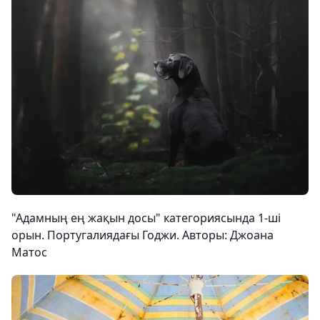
"Адамның ең жақын досы" категориясында 1-ші
орын. Португалиядағы Годжи. Авторы: Джоана
Матос