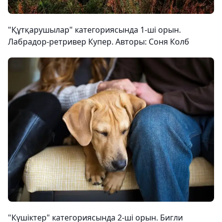
"Құтқарушылар" категориясында 1-ші орын.
Лабрадор-ретривер Купер. Авторы: Соня Колб
"Күшіктер" категориясында 2-ші орын. Бигли