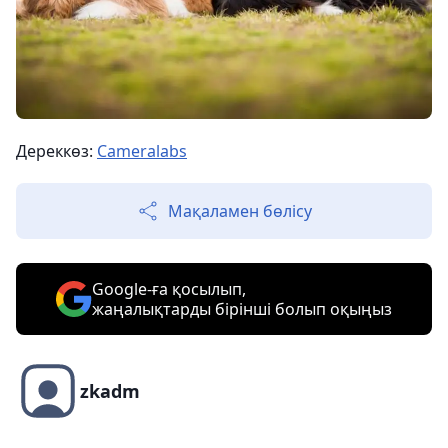
Дереккөз:
Cameralabs
Мақаламен бөлісу
Google-ға қосылып,
жаңалықтарды бірінші болып оқыңыз
zkadm