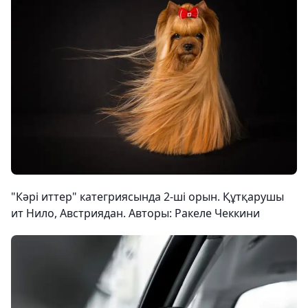
"Кәрі иттер" категриясында 2-ші орын. Құтқарушы
ит Нило, Австриядан. Авторы: Ракеле Чеккини