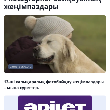
жеңімпаздары
cameralabs.org
13-ші халықаралық фотобайқау жеңімпаздары
– мына суреттер.