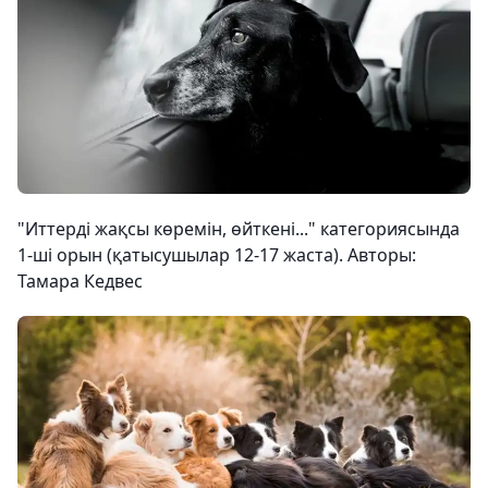
"Иттерді жақсы көремін, өйткені..." категориясында
1-ші орын (қатысушылар 12-17 жаста). Авторы:
Тамара Кедвес