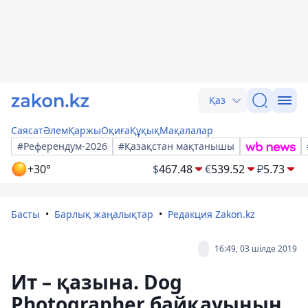
Қаз
Саясат
Әлем
Қаржы
Оқиға
Құқық
Мақалалар
#Референдум-2026
#Қазақстан мақтанышы
+30°
$
467.48
€
539.52
₽
5.73
Басты
Барлық жаңалықтар
Редакция Zakon.kz
16:49, 03 шілде 2019
Ит – қазына. Dog
Photographer байқауының