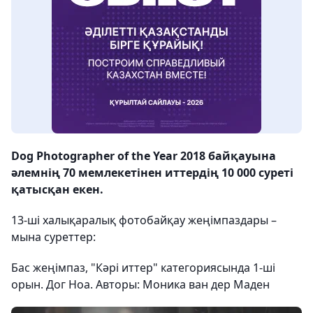
Dog Photographer of the Year 2018 байқауына
әлемнің 70 мемлекетінен иттердің 10 000 суреті
қатысқан екен.
13-ші халықаралық фотобайқау жеңімпаздары –
мына суреттер:
Бас жеңімпаз, "Кәрі иттер" категориясында 1-ші
орын. Дог Ноа. Авторы: Моника ван дер Маден