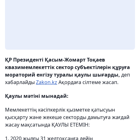
ҚР Президенті Қасым-Жомарт Тоқаев
квазимемлекеттік сектор субъектілерін құруға
мораторий енгізу туралы қаулы шығарды,
деп
хабарлайды
Zakon.kz
Ақордаға сілтеме жасап.
Қаулы мәтіні мынадай:
Мемлекеттің кәсіпкерлік қызметке қатысуын
қысқарту және жекеше секторды дамытуға жағдай
жасау мақсатында ҚАУЛЫ ЕТЕМІН:
1. 2020 жылғы 31 желтоқсанға дейін