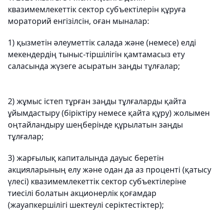
квазимемлекеттік сектор субъектілерін құруға
мораторий енгізілсін, оған мыналар:
1) қызметін әлеуметтік салада және (немесе) елді
мекендердің тыныс-тіршілігін қамтамасыз ету
саласында жүзеге асыратын заңды тұлғалар;
2) жұмыс істеп тұрған заңды тұлғаларды қайта
ұйымдастыру (біріктіру немесе қайта құру) жолымен
оңтайландыру шеңберінде құрылатын заңды
тұлғалар;
3) жарғылық капиталында дауыс беретін
акцияларының елу және одан да аз проценті (қатысу
үлесі) квазимемлекеттік сектор субъектілеріне
тиесілі болатын акционерлік қоғамдар
(жауапкершілігі шектеулі серіктестіктер);