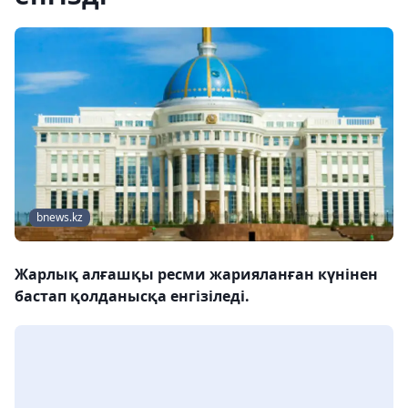
bnews.kz
Жарлық алғашқы ресми жарияланған күнінен
бастап қолданысқа енгізіледі.