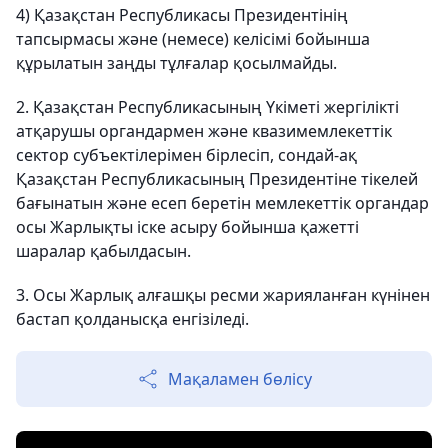
4) Қазақстан Республикасы Президентінің
тапсырмасы және (немесе) келісімі бойынша
құрылатын заңды тұлғалар қосылмайды.
2. Қазақстан Республикасының Үкіметі жергілікті
атқарушы органдармен және квазимемлекеттік
сектор субъектілерімен бірлесіп, сондай-ақ
Қазақстан Республикасының Президентіне тікелей
бағынатын және есеп беретін мемлекеттік органдар
осы Жарлықты іске асыру бойынша қажетті
шаралар қабылдасын.
3. Осы Жарлық алғашқы ресми жарияланған күнінен
бастап қолданысқа енгізіледі.
Мақаламен бөлісу