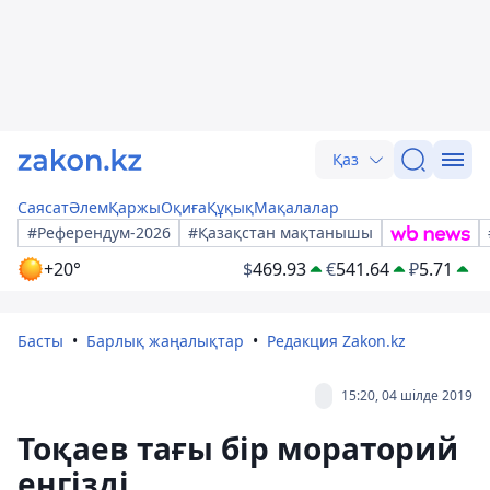
Қаз
Саясат
Әлем
Қаржы
Оқиға
Құқық
Мақалалар
#Референдум-2026
#Қазақстан мақтанышы
+20°
$
469.93
€
541.64
₽
5.71
Басты
Барлық жаңалықтар
Редакция Zakon.kz
15:20, 04 шілде 2019
Тоқаев тағы бір мораторий
енгізді