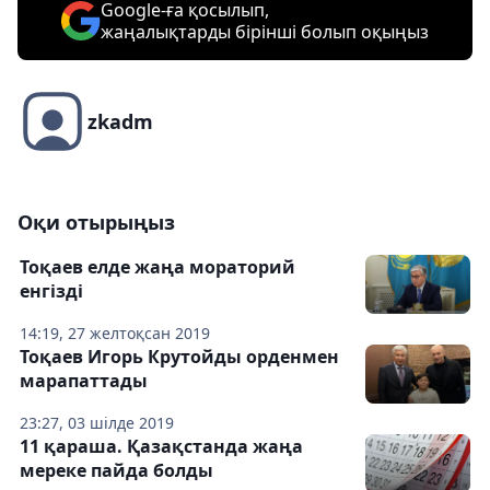
Google-ға қосылып,
жаңалықтарды бірінші болып оқыңыз
zkadm
Оқи отырыңыз
Тоқаев елде жаңа мораторий
енгізді
14:19, 27 желтоқсан 2019
Тоқаев Игорь Крутойды орденмен
марапаттады
23:27, 03 шілде 2019
11 қараша. Қазақстанда жаңа
мереке пайда болды