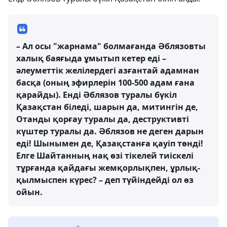
– Ал осы "жарнама" болмағанда Әблязовты
халық баяғыда ұмытып кетер еді –
әлеуметтік желілердегі азғантай адамнан
басқа (оның эфирлерін 100-500 адам ғана
қарайды). Енді Әблязов туралы бүкіл
Қазақстан біледі, шарын да, митингін де,
Отанды қорғау туралы да, деструктивті
күштер туралы да. Әблязов не деген дарын
еді! Шынымен де, Қазақстанға қауіп төнді!
Елге Шайтанның нақ өзі тікелей тиіскелі
тұрғанда қайдағы жемқорлықпен, ұрлық-
қылмыспен күрес? – деп түйіндейді ол өз
ойын.