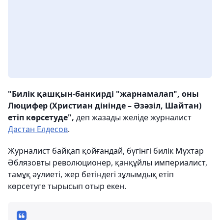
"Билік қашқын-банкирді "жарнамалап", оны
Люцифер (Христиан дінінде – Әзәзіл, Шайтан)
етіп көрсетуде",
деп жазады желіде журналист
Дастан Елдесов
.
Журналист байқап қойғандай, бүгінгі билік Мұхтар
Әблязовты революционер, қанқұйлы империалист,
тамұқ әулиеті, жер бетіндегі зұлымдық етіп
көрсетуге тырысып отыр екен.