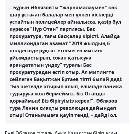
– Бұрын Әблязовты "жарнамалаумен" көк
шар ұстаған балалар мен үлкен кісілерді
ұстайтын полицейлер айналысса, қазір бұл
күреске "Нұр Отан" партиясы, Бас
прокуратура, тағы басқалар кірісті. Алайда
миллиондаған азамат "2019 жылдың 6
шілдесінде рұқсат етілмеген митинг
ұйымдастырып, соған қатысуға
арандататын үндеу" туралы Бас
прокуратурадан естіп отыр. Ал митингте
сөйлеген Бақытжан Ертаев тіпті былай деді:
"Біз шетелде отырып алып, елімізде паника
тудыруға жол бермейміз. Біз Отанды
қорғаймыз! Біз бірігуіміз керек!". Әблязов
тура Ленин сияқты революция дайындап
отыр! Отанымызға қауіп төнді, – дейді ол.
Енді Әблязов туралы бүкіл Қазақстан біліп алды.