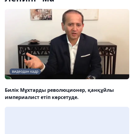
видеодан кадр
Билік Мұхтарды революционер, қанқұйлы
империалист етіп көрсетуде.