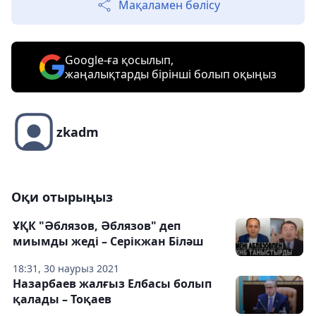
Мақаламен бөлісу
Google-ға қосылып,
жаңалықтарды бірінші болып оқыңыз
zkadm
Оқи отырыңыз
ҰҚК "Әблязов, Әблязов" деп
миымды жеді – Серікжан Біләш
18:31, 30 наурыз 2021
Назарбаев жалғыз Елбасы болып
қалады – Тоқаев