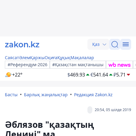
Қаз
Саясат
Әлем
Қаржы
Оқиға
Құқық
Мақалалар
#Референдум-2026
#Қазақстан мақтанышы
+22°
$
469.93
€
541.64
₽
5.71
Басты
Барлық жаңалықтар
Редакция Zakon.kz
20:54, 05 шілде 2019
Әблязов "қазақтың
Ленині" ма