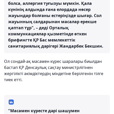
болса, аллергия туғызуы мүмкін. Қала
күнінің алдында ғана елордада нөсер
жауындар болғаны естеріңізде шығар. Сол
жауынның салдарынан масалар ерекше
қаптап тұр", – деді Орталық
коммункациялар қызметінде өткен
брифингте ҚР Бас мемлекеттік
санитариялық дәрігері Жандарбек Бекшин.
Ол сондай-ақ масамен күрес шаралары биылдан
бастап ҚР Денсаулық сақтау министрлігінен
жергілікті әкімдіктердің міндетіне берілгенін тілге
тиек етті.
"Масамен күресте дәрі шашумен