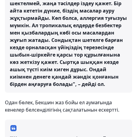
шектелмей, жаңа тәсілдер іздеу қажет. Бір
айта кететін дүние, біздің масалар ауру
жұқтырмайды. Көп болса, аллергия туғызуы
мүмкін. Ал тропикалық елдерде безбектер
мен қызбалардың көбі осы масалардан
жұғып жатады. Сондықтан шетелге барған
кезде орналасқан үйіңіздің терезесінде
шыбын-шіркейге қарсы тор құрылғанына
көз жеткізу қажет. Сыртқа шыққан кезде
ашық түсті киім киген дұрыс. Ондай
киімнен денеге қандай жәндік қонғанын
бірден аңғаруға болады", – дейді ол.
Одан бөлек, Бекшин жаз бойы ел аумағында
кенелер белсенділігінің сақталатынын ескертті.