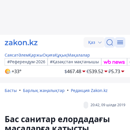
Қаз
Саясат
Әлем
Қаржы
Оқиға
Құқық
Мақалалар
#Референдум-2026
#Қазақстан мақтанышы
+33°
$
467.48
€
539.52
₽
5.73
Басты
Барлық жаңалықтар
Редакция Zakon.kz
20:42, 09 шілде 2019
Бас санитар елордадағы
масаларға қатысты