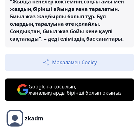
"Жылда кенелер көктемнің соңғы айы мен
жаздың бірінші айында ғана таралатын.
Биыл жаз жаңбырлы болып тұр. Бұл
олардың таралуына өте қолайлы.
Сондықтан, биыл жаз бойы кене қаупі
сақталады", – деді еліміздің бас санитары.
Мақаламен бөлісу
Google-ға қосылып,
жаңалықтарды бірінші болып оқыңыз
zkadm