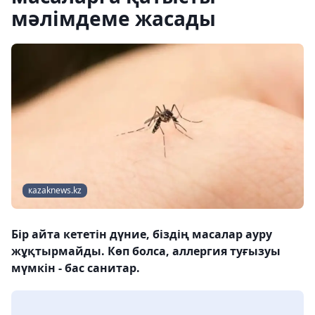
мәлімдеме жасады
кazaknews.kz
Бір айта кететін дүние, біздің масалар ауру
жұқтырмайды. Көп болса, аллергия туғызуы
мүмкін - бас санитар.