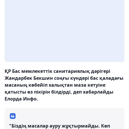
ҚР Бас мемлекеттік санитариялық дәрігері
Жандарбек Бекшин соңғы күндері бас қаладағы
масаның көбейіп халықтан маза кетуіне
қатысты өз пікірін білдірді, деп хабарлайды
Елорда Инфо.
"Біздің масалар ауру жұқтырмайды. Көп