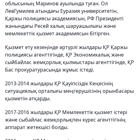
облысының Маринов ауылында туған. Ол
ЛевГумилев атындағы Еуразия университетін,
Қаржы полициясы академиясын, РФ Президенті
жанындағы Ресей халық шаруашылығы және
мемлекеттік қызмет академиясын бітірген.
Қызмет ету кезеңінде әртүрлі жылдары ҚР Қаржы
полициясы агенттігінде, ҚР Экономикалық және
сыйбайлас жемқорлық қылмыстары агенттігінде, ҚР
Бас прокуратурасында жұмыс істеді.
2013-2014 жылдары ҚР Қауіпсіздік Кеңесінің
ситуациялық орталығы меңгерушісінің орынбасары
қызметін атқарды.
2017-2016 жылдары ҚР Мемлекеттік қызмет істері
және сыбайлас жемқорлықпен күрес агенттігінің
аппарат жетекшісі болды.