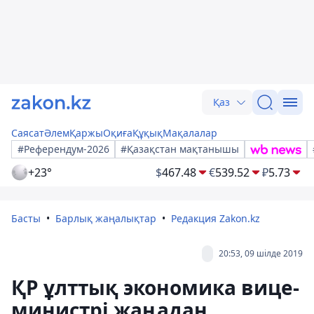
Қаз
Саясат
Әлем
Қаржы
Оқиға
Құқық
Мақалалар
#Референдум-2026
#Қазақстан мақтанышы
+23°
$
467.48
€
539.52
₽
5.73
Басты
Барлық жаңалықтар
Редакция Zakon.kz
20:53, 09 шілде 2019
ҚР ұлттық экономика вице-
министрі жаңадан