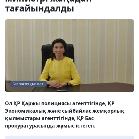
тағайындалды
Баспасөз қызметі
Ол ҚР Қаржы полициясы агенттігінде, ҚР
Экономикалық және сыйбайлас жемқорлық
қылмыстары агенттігінде, ҚР Бас
прокуратурасында жұмыс істеген.