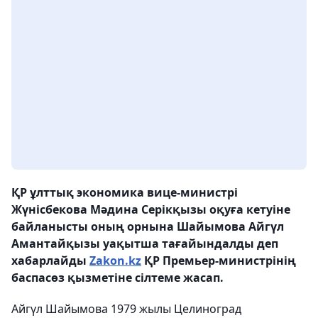
ҚР
ұлттық экономика вице-министрі
Жүнісбекова Мәдина Серікқызы оқуға кетуіне
байланысты оның орнына
Шайымова Айгүл
Амантайқызы уақытша тағайындалды деп
хабарлайды
Zakon.kz
ҚР Премьер-министрінің
баспасөз қызметіне сілтеме жасап.
Айгүл Шайымова 1979 жылы Целиноград