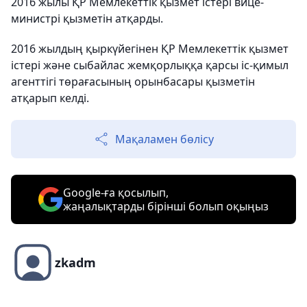
2016 жылы ҚР Мемлекеттік қызмет істері вице-
министрі қызметін атқарды.
2016 жылдың қыркүйегінен ҚР Мемлекеттік қызмет
істері және сыбайлас жемқорлыққа қарсы іс-қимыл
агенттігі төрағасының орынбасары қызметін
атқарып келді.
Мақаламен бөлісу
Google-ға қосылып,
жаңалықтарды бірінші болып оқыңыз
zkadm