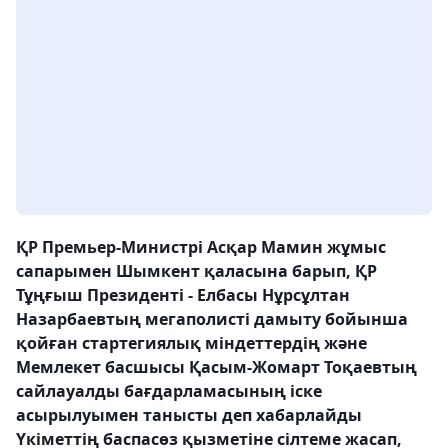
ҚР Премьер-Министрі Асқар Мамин жұмыс
сапарымен Шымкент қаласына барып, ҚР
Тұңғыш Президенті - Елбасы Нұрсұлтан
Назарбаевтың мегаполисті дамыту бойынша
қойған стартегиялық міндеттердің және
Мемлекет басшысы Қасым-Жомарт Тоқаевтың
сайлауалды бағдарламасының іске
асырылуымен танысты деп хабарлайды
Үкіметтің баспасөз қызметіне сілтеме жасап,