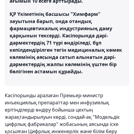
ағымын 10 есеге арттырады.
ҚР Үкіметінің басшысы "Химфарм"
зауытына барып, онда отандық
фармацевтикалық индустрияның даму
қарқынын тексерді. Кәсіпорында дәрі-
дәрмектердің 71 түрі өндіріледі, бұл
кепілдендірілген тегін медициналық көмек
көлемінің аясында сатып алынатын дәрі-
дәрмектердің жалпы көлемінің үштен бір
бөлігінен астамын құрайды.
Кәсіпорынды аралаған Премьер-министр
инъекциялық препараттар мен инфузиялық
ерітінділерді өндіру бойынша цехтың
жарақтандырылуын көрді, сондай-ақ "Модельдік
цифрлық фабрикалар" жобасының аясында іске
қосылған Цифрлық инженерлік және білім беру