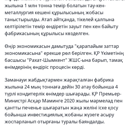
жылына 1 млн тонна темір болатын тау-кен-
металлургия кешені құрылысының жобасы
таныстырылды. Атап айтқанда, тікелей қалпына
келтірілетін темір өндіретін зауыт пен кен байыту
фабрикасының құрылысы көзделген.
Өңір экономикасын дамытуда "қарапайым заттар
экономикасына" ерекше рөл берілген. ҚР Үкіметінің
басшысы "Рахат-Шымкент" ЖШС-ына барып, тамақ
өнімдерінің өндіріс процесін көрді.
Заманауи жабдықтармен жарақталған фабрика
жылына 24 мың тоннаға дейін 30 атау бойынша 4
түрлі кондитерлік өнімдер шығарады. ҚР Премьер-
Министрі Асқар Маминге 2020 жылы мармелад пен
қантты печенье шығаратын жаңа желіні іске қосу
бойынша инвестициялық жобаны жүзеге асыру
жоспарланып отырғаны туралы баяндалды.