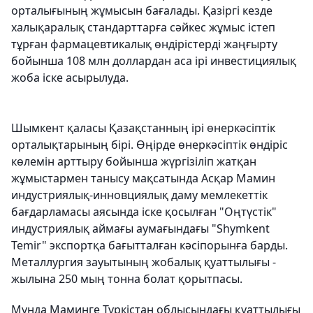
орталығының жұмысын бағалады. Қазіргі кезде
халықаралық стандарттарға сәйкес жұмыс істеп
тұрған фармацевтикалық өндірістерді жаңғырту
бойынша 108 млн доллардан аса ірі инвестициялық
жоба іске асырылуда.
Шымкент қаласы Қазақстанның ірі өнеркәсіптік
орталықтарының бірі. Өңірде өнеркәсіптік өндіріс
көлемін арттыру бойынша жүргізіліп жатқан
жұмыстармен танысу мақсатында Асқар Мамин
индустриялық-инновциялық даму мемлекеттік
бағдарламасы аясында іске қосылған "Оңтүстік"
индустриялық аймағы аумағындағы "Shymkent
Temir" экспортқа бағытталған кәсіпорынға барды.
Металлургия зауытының жобалық қуаттылығы -
жылына 250 мың тонна болат қорытпасы.
Мұнда Маминге Түркістан облысындағы қуаттылығы