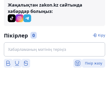
Жаңалықтан zakon.kz сайтында
хабардар болыңыз:
Пікірлер
0
Кіру
Пікір жазу