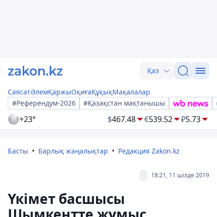
Қаз
Саясат
Әлем
Қаржы
Оқиға
Құқық
Мақалалар
#Референдум-2026
#Қазақстан мақтанышы
+23°
$
467.48
€
539.52
₽
5.73
Басты
Барлық жаңалықтар
Редакция Zakon.kz
18:21, 11 шілде 2019
Үкімет басшысы
Шымкентте жұмыс