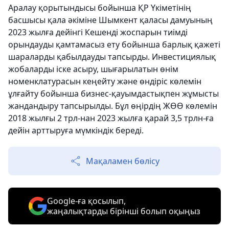
Аралау қорытындысы бойынша ҚР Үкіметінің
басшысы қала әкіміне Шымкент қаласы дамуының
2023 жылға дейінгі Кешенді жоспарын тиімді
орындауды қамтамасыз ету бойынша барлық қажеті
шараларды қабылдауды тапсырды. Инвестициялық
жобаларды іске асыру, шығарылатын өнім
номенклатурасын кеңейту және өндіріс көлемін
ұлғайту бойынша бизнес-қауымдастықпен жұмысты
жандандыру тапсырылды. Бұл өңірдің ЖӨӨ көлемін
2018 жылғы 2 трл-нан 2023 жылға қарай 3,5 трлн-ға
дейін арттыруға мүмкіндік береді.
Мақаламен бөлісу
Google-ға қосылып,
жаңалықтарды бірінші болып оқыңыз