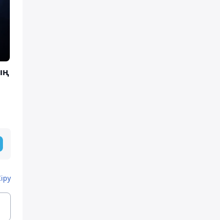
ың
Кіру