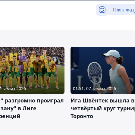
Пікір жаз
07 тамыз 2026
01:51, 07 тамыз 2026
" разгромно проиграл
Ига Швёнтек вышла в
зану" в Лиге
четвёртый круг турни
ренций
Торонто