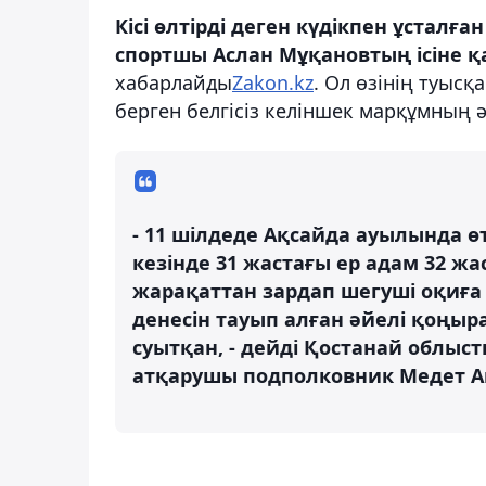
К
ісі өлтірді деген күдікпен ұстал
спортшы
Аслан Мұқановтың ісіне 
хабарлайды
Zakon.kz
. Ол өзінің туысқ
берген белгісіз келіншек марқұмның 
- 11 шілдеде Ақсайда ауылында 
кезінде 31 жастағы ер адам 32 ж
жарақаттан зардап шегуші оқиға 
денесін тауып алған әйелі қоңыр
суытқан, - дейді Қостанай облыс
атқарушы подполковник Медет А