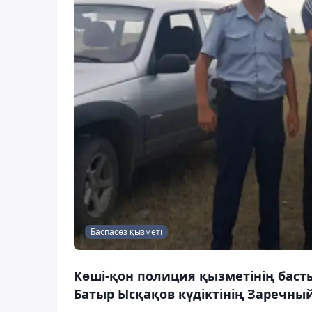
Баспасөз қызметі
Көші-қон полиция қызметінің баст
Батыр Ысқақов күдіктінің Заречны