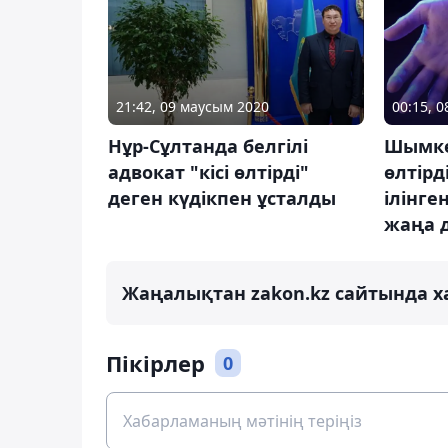
00:15, 
21:42, 09 маусым 2020
Шымке
Нұр-Сұлтанда белгілі
өлтірд
адвокат "кісі өлтірді"
ілінге
деген күдікпен ұсталды
жаңа 
Жаңалықтан zakon.kz сайтында х
Пікірлер
0