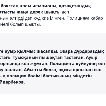
ған бокстан әлем чемпионы, қазақстандық
қатысты жаңа дерек шықты
деп
анын өлтірді деп күдікке ілінген. Полицияға хабар
әйелі болып шықты.
өте ауыр қылмыс жасалды. Өзара дүрдараздық
астағы туысқанын пышақтап тастаған. Ауыр
орнында көз жұмған. Полицияға күйеуінің өлі
ау шалған. Айыпты болса, оқиға орнынан ізін
тық полиция бөлімі бастығының міндетін
йдарбеков.