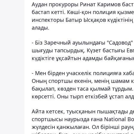
Аудан прокуроры Ринат Каримов баст
бастап кетті. Көші-қон полиция қызм
инспекторы Батыр Ысқақов күдіктіні
алады.
- Біз Заречный ауылындағы
"Садовод"
шығуды тапсырдық. Күзет бастығы
Ев
күдіктіге ұқсайтын адамды байқағанын
- Мен бірден учаскелік полицияға хаб
Оның спортшы екенін, менің шамам ке
бақылап, көзден таса қылмай тұрдым. 
көрсетті. Оны тырп еткізбей ұстап алды
Айта кетсек, туысқанын пышақтады де
спортшысы наурызда ғана National B
жүлдесін қанжылаған. Ол бірінші рау