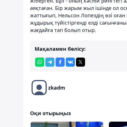
жіберген. Бұл - оның кәсіби рингтегі
аяқтаған. Бір жарым жыл ішінде ол о
жаттығып, Нельсон Лопездің өзі оған
жұдырық түйістіргенді елді сағынған
жағдайға тап болып отыр.
Мақаламен бөлісу:
zkadm
Оқи отырыңыз