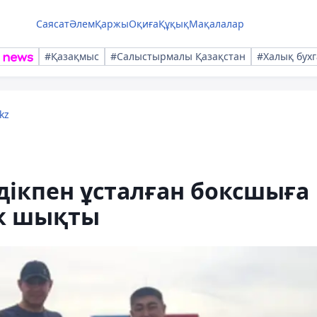
Саясат
Әлем
Қаржы
Оқиға
Құқық
Мақалалар
#Қазақмыс
#Салыстырмалы Қазақстан
#Халық бухг
kz
күдікпен ұсталған боксшыға
ек шықты