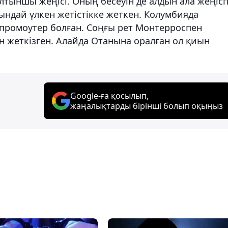
 алтыншы жеңісі. Оның бесеуін де алдын ала жеңіс
сындай үлкен жетістікке жеткен. Колумбияда
 промоутер болған. Соңғы рет Монтерроспен
ын жеткізген. Алайда Отанына оралған ол қиын
Google-ға қосылып,
жаңалықтарды бірінші болып оқыңыз