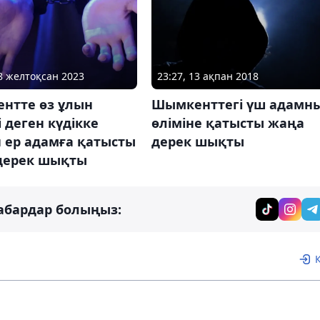
08 желтоқсан 2023
23:27, 13 ақпан 2018
нтте өз ұлын
Шымкенттегі үш адамн
і деген күдікке
өліміне қатысты жаңа
н ер адамға қатысты
дерек шықты
дерек шықты
абардар болыңыз: