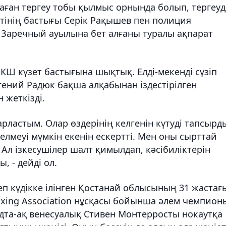
аған тергеу тобы қылмыс орнында болып, тергеуд
етінің бастығы Серік Рақышев пен полиция
ң Заречный ауылына бет алғаны туралы ақпарат
 КШ күзет бастығына шықтық. Елді-мекенді сүзіп
гений Радюк бақша алқабынан іздестірілген
 жеткізді.
арластым. Олар өздерінің келгенін күтуді тапсырд
лмеуі мүмкін екенін ескертті. Мен оны сырттай
Ал ізкесушілер шалт қимылдап, кәсібиліктерін
, - дейді ол.
п күдікке ілінген Қостанай облысының 31 жастағ
oxing Association нұсқасы бойынша әлем чемпион
ндта-ақ венесуалық Стивен Монтерросты нокаутқа