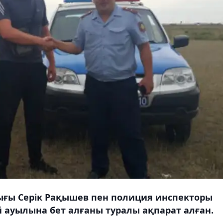
ығы Серік Рақышев пен полиция инспекторы
й ауылына бет алғаны туралы ақпарат алған.