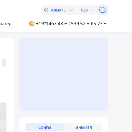
Алматы
Қаз
+19°
$
467.48
€
539.52
₽
5.73
алтері
Соңғы
Танымал