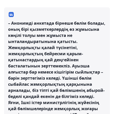
– Анонимді анкетада бірнеше бөлім болады,
оның бірі қызметкерлердің өз жұмысына
көңілі толуы мен жұмыста не
ынталандыратынына қатысты.
Жемқорлықты қалай түсінетіні,
жемқорлықтың бейресми қарым-
қатынастардың қай деңгейінен
басталатынын зерттемекпіз. Ауызша
алғыстар бар немесе кішігірім сыйлықтар –
бәрін зерттегіміз келеді. Үшінші бөлім
сыбайлас жемқорлықтың қарқынына
арналады, біз тіпті қай бөлімшенің абырой-
беделі қандай екенін де білгіміз келеді.
Яғни, Ішкі істер министрлігінің жүйесінің
қай бөлімшелерінде жемқорлық жоғары