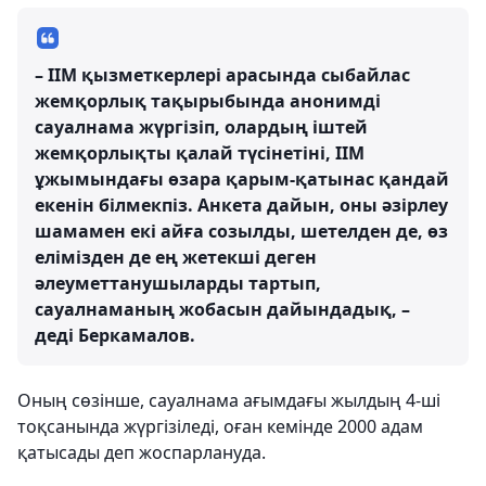
– ІІМ қызметкерлері арасында сыбайлас
жемқорлық тақырыбында анонимді
сауалнама жүргізіп, олардың іштей
жемқорлықты қалай түсінетіні, ІІМ
ұжымындағы өзара қарым-қатынас қандай
екенін білмекпіз. Анкета дайын, оны әзірлеу
шамамен екі айға созылды, шетелден де, өз
елімізден де ең жетекші деген
әлеуметтанушыларды тартып,
сауалнаманың жобасын дайындадық, –
деді Беркамалов.
Оның сөзінше, сауалнама ағымдағы жылдың 4-ші
тоқсанында жүргізіледі, оған кемінде 2000 адам
қатысады деп жоспарлануда.