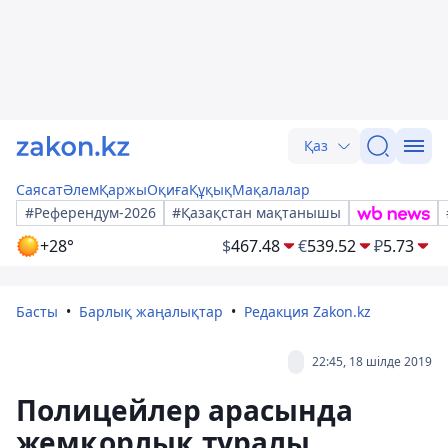
Қаз
Саясат
Әлем
Қаржы
Оқиға
Құқық
Мақалалар
#Референдум-2026
#Қазақстан мақтанышы
+28°
$
467.48
€
539.52
₽
5.73
Басты
Барлық жаңалықтар
Редакция Zakon.kz
22:45, 18 шілде 2019
Полицейлер арасында
жемқорлық туралы