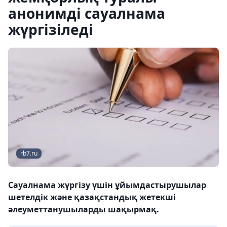
анонимді сауалнама
жүргізіледі
rb7.ru
Сауалнама жүргізу үшін ұйымдастырушылар
шетелдік және қазақстандық жетекші
әлеуметтанушыларды шақырмақ.