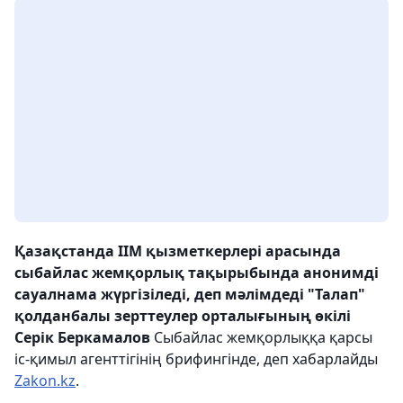
Қазақстанда ІІМ қызметкерлері арасында
сыбайлас жемқорлық тақырыбында анонимді
сауалнама жүргізіледі, деп мәлімдеді "Талап"
қолданбалы зерттеулер орталығының өкілі
Серік Беркамалов
Сыбайлас жемқорлыққа қарсы
іс-қимыл агенттігінің брифингінде, деп хабарлайды
Zakon.kz
.