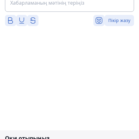
Пікір жазу
Оқи отырыңыз