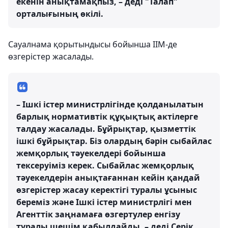
екенін анықтамақпыз, – деді "Талап"
орталығының өкілі.
Сауалнама қорытындысы бойынша ІІМ-де
өзгерістер жасалады.
– Ішкі істер министрлігінде қолданылатын
барлық нормативтік құқықтық актілерге
талдау жасалады. Бұйрықтар, қызметтік
ішкі бұйрықтар. Біз олардың бәрін сыбайлас
жемқорлық тәуекелдері бойынша
тексеруіміз керек. Сыбайлас жемқорлық
тәуекелдерін анықтағаннан кейін қандай
өзгерістер жасау керектігі туралы ұсыныс
береміз және Ішкі істер министрлігі мен
Агенттік заңнамаға өзгертулер енгізу
туралы шешім қабылдайды, – деді Серік