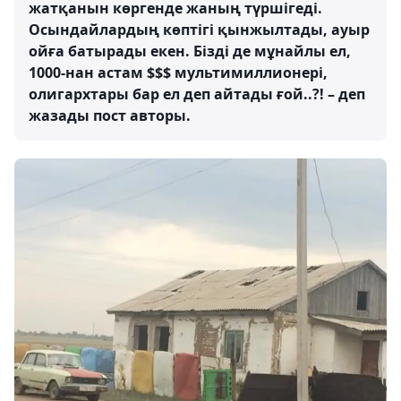
жатқанын көргенде жаның түршігеді.
Осындайлардың көптігі қынжылтады, ауыр
ойға батырады екен. Бізді де мұнайлы ел,
1000-нан астам $$$ мультимиллионері,
олигархтары бар ел деп айтады ғой..?! – деп
жазады пост авторы.