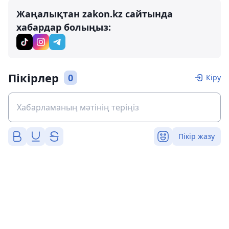
Жаңалықтан zakon.kz сайтында
хабардар болыңыз:
Пікірлер
0
Кіру
Пікір жазу