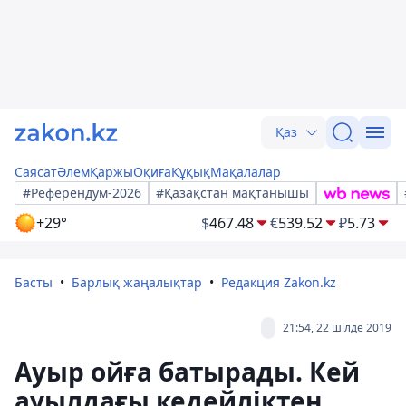
Қаз
Саясат
Әлем
Қаржы
Оқиға
Құқық
Мақалалар
#Референдум-2026
#Қазақстан мақтанышы
+29°
$
467.48
€
539.52
₽
5.73
Басты
Барлық жаңалықтар
Редакция Zakon.kz
21:54, 22 шілде 2019
Ауыр ойға батырады. Кей
ауылдағы кедейліктен