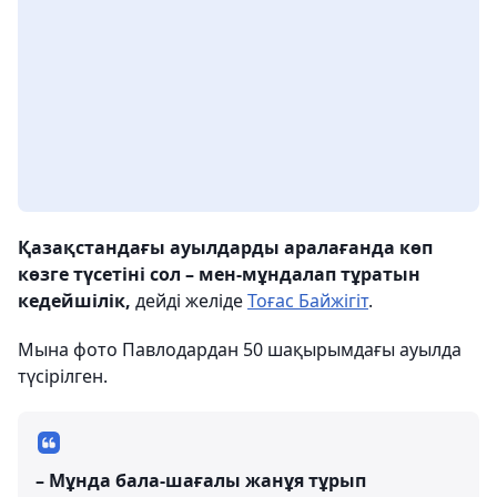
Қазақстандағы ауылдарды аралағанда көп
көзге түсетіні сол – мен-мұндалап тұратын
кедейшілік,
дейді желіде
Тоғас Байжігіт
.
Мына фото Павлодардан 50 шақырымдағы ауылда
түсірілген.
– Мұнда бала-шағалы жанұя тұрып