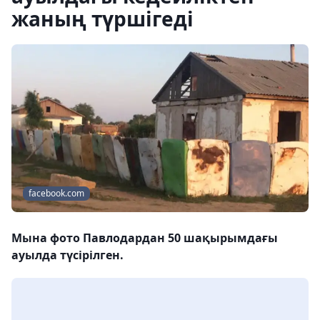
жаның түршігеді
facebook.com
Мына фото Павлодардан 50 шақырымдағы
ауылда түсірілген.