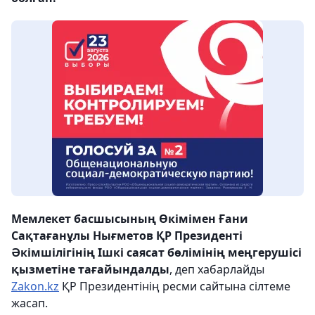
Мемлекет басшысының Өкімімен Ғани
Сақтағанұлы Нығметов ҚР Президенті
Әкімшілігінің Ішкі саясат бөлімінің меңгерушісі
қызметіне тағайындалды
, деп хабарлайды
Zakon.kz
ҚР Президентінің ресми сайтына сілтеме
жасап.