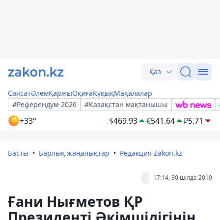
Қаз
Саясат
Әлем
Қаржы
Оқиға
Құқық
Мақалалар
#Референдум-2026
#Қазақстан мақтанышы
+33°
$
469.93
€
541.64
₽
5.71
Басты
Барлық жаңалықтар
Редакция Zakon.kz
17:14, 30 шілде 2019
Ғани Нығметов ҚР
Президенті Әкімшілігінің