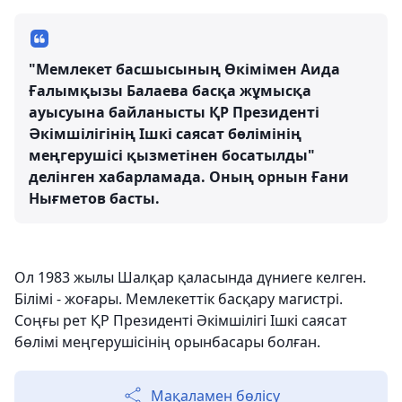
"Мемлекет басшысының Өкімімен Аида
Ғалымқызы Балаева басқа жұмысқа
ауысуына байланысты ҚР Президенті
Әкімшілігінің Ішкі саясат бөлімінің
меңгерушісі қызметінен босатылды"
делінген хабарламада. Оның орнын Ғани
Нығметов басты.
Ол 1983 жылы Шалқар қаласында дүниеге келген.
Білімі - жоғары. Мемлекеттік басқару магистрі.
Соңғы рет ҚР Президенті Әкімшілігі Ішкі саясат
бөлімі меңгерушісінің орынбасары болған.
Мақаламен бөлісу