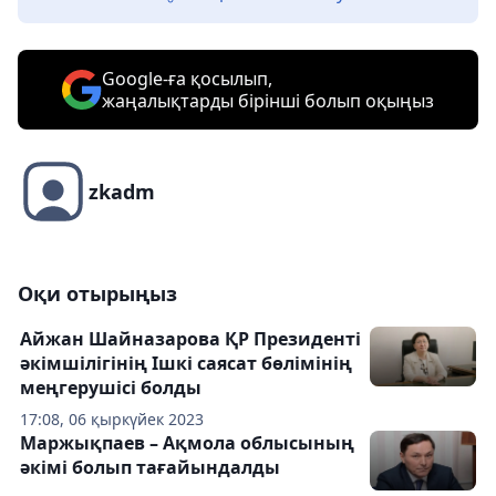
Google-ға қосылып,
жаңалықтарды бірінші болып оқыңыз
zkadm
Оқи отырыңыз
Айжан Шайназарова ҚР Президенті
әкімшілігінің Ішкі саясат бөлімінің
меңгерушісі болды
17:08, 06 қыркүйек 2023
Маржықпаев – Ақмола облысының
әкімі болып тағайындалды