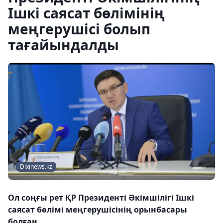
Ішкі саясат бөлімінің
меңгерушісі болып
тағайындалды
Dixinews.kz
Ол соңғы рет ҚР Президенті Әкімшілігі Ішкі
саясат бөлімі меңгерушісінің орынбасары
болған.