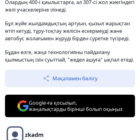
Олардың 400-і қиылыстарға, ал 307-сі жол жиегіндегі
желі учаскелеріне ілінеді.
Бұл жүйе жылдамдықтың артуын, қызыл жарықтан
өтіп кетуді, тұру-тоқтау желісін ескермеуді және
автобус жолағымен жүруді бірден суретке түсіреді.
Бұдан өзге, жаңа технологияны пайдалану
қылмыстың ізін суытпай, "жедел ашуға" ықпал етеді.
Мақаламен бөлісу
Google-ға қосылып,
жаңалықтарды бірінші болып оқыңыз
zkadm