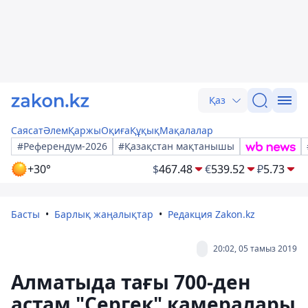
Қаз
Саясат
Әлем
Қаржы
Оқиға
Құқық
Мақалалар
#Референдум-2026
#Қазақстан мақтанышы
+30°
$
467.48
€
539.52
₽
5.73
Басты
Барлық жаңалықтар
Редакция Zakon.kz
20:02, 05 тамыз 2019
Алматыда тағы 700-ден
астам "Сергек" камералары