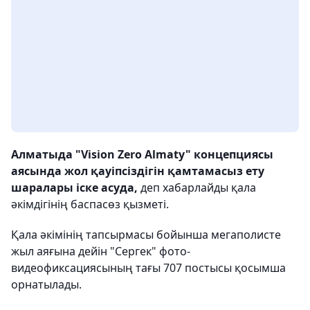
Алматыда "Vision Zero Almaty" концепциясы
аясында жол қауіпсіздігін қамтамасыз ету
шаралары іске асуда,
деп хабарлайды қала
әкімдігінің баспасөз қызметі.
Қала әкімінің тапсырмасы бойынша мегаполисте
жыл аяғына дейін "Сергек" фото-
видеофиксациясының тағы 707 постысы қосымша
орнатылады.