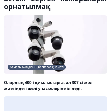
орнатылмақ
Алматы әкімдігінің баспасөз қызметі
Олардың 400-і қиылыстарға, ал 307-сі жол
жиегіндегі желі учаскелеріне ілінеді.