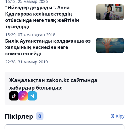
16:12, 25 мамыр 2026
"Әйелдер де ұрады". Анна
Құдиярова келіншектердің
отбасында неге таяқ жейтінін
түсіндірді
15:29, 07 желтоқсан 2018
Билік Ауғанстанды қолдағанша өз
халқының несиесіне неге
көмектеспейді
22:38, 31 мамыр 2019
Жаңалықтан zakon.kz сайтында
хабардар болыңыз:
Пікірлер
0
Кіру