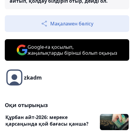
айтып, қолдау білдіріп отыр, дейді ол.
Мақаламен бөлісу
Google-ға қосылып,
жаңалықтарды бірінші болып оқыңыз
zkadm
Оқи отырыңыз
Құрбан айт-2026: мереке
қарсаңында қой бағасы қанша?