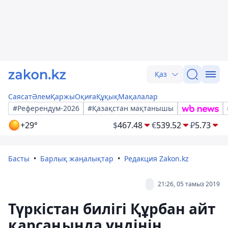
Қаз
Саясат
Әлем
Қаржы
Оқиға
Құқық
Мақалалар
#Референдум-2026
#Қазақстан мақтанышы
+29°
$
467.48
€
539.52
₽
5.73
Басты
Барлық жаңалықтар
Редакция Zakon.kz
21:26, 05 тамыз 2019
Түркістан билігі Құрбан айт
қарсаңында үндінің