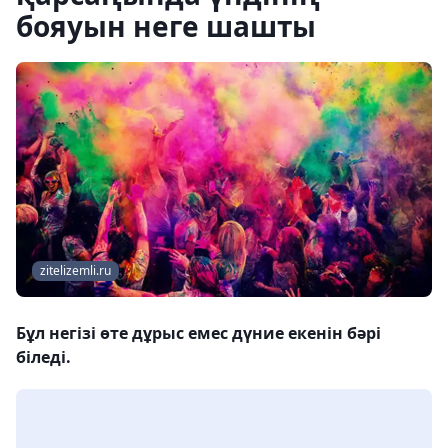
бояуын неге шашты
zitelizemli.ru
Бұл негізі өте дұрыс емес дүние екенін бәрі
біледі.