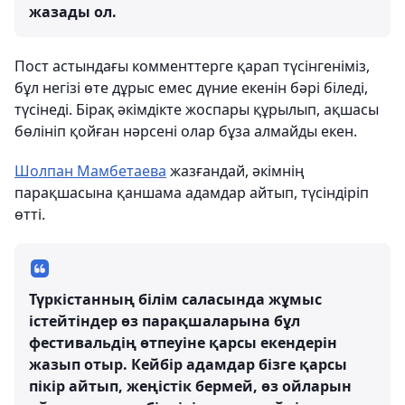
жазады ол.
Пост астындағы комменттерге қарап түсінгеніміз,
бұл негізі өте дұрыс емес дүние екенін бәрі біледі,
түсінеді. Бірақ әкімдікте жоспары құрылып, ақшасы
бөлініп қойған нәрсені олар бұза алмайды екен.
Шолпан Мамбетаева
жазғандай, әкімнің
парақшасына қаншама адамдар айтып, түсіндіріп
өтті.
Түркістанның білім саласында жұмыс
істейтіндер өз парақшаларына бұл
фестивальдің өтпеуіне қарсы екендерін
жазып отыр. Кейбір адамдар бізге қарсы
пікір айтып, жеңістік бермей, өз ойларын