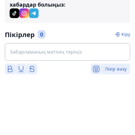
хабардар болыңыз:
Пікірлер
0
Кіру
Пікір жазу