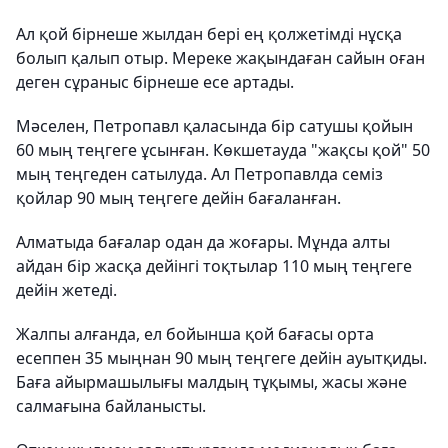
Ал қой бірнеше жылдан бері ең қолжетімді нұсқа
болып қалып отыр. Мереке жақындаған сайын оған
деген сұраныс бірнеше есе артады.
Мәселен, Петропавл қаласында бір сатушы қойын
60 мың теңгеге ұсынған. Көкшетауда "жақсы қой" 50
мың теңгеден сатылуда. Ал Петропавлда семіз
қойлар 90 мың теңгеге дейін бағаланған.
Алматыда бағалар одан да жоғары. Мұнда алты
айдан бір жасқа дейінгі тоқтылар 110 мың теңгеге
дейін жетеді.
Жалпы алғанда, ел бойынша қой бағасы орта
есеппен 35 мыңнан 90 мың теңгеге дейін ауытқиды.
Баға айырмашылығы малдың тұқымы, жасы және
салмағына байланысты.