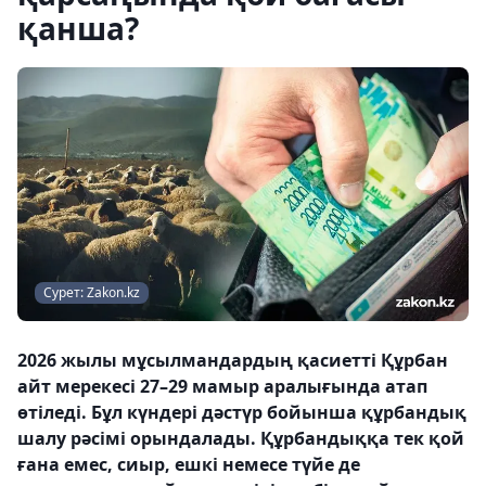
қанша?
Сурет: Zakon.kz
2026 жылы мұсылмандардың қасиетті Құрбан
айт мерекесі 27–29 мамыр аралығында атап
өтіледі. Бұл күндері дәстүр бойынша құрбандық
шалу рәсімі орындалады. Құрбандыққа тек қой
ғана емес, сиыр, ешкі немесе түйе де