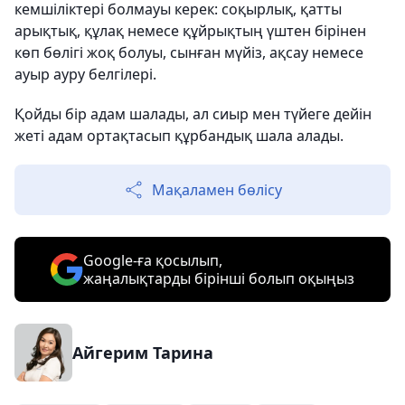
кемшіліктері болмауы керек: соқырлық, қатты
арықтық, құлақ немесе құйрықтың үштен бірінен
көп бөлігі жоқ болуы, сынған мүйіз, ақсау немесе
ауыр ауру белгілері.
Қойды бір адам шалады, ал сиыр мен түйеге дейін
жеті адам ортақтасып құрбандық шала алады.
Мақаламен бөлісу
Google-ға қосылып,
жаңалықтарды бірінші болып оқыңыз
Айгерим Тарина