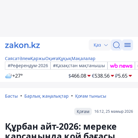
Қаз
Саясат
Әлем
Қаржы
Оқиға
Құқық
Мақалалар
#Референдум-2026
#Қазақстан мақтанышы
+27°
$
466.08
€
538.56
₽
5.65
Басты
Барлық жаңалықтар
Қоғам тынысы
Қоғам
16:12, 25 мамыр 2026
Құрбан айт-2026: мереке
қарсаңында қой бағасы