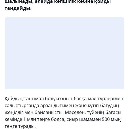
шалынады, алайда көпшілік көбіне қойды
таңдайды.
Қойдың танымал болуы оның басқа мал түрлерімен
салыстырғанда арзандығымен және күтіп-бағудың
жеңілдігімен байланысты. Мәселен, түйенің бағасы
кемінде 1 млн теңге болса, сиыр шамамен 500 мың
теңге тұрады.