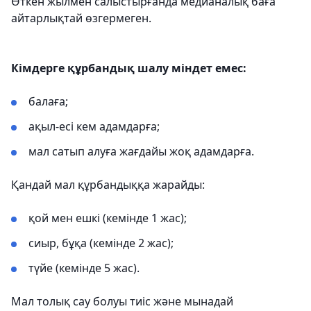
Өткен жылмен салыстырғанда медианалық баға
айтарлықтай өзгермеген.
Кімдерге құрбандық шалу міндет емес:
балаға;
ақыл-есі кем адамдарға;
мал сатып алуға жағдайы жоқ адамдарға.
Қандай мал құрбандыққа жарайды:
қой мен ешкі (кемінде 1 жас);
сиыр, бұқа (кемінде 2 жас);
түйе (кемінде 5 жас).
Мал толық сау болуы тиіс және мынадай