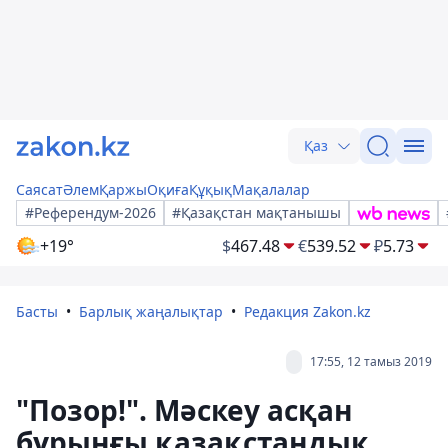
Қаз
Саясат
Әлем
Қаржы
Оқиға
Құқық
Мақалалар
#Референдум-2026
#Қазақстан мақтанышы
+19°
$
467.48
€
539.52
₽
5.73
Басты
Барлық жаңалықтар
Редакция Zakon.kz
17:55, 12 тамыз 2019
"Позор!". Мәскеу асқан
бұрынғы қазақстандық