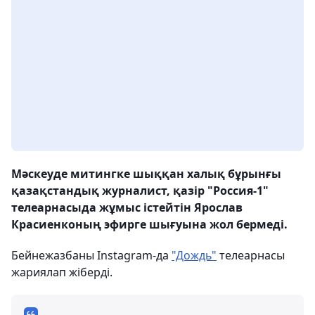
Мәскеуде митингке шыққан халық бұрынғы
қазақстандық журналист, қазір "Россия-1"
телеарнасыда жұмыс істейтін Ярослав
Красиенконың эфирге шығуына жол бермеді.
Бейнежазбаны Instagram-да
"Дождь"
телеарнасы
жариялап жіберді.