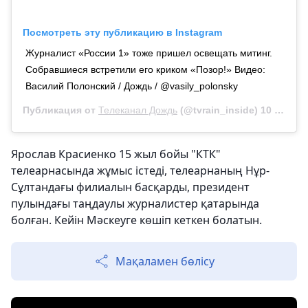
Посмотреть эту публикацию в Instagram
Журналист «России 1» тоже пришел освещать митинг.
Собравшиеся встретили его криком «Позор!» Видео:
Василий Полонский / Дождь / @vasily_polonsky
Публикация от
Телеканал Дождь
(@tvrain_inside)
10 Авг 2019 в 7:04 PDT
Ярослав Красиенко 15 жыл бойы "КТК"
телеарнасында жұмыс істеді, телеарнаның Нұр-
Сұлтандағы филиалын басқарды, президент
пулындағы таңдаулы журналистер қатарында
болған. Кейін Мәскеуге көшіп кеткен болатын.
Мақаламен бөлісу