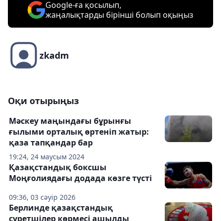
Google-ға қосылып,
жаңалықтарды бірінші болып оқыңыз
zkadm
Оқи отырыңыз
Мәскеу маңындағы бұрынғы
ғылыми орталық өртеніп жатыр:
қаза тапқандар бар
19:24, 24 маусым 2024
Қазақстандық боксшы
Моңғолиядағы додада көзге түсті
09:36, 03 сәуір 2026
Берлинде қазақстандық
суретшілер көрмесі ашылды