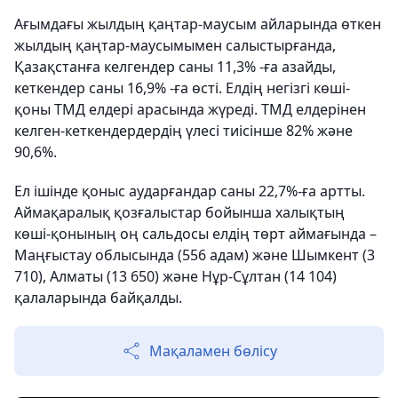
Ағымдағы жылдың қаңтар-маусым айларында өткен
жылдың қаңтар-маусымымен салыстырғанда,
Қазақстанға келгендер саны 11,3% -ға азайды,
кеткендер саны 16,9% -ға өсті. Елдің негізгі көші-
қоны ТМД елдері арасында жүреді. ТМД елдерінен
келген-кеткендердердің үлесі тиісінше 82% және
90,6%.
Ел ішінде қоныс аударғандар саны 22,7%-ға артты.
Аймақаралық қозғалыстар бойынша халықтың
көші-қонының оң сальдосы елдің төрт аймағында –
Маңғыстау облысында (556 адам) және Шымкент (3
710), Алматы (13 650) және Нұр-Сұлтан (14 104)
қалаларында байқалды.
Мақаламен бөлісу