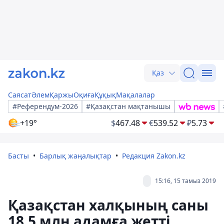
Қаз
Саясат
Әлем
Қаржы
Оқиға
Құқық
Мақалалар
#Референдум-2026
#Қазақстан мақтанышы
+19°
$
467.48
€
539.52
₽
5.73
Басты
Барлық жаңалықтар
Редакция Zakon.kz
15:16, 15 тамыз 2019
Қазақстан халқының саны
18,5 млн адамға жетті