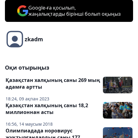
Google-ға қосылып,
жаңалықтарды бірінші болып оқыңыз
zkadm
Оқи отырыңыз
Қазақстан халқының саны 269 мың
адамға артты
18:24, 09 ақпан 2023
Қазақстан халқының саны 18,2
миллионнан асты
16:56, 14 маусым 2018
Олимпиадада норовирус
жұқтырғандардың саны 177