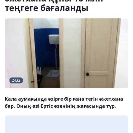
теңгеге бағаланды
24.kz
Кала аумағында әзірге бір ғана тегін әжетхана
бар. Оның өзі Ертіс өзенінің жағасында тұр.