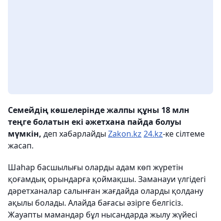
Семейдің көшелерінде жалпы құны 18 млн
теңге болатын екі әжетхана пайда болуы
мүмкін,
деп хабарлайды
Zakon.kz
24.kz
-ке сілтеме
жасап.
Шаһар басшылығы оларды адам көп жүретін
қоғамдық орындарға қоймақшы. Заманауи үлгідегі
дәретханалар салынған жағдайда оларды қолдану
ақылы болады. Алайда бағасы әзірге белгісіз.
Жауапты мамандар бұл нысандарда жылу жүйесі