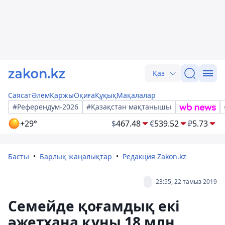
Қаз
Саясат
Әлем
Қаржы
Оқиға
Құқық
Мақалалар
#Референдум-2026
#Қазақстан мақтанышы
+29°
$
467.48
€
539.52
₽
5.73
Басты
Барлық жаңалықтар
Редакция Zakon.kz
23:55, 22 тамыз 2019
Семейде қоғамдық екі
әжетхана құны 18 млн