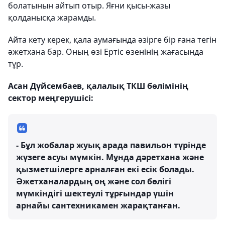
болатынын айтып отыр. Яғни қысы-жазы
қолданысқа жарамды.
Айта кету керек, қала аумағында әзірге бір ғана тегін
әжетхана бар. Оның өзі Ертіс өзенінің жағасында
тұр.
Асан Дүйсембаев, қалалық ТКШ бөлімінің
сектор меңгерушісі:
- Бұл жобалар жуық арада павильон түрінде
жүзеге асуы мүмкін. Мұнда дәретхана және
қызметшілерге арналған екі есік болады.
Әжетханалардың оң және сол бөлігі
мүмкіндігі шектеулі тұрғындар үшін
арнайы сантехникамен жарақтанған.