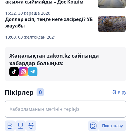
ақылға сыймайды – Дос Көшім
16:32, 30 қараша 2020
Доллар өсіп, теңге неге әлсіреді? ҰБ
жауабы
13:00, 03 желтоқсан 2021
Жаңалықтан zakon.kz сайтында
хабардар болыңыз:
Пікірлер
0
Кіру
Пікір жазу