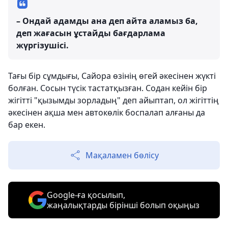
– Ондай адамды ана деп айта аламыз ба,
деп жағасын ұстайды бағдарлама
жүргізушісі.
Тағы бір сұмдығы, Сайора өзінің өгей әкесінен жүкті
болған. Сосын түсік тастатқызған. Содан кейін бір
жігітті "қызымды зорладың" деп айыптап, ол жігіттің
әкесінен ақша мен автокөлік боспалап алғаны да
бар екен.
Мақаламен бөлісу
Google-ға қосылып,
жаңалықтарды бірінші болып оқыңыз