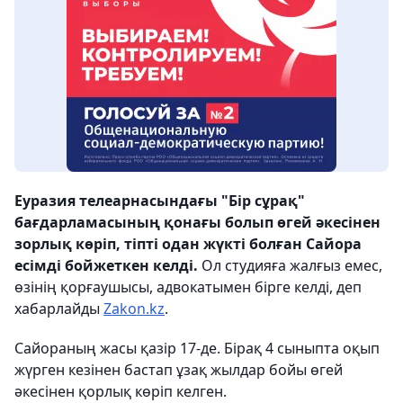
Еуразия телеарнасындағы "Бір сұрақ"
бағдарламасының қонағы болып өгей әкесінен
зорлық көріп, тіпті одан жүкті болған Сайора
есімді бойжеткен келді.
Ол студияға жалғыз емес,
өзінің қорғаушысы, адвокатымен бірге келді, деп
хабарлайды
Zakon.kz
.
Сайораның жасы қазір 17-де. Бірақ 4 сыныпта оқып
жүрген кезінен бастап ұзақ жылдар бойы өгей
әкесінен қорлық көріп келген.