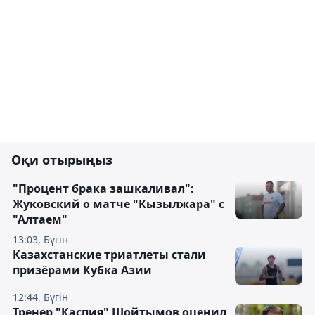
Оқи отырыңыз
"Процент брака зашкаливал":
Жуковский о матче "Кызылжара" с
"Алтаем"
13:03, Бүгін
Казахстанские триатлеты стали
призёрами Кубка Азии
12:44, Бүгін
Тренер "Каспия" Шойтымов оценил