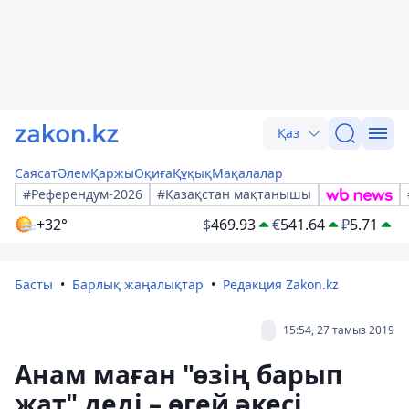
Қаз
Саясат
Әлем
Қаржы
Оқиға
Құқық
Мақалалар
#Референдум-2026
#Қазақстан мақтанышы
+32°
$
469.93
€
541.64
₽
5.71
Басты
Барлық жаңалықтар
Редакция Zakon.kz
15:54, 27 тамыз 2019
Анам маған "өзің барып
жат" деді – өгей әкесі