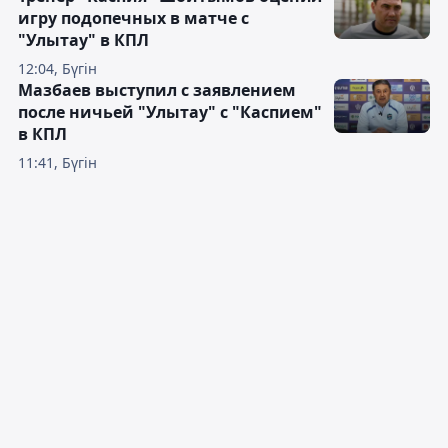
игру подопечных в матче с
"Улытау" в КПЛ
12:04, Бүгін
Мазбаев выступил с заявлением
после ничьей "Улытау" с "Каспием"
в КПЛ
11:41, Бүгін