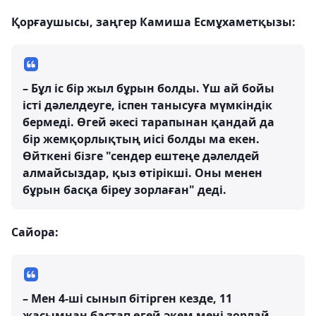
Қорғаушысы, заңгер Камиша Есмұхаметқызы:
– Бұл іс бір жыл бұрын болды. Үш ай бойы
істі дәлелдеуге, іспен танысуға мүмкіндік
бермеді. Өгей әкесі тарапынан қандай да
бір жемқорлықтың иісі болды ма екен.
Өйткені бізге "сендер ештеңе дәлелдей
алмайсыздар, қыз өтірікші. Оны менен
бұрын басқа біреу зорлаған" деді.
Сайора:
– Мен 4-ші сынып бітірген кезде, 11
жасымнан бастап өгей әкем мені зорлай