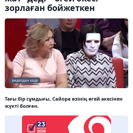
зорлаған бойжеткен
видеодан кадр
Тағы бір сұмдығы, Сайора өзінің өгей әкесінен
жүкті болған.