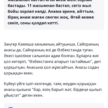
бастады. 11 жасымнан бастап, сегіз жыл
бойы зорлап келді. Анама әрине, айттым,
бірақ анам маған сенген жоқ. Өгей әкеме
сеніп, соны қолдап кетті.
Заңгер Камиша ханымның айтуынша, Сайораның
анасы да, Сайораның өзі де Өзбекстанда туған.
Әкесі ішкілікке салынған адам болған. Бұларға жиі
қол көтеріп, "Өзбекстанға апарып тастаймын", деп
қорқытқан. Анасына қол жұмсайтын. Анасы содан
қорыққан екен.
Күйеуі үйге ішіп келгенде, таяқ жеуден қорыққан
анасы қызына "бар, өзің барып жат, бірдеңе қылып
ұйықтат" деген екен.