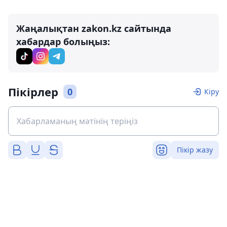
Жаңалықтан zakon.kz сайтында
хабардар болыңыз:
Пікірлер
0
Кіру
Пікір жазу