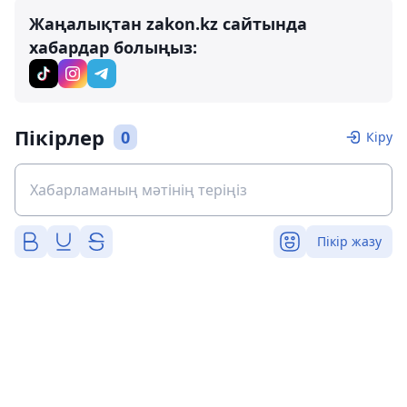
Жаңалықтан zakon.kz сайтында
хабардар болыңыз:
Пікірлер
0
Кіру
Пікір жазу