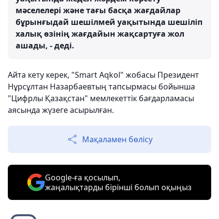
мәселелері және тағы басқа жағдайлар
бұрынғыдай шешілмей уақытында шешіліп
халық өзінің жағдайын жақсартуға жол
ашады, - деді.
Айта кету керек, "Smart Aqkol" жобасы Президент
Нұрсұлтан Назарбаевтың тапсырмасы бойынша
"Цифрлы Қазақстан" мемлекеттік бағдарламасы
аясында жүзеге асырылған.
Мақаламен бөлісу
Google-ға қосылып,
жаңалықтарды бірінші болып оқыңыз