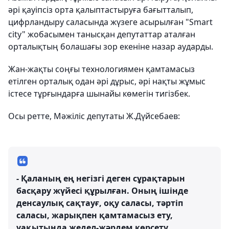
әрі қауіпсіз орта қалыптастыруға бағытталып,
цифрландыру саласында жүзеге асырылған "Smart
city" жобасымен танысқан депутаттар аталған
орталықтың болашағы зор екеніне назар аударды.
Жан-жақты соңғы технологиямен қамтамасыз
етілген орталық одан әрі дұрыс, әрі нақты жұмыс
істесе тұрғындарға шынайы көмегін тигізбек.
Осы ретте, Мәжіліс депутаты Ж.Дүйсебаев:
- Қаланың ең негізгі деген сұрақтарын
басқару жүйесі құрылған. Оның ішінде
денсаулық сақтауғ, оқу саласы, тәртіп
саласы, жарықпен қамтамасыз ету,
уақытында жедел-жәрдем көрсету