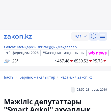
Қаз
Саясат
Әлем
Қаржы
Оқиға
Құқық
Мақалалар
#Референдум-2026
#Қазақстан мақтанышы
+25°
$
467.48
€
539.52
₽
5.73
Басты
Барлық жаңалықтар
Редакция Zakon.kz
23:52, 28 тамыз 2019
Мәжіліс депутаттары
"Smart Aqkol" ахуалдық