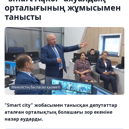
орталығының жұмысымен
танысты
Мәжілістің баспасөз қызметі
"Smart city" жобасымен танысқан депутаттар
аталған орталықтың болашағы зор екеніне
назар аударды.