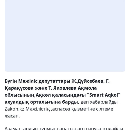
Бүгін Мәжіліс депутаттары Ж.Дүйсебаев, Г.
Қарақұсова және Т. Яковлева Ақмола
облысының Ақкөл қаласындағы "Smart Aqkol"
ахуалдық орталығына барды,
деп хабарлайды
Zakon.kz Мәжілістің ,аспасөз қызметіне сілтеме
жасап.
Азаматтардың тұрмыс сапасын арттыруға, қолайлы