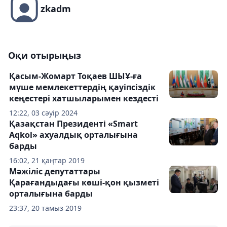
zkadm
Оқи отырыңыз
Қасым-Жомарт Тоқаев ШЫҰ-ға
мүше мемлекеттердің қауіпсіздік
кеңестері хатшыларымен кездесті
12:22, 03 сәуір 2024
Қазақстан Президенті «Smart
Aqkol» ахуалдық орталығына
барды
16:02, 21 қаңтар 2019
Мәжіліс депутаттары
Қарағандыдағы көші-қон қызметі
орталығына барды
23:37, 20 тамыз 2019