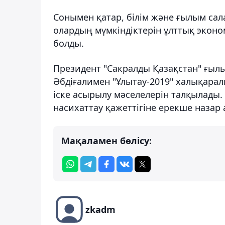
Сонымен қатар, білім және ғылым сал
олардың мүмкіндіктерін ұлттық эконо
болды.
Президент "Сакралды Қазақстан" ғыл
Әбдіғалимен "Ұлытау-2019" халықара
іске асырылу мәселелерін талқылады. 
насихаттау қажеттігіне ерекше назар
Мақаламен бөлісу:
zkadm