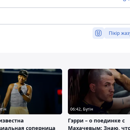
Пікір жаз
үгін
06:42, Бүгін
известна
Гэрри – о поединке с
циальная соперница
Махачевым: Знаю, что