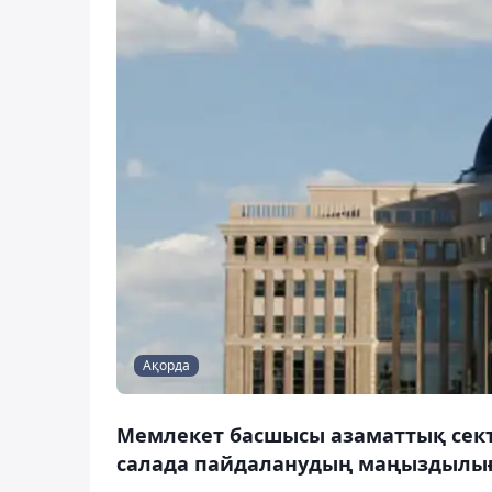
Ақорда
Мемлекет басшысы азаматтық сект
салада пайдаланудың маңыздылығы