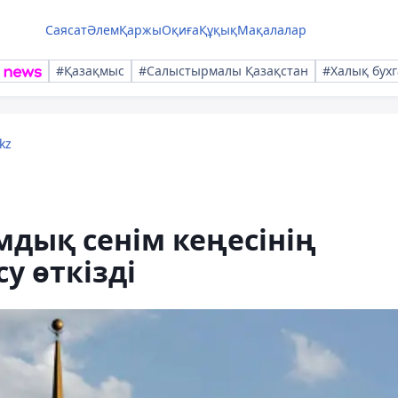
Саясат
Әлем
Қаржы
Оқиға
Құқық
Мақалалар
#Қазақмыс
#Салыстырмалы Қазақстан
#Халық бухг
kz
мдық сенім кеңесінің
у өткізді