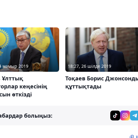
24 мамыр 2019
18:27, 26 шілде 2019
в Ұлттық
Тоқаев Борис Джонсонд
орлар кеңесінің
құттықтады
ын өткізді
абардар болыңыз: