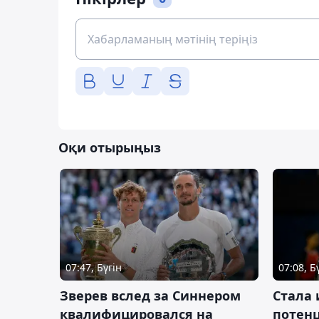
Оқи отырыңыз
07:47, Бүгін
07:08, Б
Зверев вслед за Синнером
Cтала 
квалифицировался на
потен