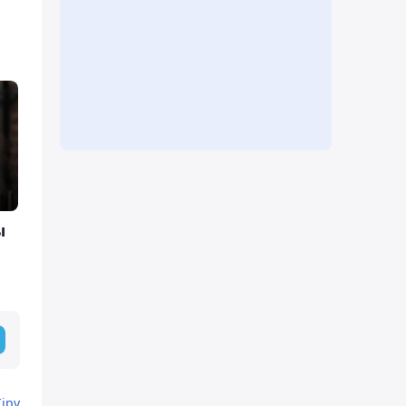
ы
Кіру