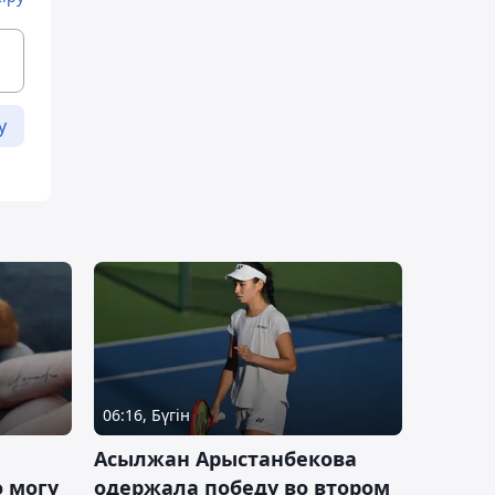
у
06:16, Бүгін
Асылжан Арыстанбекова
 могу
одержала победу во втором