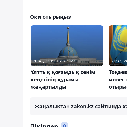
Оқи отырыңыз
20:41, 31 қаңтар 2022
21:32, 
Ұлттық қоғамдық сенім
Тоқае
кеңесінің құрамы
инвест
жаңартылды
отырыс
Жаңалықтан zakon.kz сайтында х
Пікірлер
0