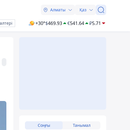
Алматы
Қаз
+30°
$
469.93
€
541.64
₽
5.71
алтері
Соңғы
Танымал