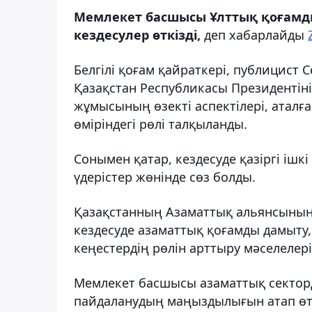
Мемлекет басшысы Ұлттық қоғамды
кездесулер өткізді,
деп хабарлайды
Белгілі қоғам қайраткері, публицист
Қазақстан Республикасы Президентіні
жұмысының өзекті аспектілері, аталға
өміріндегі рөлі талқыланды.
Сонымен қатар, кездесуде қазіргі ішк
үдерістер жөнінде сөз болды.
Қазақстанның Азаматтық альянсының
кездесуде азаматтық қоғамды дамыту
кеңестердің рөлін арттыру мәселелер
Мемлекет басшысы азаматтық секторд
пайдаланудың маңыздылығын атап өтт