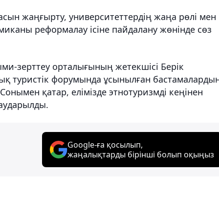
асын жаңғырту, университеттердің жаңа рөлі мен
миканы реформалау ісіне пайдалану жөнінде сөз
ыми-зерттеу орталығының жетекшісі Берік
лық туристік форумында ұсынылған бастамаларды
Сонымен қатар, елімізде этнотуризмді кеңінен
 аударылды.
Google-ға қосылып,
жаңалықтарды бірінші болып оқыңыз