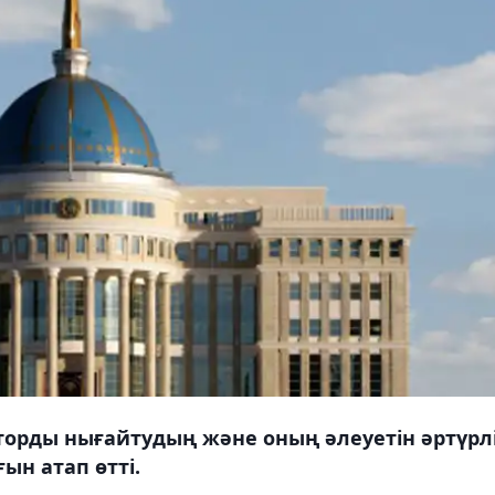
орды нығайтудың және оның әлеуетін әртүрл
н атап өтті.