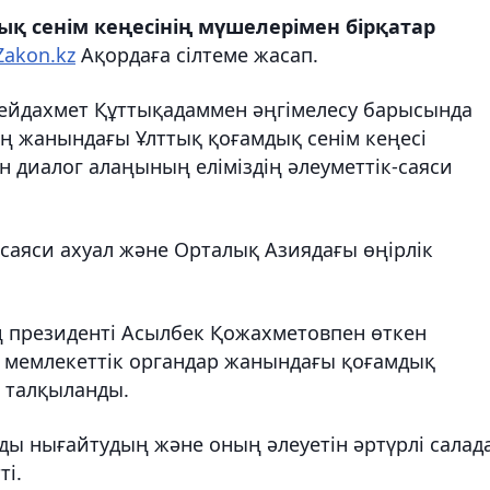
қ сенім кеңесінің мүшелерімен бірқатар
Zakon.kz
Ақордаға сілтеме жасап.
 Сейдахмет Құттықадаммен әңгімелесу барысында
ң жанындағы Ұлттық қоғамдық сенім кеңесі
н диалог алаңының еліміздің әлеуметтік-саяси
і саяси ахуал және Орталық Азиядағы өңірлік
 президенті Асылбек Қожахметовпен өткен
, мемлекеттік органдар жанындағы қоғамдық
і талқыланды.
ы нығайтудың және оның әлеуетін әртүрлі салад
і.