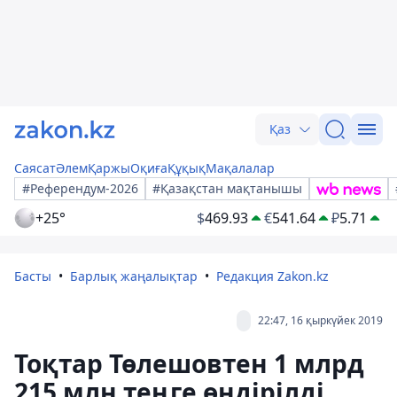
Қаз
Саясат
Әлем
Қаржы
Оқиға
Құқық
Мақалалар
#Референдум-2026
#Қазақстан мақтанышы
+25°
$
469.93
€
541.64
₽
5.71
Басты
Барлық жаңалықтар
Редакция Zakon.kz
22:47, 16 қыркүйек 2019
Тоқтар Төлешовтен 1 млрд
215 млн теңге өндірілді