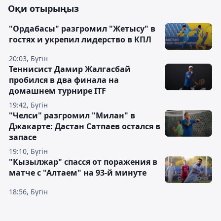
Оқи отырыңыз
"Ордабасы" разгромил "Жетысу" в
гостях и укрепил лидерство в КПЛ
20:03, Бүгін
Теннисист Дамир Жалгасбай
пробился в два финала на
домашнем турнире ITF
19:42, Бүгін
"Челси" разгромил "Милан" в
Джакарте: Дастан Сатпаев остался в
запасе
19:10, Бүгін
"Кызылжар" спасся от поражения в
матче с "Алтаем" на 93-й минуте
18:56, Бүгін