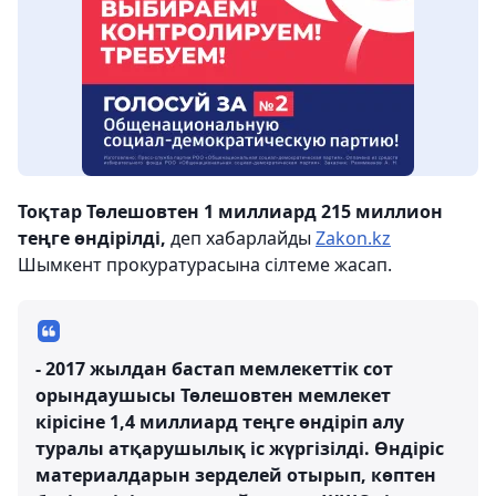
Тоқтар Төлешовтен 1 миллиард 215 миллион
теңге өндірілді,
деп хабарлайды
Zakon.kz
Шымкент прокуратурасына сілтеме жасап.
- 2017 жылдан бастап мемлекеттік сот
орындаушысы Төлешовтен мемлекет
кірісіне 1,4 миллиард теңге өндіріп алу
туралы атқарушылық іс жүргізілді. Өндіріс
материалдарын зерделей отырып, көптен