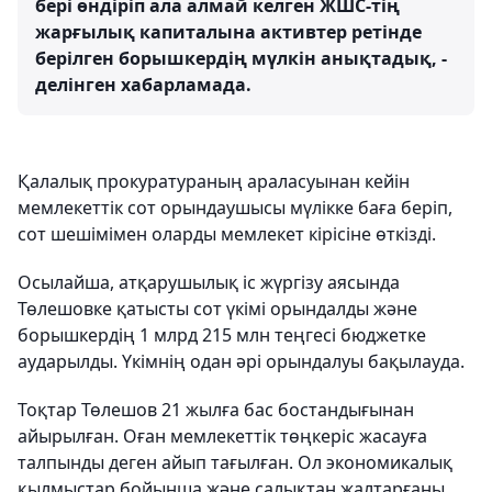
бері өндіріп ала алмай келген ЖШС-тің
жарғылық капиталына активтер ретінде
берілген борышкердің мүлкін анықтадық, -
делінген хабарламада.
Қалалық прокуратураның араласуынан кейін
мемлекеттік сот орындаушысы мүлікке баға беріп,
сот шешімімен оларды мемлекет кірісіне өткізді.
Осылайша, атқарушылық іс жүргізу аясында
Төлешовке қатысты сот үкімі орындалды және
борышкердің 1 млрд 215 млн теңгесі бюджетке
аударылды. Үкімнің одан әрі орындалуы бақылауда.
Тоқтар Төлешов 21 жылға бас бостандығынан
айырылған. Оған мемлекеттік төңкеріс жасауға
талпынды деген айып тағылған. Ол экономикалық
қылмыстар бойынша және салықтан жалтарғаны