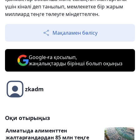
үшін кінәлі деп танылып, мемлекетке бір жарым
миллиард теңге төлеуге міндеттелген.
Мақаламен бөлісу
Google-ға қосылып,
жаңалықтарды бірінші болып оқыңыз
zkadm
Оқи отырыңыз
Алматыда алименттен
жалтарғандардан 85 млн теңге