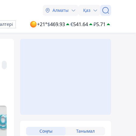
Алматы
Қаз
+21°
$
469.93
€
541.64
₽
5.71
алтері
Соңғы
Танымал