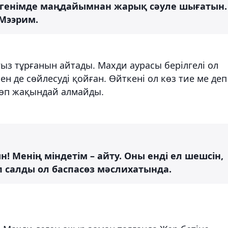
үргенімде маңдайымнан жарық сәуле шығатын.
 Мээрим.
ыз тұрғанын айтады. Махди аурасы берілгелі ол
ен де сөйлесуді қойған. Өйткені ол көз тие ме деп
көп жақындай алмайды.
 Менің міндетім – айту. Оны енді ел шешсін,
п салды ол баспасөз мәслихатында.