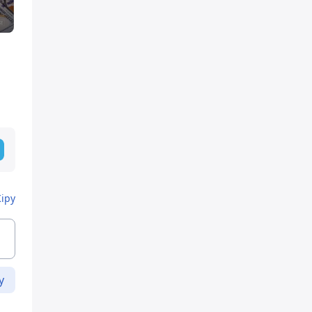
Кіру
у