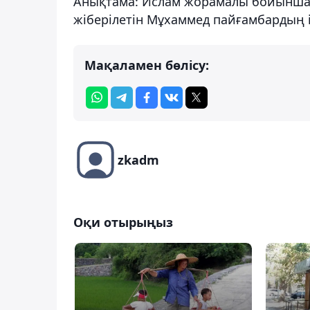
Анықтама: Ислам жорамалы бойынша М
жіберілетін Мұхаммед пайғамбардың і
Мақаламен бөлісу:
zkadm
Оқи отырыңыз