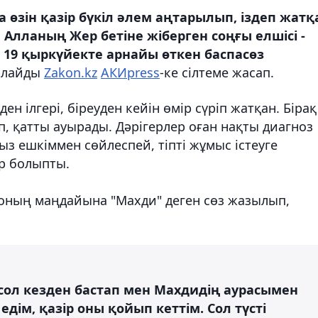
өзін қазір бүкіл әлем аңтарылып, іздеп жатқ
Алланың Жер бетіне жіберген соңғы елшісі -
 19 қыркүйекте арнайы өткен баспасөз
арлайды
Zakon.kz
АКИpress
-ке сілтеме жасап.
ен ілгері, біреуден кейін өмір сүріп жатқан. Бірақ
п, қатты ауырады. Дәрігерлер оған нақты диагноз
ыз ешкіммен сөйлеспей, тіпті жұмыс істеуге
р болыпты.
е оның маңдайына "Махди" деген сөз жазылып,
 сол кезден бастап мен Махдидің аурасымен
дім, қазір оны қойып кеттім. Сол түсті