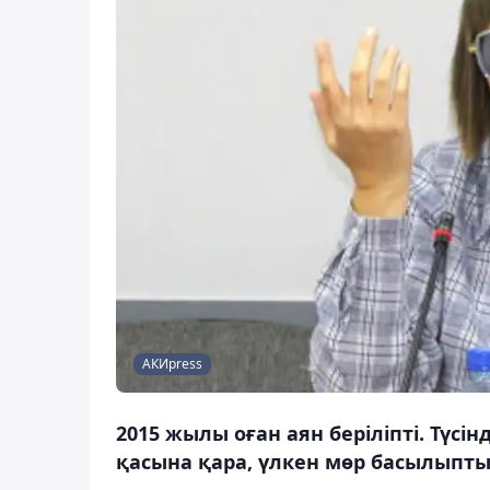
АКИpress
2015 жылы оған аян беріліпті. Түс
қасына қара, үлкен мөр басылыпты