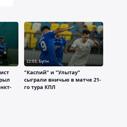
22:03, Бүгін
ист
"Каспий" и "Улытау"
крыл
сыграли вничью в матче 21-
нкт-
го тура КПЛ