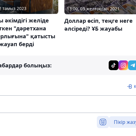
22 тамыз 2023
13:00, 03 желтоқсан 2021
 әкімдігі желіде
Доллар өсіп, теңге неге
ткен "дәретхана
әлсіреді? ҰБ жауабы
рлығына" қатысты
жауап берді
абардар болыңыз:
Пікір жаз