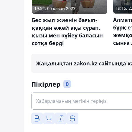
19:15, 
19:54, 05 қазан 2023
Алматы
Бес жыл жиенін бағып-
бұрқ е
қаққан әжей ақы сұрап,
жемқо
қызы мен күйеу баласын
сынға 
сотқа берді
Жаңалықтан zakon.kz сайтында х
Пікірлер
0