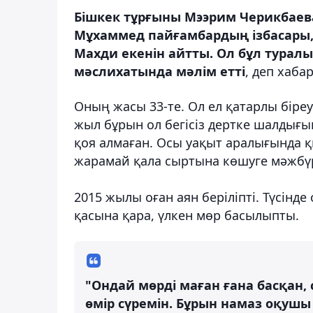
Бішкек тұрғыны Мээрим Черикбаева 
Мұхаммед пайғамбардың ізбасары, 
Махди
екенін айтты. Ол бұл туралы
мәслихатында мәлім етті
, деп хаб
Оның жасы 33-те. Ол ел қатарлы біреуд
жыл бұрын ол бегісіз дертке шалдығы
қоя алмаған. Осы уақыт аралығында қ
жарамай қала сыртына көшуге мәжбү
2015 жылы оған аян беріліпті. Түсінд
қасына қара, үлкен мөр басылыпты.
"Ондай мөрді маған ғана басқан,
өмір сүремін. Бұрын намаз оқушы е