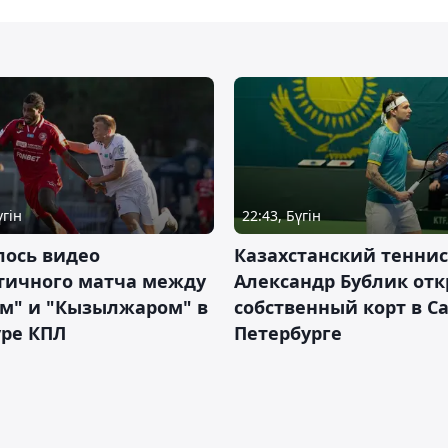
үгін
22:43, Бүгін
лось видео
Казахстанский теннис
тичного матча между
Александр Бублик от
ем" и "Кызылжаром" в
собственный корт в Са
уре КПЛ
Петербурге