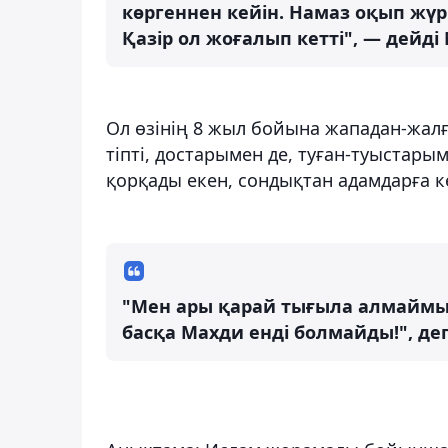
көргеннен кейін. Намаз оқып ж
Қазір ол жоғалып кетті", — дейді
Ол өзінің 8 жыл бойына жападан-жалғ
тіпті, достарымен де, туған-туыстарым
қорқады екен, сондықтан адамдарға 
"Мен ары қарай тығыла алмаймын!
басқа Махди енді болмайды!", де