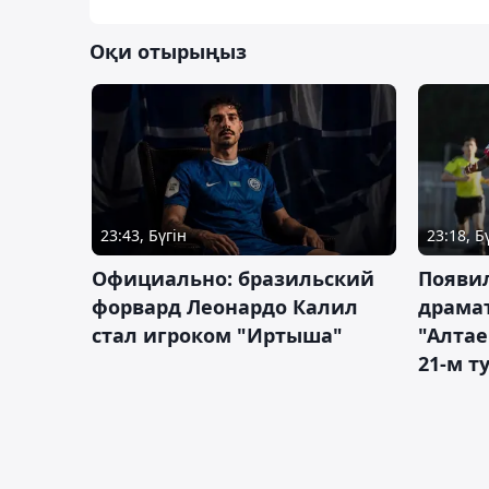
Оқи отырыңыз
23:43, Бүгін
23:18, Б
Официально: бразильский
Появи
форвард Леонардо Калил
драма
стал игроком "Иртыша"
"Алта
21-м т