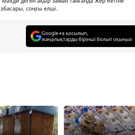
ахди деген ақыр заман таяғанда Жер бетіне
збасары, соңғы елші.
Google-ға қосылып,
жаңалықтарды бірінші болып оқыңыз