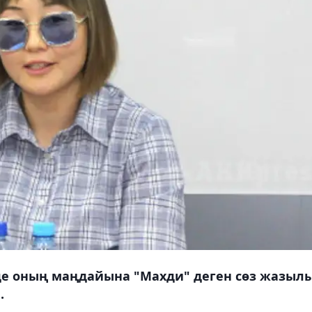
інде оның маңдайына "Махди" деген сөз жазыл
.