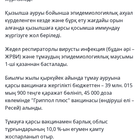
Қызылша ауруы бойынша эпидемиологиялық ахуал
күрделенген кезде және бұрқ ету жағдайы орын
алғанда қызылшаға қарсы қосымша иммундау
жүргізуге жол беріледі.
Жедел респираторлы вирусты инфекция (бұдан әрі –
ЖРВИ) және тұмаудың эпидемиологиялық маусымы
1-ші қазаннан басталады.
Биылғы жылы қыркүйек айында тұмау ауруына
қарсы вакцинаға жергілікті бюджеттен – 39 млн. 015
мың 900 теңге қаражат бөлініп, 45 000 доза
көлемінде "Гриппол плюс" вакцинасы (өндіруші елі –
Ресей) алынды.
Тұмауға қарсы вакцинамен барлық облыс
тұрғындарының 10,0 %-ын егумен қамту
жоспарланып отыр.