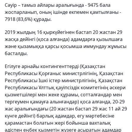
Сәуір – тамыз айлары аралығында - 9475 бала
жоспарланып, оның ішінде екпемен қамтылғаны -
7918 (83,6%) құрады.
2019 жылдың 16 қыркүйегінен бастап 20 жастан 29
жасқа дейінгі (қоса алғанда) адамдарға қызылшаға
және қызамыққа қарсы қосымша иммундау жұмысы
басталды.
Егілуге арнайы контингенттерді (Қазақстан
Республикасы Қорғаныс министрлігінің, Қазақстан
Республикасы Ішкі істер министрлігінің, Қазақстан
Республикасы Ұлттық қауіпсіздік комитетінің әскери
қызметшілері мен жеке құрамы, сотталғандар мен
тергеумен қамауға алынғандар) қоса алғанда, 20-29
жас аралығындағы (20 жастан бастап 29 жас 11 ай 29
күнге дейінгі) барлық адамдар, егу мәртебесіне
қарамастан болатын жері бойынша вахталық
әдіспен еңбек қызметін жүзеге асыратын адамдар