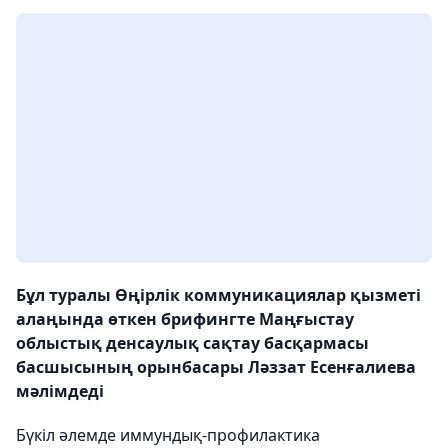
Бұл туралы Өңірлік коммуникациялар қызметі
алаңында өткен брифингте Маңғыстау
облыстық денсаулық сақтау басқармасы
басшысының орынбасары Ләззат Есенғалиева
мәлімдеді
Бүкіл әлемде иммундық-профилактика