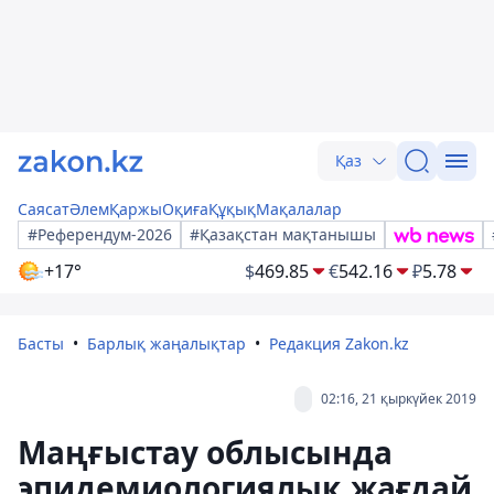
Қаз
Саясат
Әлем
Қаржы
Оқиға
Құқық
Мақалалар
#Референдум-2026
#Қазақстан мақтанышы
+17°
$
469.85
€
542.16
₽
5.78
Басты
Барлық жаңалықтар
Редакция Zakon.kz
02:16, 21 қыркүйек 2019
Маңғыстау облысында
эпидемиологиялық жағдай