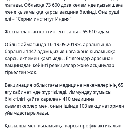
жатады. Облысқа 73 600 доза көлемінде қызылшаға
және қызамыққа қарсы вакцина бөлінді. Өндіруші
елі – "Серим институт Индия"
Жоспарланған контингент саны – 65 610 адам.
Облыс аймағында 16-19.09.2019ж. аралығында
барлығы 1447 адам қызылшаға және қызамыққа
қарсы екпемен қамтылды. Егілгендер арасынан
вакцинадан кейінгі реакциялар және асқынулар
тіркелген жоқ.
Вакцинация облыстағы медицина мекемелерінің 65
егу кабинетінде жүргізіледі. Иммундау жұмысы
біліктілігі қайта қаралған 410 медицина
қызметкерлерімен, оның ішінде 103 вакцинатормен
ұйымдастырылады.
Қызылша мен қызамыққа қарсы профилактикалық