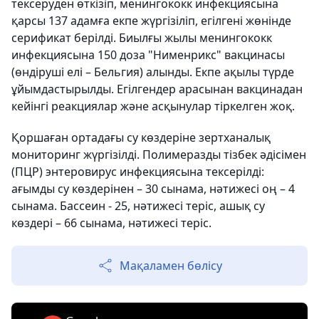
тексеруден өткізіп, менингококк инфекциясына
қарсы 137 адамға екпе жүргізіліп, егілгені жөнінде
серификат берілді. Биылғы жылы менингококк
инфекциясына 150 доза "Нименрикс" вакцинасы
(өндіруші елі – Бельгия) алынды. Екпе ақылы түрде
ұйымдастырылды. Егілгендер арасынан вакцинадан
кейінгі реакциялар және асқынулар тіркелген жоқ.
Қоршаған ортадағы су көздеріне зертханалық
мониторинг жүргізілді. Полимеразды тізбек әдісімен
(ПЦР) энтеровирус инфекциясына тексерілді:
ағымды су көздерінен – 30 сынама, нәтижесі оң – 4
сынама. Бассеин - 25, нәтижесі теріс, ашық су
көздері – 66 сынама, нәтижесі теріс.
Мақаламен бөлісу