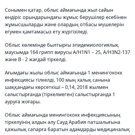
Сонымен қатар, облыс аймағында жыл сайын
өндіріс орындарындағы жұмыс берушілер есебінен
жұмысшыларды және олардың отбасы мүшелерін
егумен қамтамасыз ету жүргізіледі.
Облыс көлемінде былтырғы эпидемиологиялық
маусымда 164 грипп вирусы А/H1N1 – 25, А/H3N2-137
және В - 2 жағдай тіркелді.
Ағымдағы жылы облыс аймағында 1 менингококк
инфекциясы тілкелді, 100 мың халық санына
шаққандағы көрсеткіші – 0,14, 2018 жылмен
салыстырғанда (тіркелмеген) салыстырғанда 1
ауруға жоғары.
Облыс аймағында менингококк инфекциясының
тіркелуінің алдын алу Сауд Арабия патшалығына
қажылық сапарға баратын адамдарды медициналық