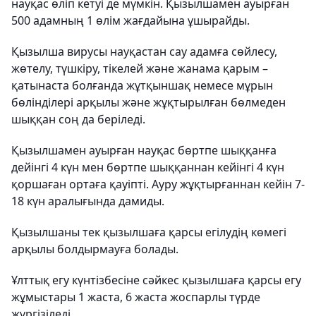
науқас өліп кетуі де мүмкін. Қызылшамен ауырған
500 адамның 1 өлім жағдайына ұшырайды.
Қызылша вирусы науқастан сау адамға сөйлесу,
жөтелу, түшкіру, тікелей және жанама қарым –
қатынаста болғанда жұтқыншақ немесе мұрын
бөлінділері арқылы және жұқтырылған бөлмеден
шыққан соң да беріледі.
Қызылшамен ауырған науқас бөртпе шыққанға
дейінгі 4 күн мен бөртпе шыққаннан кейінгі 4 күн
қоршаған ортаға қауіпті. Ауру жұқтырғаннан кейін 7-
18 күн аралығында дамиды.
Қызылшаны тек қызылшаға қарсы егілудің көмегі
арқылы болдырмауға болады.
Ұлттық егу күнтізбесіне сәйкес қызылшаға қарсы егу
жұмыстары 1 жаста, 6 жаста жоспарлы түрде
жүргізіледі.