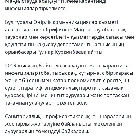
Маңғыстауда аса қауіпті және карантинді
инфекциялар тіркелмеген
Бұл туралы Өңірлік коммуникациялар қызметі
алаңында өткен брифингте Маңғыстау облыстық
тауарлар мен көрсетілетін қызметтердің сапасы мен
қауіпсіздігін бақылау департаменті басшысының
орынбасары Гүлнар Куркинбаева айтты
2019 жылдың 8 айында аса қауіпті және карантинді
инфекциялар (оба, тырысқақ, құтырма, сібір жарасы
және т.б.) сонымен қатар полиомиелит, сіреспе, іш
сүзегі, паратиф, эпидемиялық паротит, қызамық,
құрөзек, іріңді менингит аурулары және топтасқан
тағамнан уланулар тіркелген жоқ.
Санитариялық – профилактикалық іс – шаралардың
жоспарлы жүргізілуіне байланысты, жекеленген
аурулардың төмендеуі байқалады.