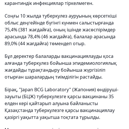
карантиндік инфекциялар тіркелмеген.
Соңғы 10 жылда туберкулез ауруының көрсеткіші
облыс деңгейінде бүгінгі күнмен салыстырғанда
75,4% (381 жағдайға), оның ішінде жасөспірімдер
арасында 78,4% (46 жағдайға), балалар арасында
89,0% (44 жағдайға) төмендеп отыр.
Бұл деректер балаларды вакцинациялауды қоса
алғанда туберкулез бойынша эпидемиологиялық
жағдайды тұрақтандыру бойынша жүргізіліп
отырған шаралардың тиімділігін растайды.
Бірақ, "Japan BCG Laboratory" (Жапония) өндіруші-
зауыты (БЦЖ) туберкулезге қарсы вакцинаны 35
елден кері қайтарып алуына байланысты
Қазақстанда туберкулезге қарсы вакцинациялау
қазіргі уақытта уақытша тоқтата тұрылды.