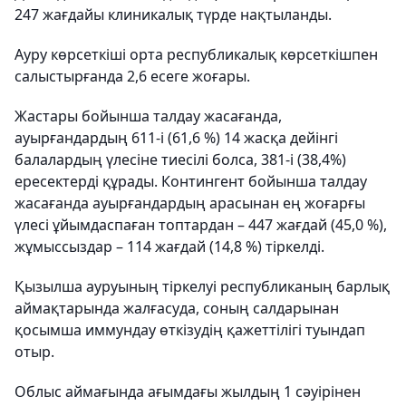
247 жағдайы клиникалық түрде нақтыланды.
Ауру көрсеткіші орта республикалық көрсеткішпен
салыстырғанда 2,6 есеге жоғары.
Жастары бойынша талдау жасағанда,
ауырғандардың 611-і (61,6 %) 14 жасқа дейінгі
балалардың үлесіне тиесілі болса, 381-і (38,4%)
ересектерді құрады. Контингент бойынша талдау
жасағанда ауырғандардың арасынан ең жоғарғы
үлесі ұйымдаспаған топтардан – 447 жағдай (45,0 %),
жұмыссыздар – 114 жағдай (14,8 %) тіркелді.
Қызылша ауруының тіркелуі республиканың барлық
аймақтарында жалғасуда, соның салдарынан
қосымша иммундау өткізудің қажеттілігі туындап
отыр.
Облыс аймағында ағымдағы жылдың 1 сәуірінен