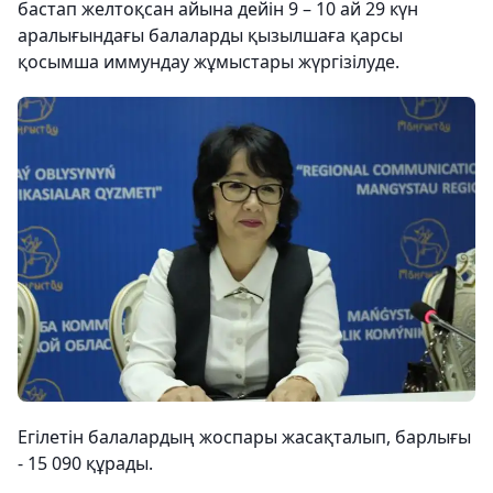
бастап желтоқсан айына дейін 9 – 10 ай 29 күн
аралығындағы балаларды қызылшаға қарсы
қосымша иммундау жұмыстары жүргізілуде.
Егілетін балалардың жоспары жасақталып, барлығы
- 15 090 құрады.