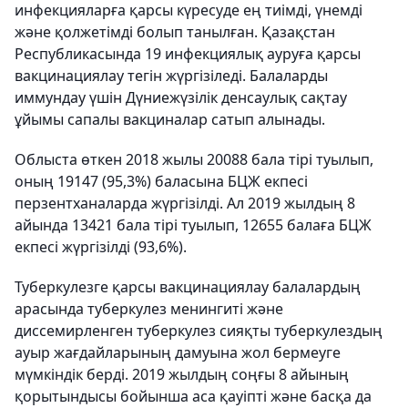
инфекцияларға қарсы күресуде ең тиімді, үнемді
және қолжетімді болып танылған. Қазақстан
Республикасында 19 инфекциялық ауруға қарсы
вакцинациялау тегін жүргізіледі. Балаларды
иммундау үшін Дүниежүзілік денсаулық сақтау
ұйымы сапалы вакциналар сатып алынады.
Облыста өткен 2018 жылы 20088 бала тірі туылып,
оның 19147 (95,3%) баласына БЦЖ екпесі
перзентханаларда жүргізілді. Ал 2019 жылдың 8
айында 13421 бала тірі туылып, 12655 балаға БЦЖ
екпесі жүргізілді (93,6%).
Туберкулезге қарсы вакцинациялау балалардың
арасында туберкулез менингиті және
диссемирленген туберкулез сияқты туберкулездың
ауыр жағдайларының дамуына жол бермеуге
мүмкіндік берді. 2019 жылдың соңғы 8 айының
қорытындысы бойынша аса қауіпті және басқа да