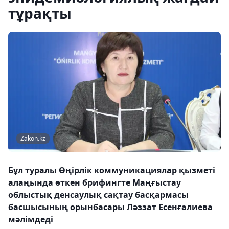
тұрақты
Zakon.kz
Бұл туралы Өңірлік коммуникациялар қызметі
алаңында өткен брифингте Маңғыстау
облыстық денсаулық сақтау басқармасы
басшысының орынбасары Ләззат Есенғалиева
мәлімдеді