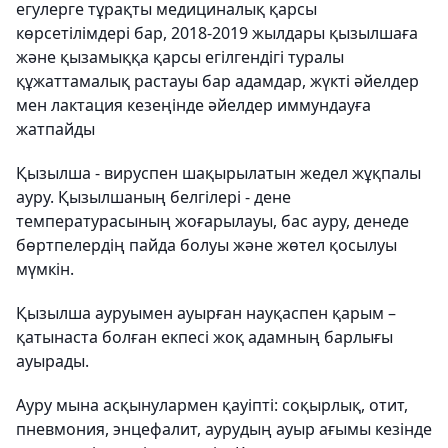
егулерге тұрақты медициналық қарсы
көрсетілімдері бар, 2018-2019 жылдары қызылшаға
және қызамыққа қарсы егілгендігі туралы
құжаттамалық растауы бар адамдар, жүкті әйелдер
мен лактация кезеңінде әйелдер иммундауға
жатпайды
Қызылша - вируспен шақырылатын жедел жұқпалы
ауру. Қызылшаның белгілері - дене
температурасының жоғарылауы, бас ауру, денеде
бөртпелердің пайда болуы және жөтел қосылуы
мүмкін.
Қызылша ауруымен ауырған науқаспен қарым –
қатынаста болған екпесі жоқ адамның барлығы
ауырады.
Ауру мына асқынулармен қауіпті: соқырлық, отит,
пневмония, энцефалит, аурудың ауыр ағымы кезінде