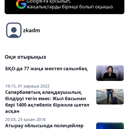
Google-ға қосылып,
жаңалықтарды бірінші болып оқыңыз
zkadm
Оқи отырыңыз
БҚО-да 77 жаңа мектеп салынбақ
16:15, 01 қараша 2022
Сапарбаевтың алаңдаушылық
білдіруі тегін емес: Жыл басынан
бері 1400 ақтөбелік біржола шетел
асқан
20:03, 23 қазан 2018
Атырау облысында полицейлер