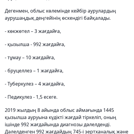
Дегенмен, облыс көлемінде кейбір аурулардың
аурушаңдық деңгейінің өскендігі байқалады.
- көкжөтел – 3 жағдайға,
- қызылша - 992 жағдайға,
- тұмау – 10 жағдайға,
- бруцеллез – 1 жағдайға,
- Туберкулез – 4 жағдайға,
- Педикулез - 1,5 есеге.
2019 жылдың 8 айында облыс аймағында 1445
қызылша ауруына күдікті жағдай тіркеліп, оның
ішінде 992 жағдайында диагнозы дәлелденді.
Дәлелденген 992 жағдайдың 745-і зертханалық және