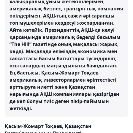
халықаралық ұйым жетекшілерімен,
америкалық бизнес, трансұлттық компания
өкілдерімен, АҚШ-тың саяси әрі сарапшы
топ мүшелерімен кездесуі жоспарланған.
Айта кетейік, Президенттің АҚШ-қа келуі
қарсаңында америкалық беделді басылым
“The Hill” газетінде оның мақаласы жарық
көрді. Мақалада еліміздің экономика мен
саясаттағы басым бағыттары түсіндіріліп,
осы сапардың маңыздылығы баяндалған.
Ең бастысы, Қасым-Жомарт Тоқаев
америкалық инвесторлармен әріптестікті
арттыруға ниетті және Қазақстан
нарығында АҚШ компаниялары қазіргіден
де көп болуы тиіс деген пікір-пайымын
жеткізді.
Қасым-Жомарт Тоқаев, Қазақстан