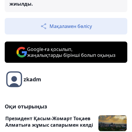
жиылды.
Мақаламен бөлісу
Google-ға қосылып,
жаңалықтарды бірінші болып оқыңыз
zkadm
Оқи отырыңыз
Президент Қасым-Жомарт Тоқаев
Алматыға жұмыс сапарымен келді