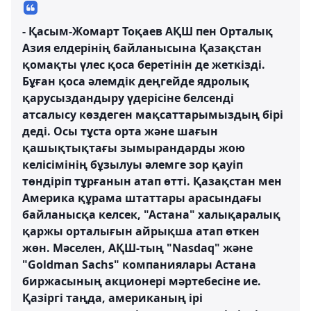
- Қасым-Жомарт Тоқаев АҚШ пен Орталық
Азия елдерінің байланысына Қазақстан
қомақты үлес қоса беретінін де жеткізді.
Бұған қоса әлемдік деңгейде ядролық
қарусыздандыру үдерісіне белсенді
атсалысу көздеген мақсаттарымыздың бірі
деді. Осы тұста орта және шағын
қашықтықтағы зымырандарды жою
келісімінің бұзылуы әлемге зор қауіп
төндіріп тұрғанын атап өтті. Қазақстан мен
Америка құрама штаттары арасындағы
байланысқа келсек, "Астана" халықаралық
қаржы орталығын айрықша атап өткен
жөн. Мәселен, АҚШ-тың "Nasdaq" және
"Goldman Sachs" компаниялары Астана
биржасының акционері мәртебесіне ие.
Қазіргі таңда, американың ірі