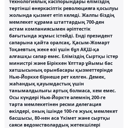
технологиялық кәсіпорындары еліміздің
төртінші өнеркәсіптік революцияға қосылуы
жолында қызмет етіп келеді. Жалпы біздің
мемлекет құрама штаттардың 700-ден
астам компаниясымен әріптестік
бағытында жұмыс істейді. Енді президент
сапарына қайта оралсақ. Қасым-Жомарт
Тоқаевтың жеке өзі үшін бұл АҚШ-қа
алғашқы сапар емес. Еліміздің Сыртқы істер
министрі және Біріккен Ұлттар ұйымы бас
хатшысының орынбасары қызметтерінде
Нью-Йоркке бірнеше рет келген. Демек,
жаһандық қауымдастық үшін
танымалдылығы артық болмаса, кем емес.
Осы күндері Нью-Йоркте әлемнің 200-ге
тарта мемлекетінен ресми делегация
өкілдері, оның ішінде 100-ге жуық мемлекет
басшысы, 80-нен аса Үкімет және сыртқы
саяси ведомстволардың жетекшілері