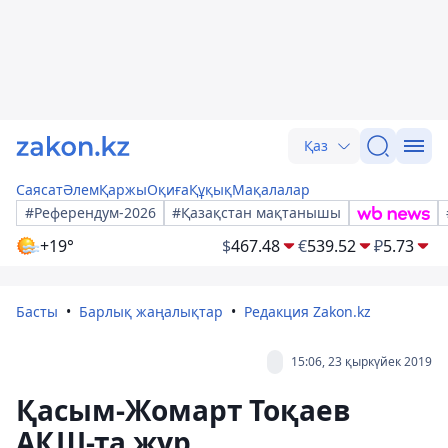
Қаз
Саясат
Әлем
Қаржы
Оқиға
Құқық
Мақалалар
#Референдум-2026
#Қазақстан мақтанышы
+19°
$
467.48
€
539.52
₽
5.73
Басты
Барлық жаңалықтар
Редакция Zakon.kz
15:06, 23 қыркүйек 2019
Қасым-Жомарт Тоқаев
АҚШ-та жүр