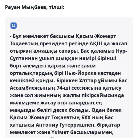
Рауан Мыңбаев, тілші:
- Бұл мемлекет басшысы Қасым-Жомарт
Тоқаевтың президент ретінде АҚШ-қа жасап
отырған алғашқы сапары. Бас қаламыз Нұр-
Сұлтаннан ұшып шыққан нөмірі бірінші
борт әлемдегі қаржы және саяси
орталықтардың бірі Нью-Йоркке кестеден
кешікпей қонды. Біріккен Ұлттар ұйымы Бас
Ассамблеясының 74-ші сессиясына қатысу
және сол жиынның жалпы пікірсайысында
мәлімдеме жасау осы сапардың ең
маңызды бөлігі десек болады. Одан бөлек
Қасым-Жомарт Тоқаевтың БҰҰ-ның Бас
хатшысы Антониу Гутерришпен, бірқатар
мемлекет және Үкімет басшыларымен,