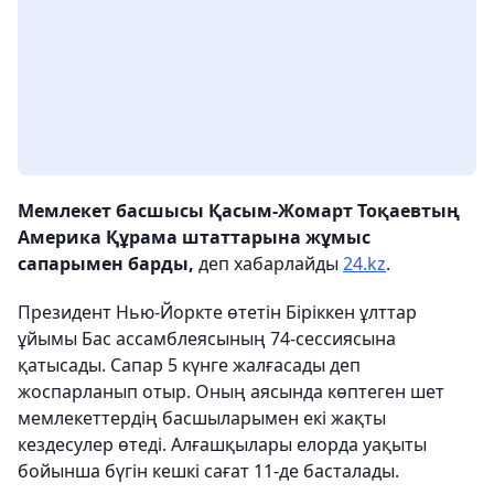
Мемлекет басшысы Қасым-Жомарт Тоқаевтың
Америка Құрама штаттарына жұмыс
сапарымен барды,
деп хабарлайды
24.kz
.
Президент Нью-Йоркте өтетін Біріккен ұлттар
ұйымы Бас ассамблеясының 74-сессиясына
қатысады. Сапар 5 күнге жалғасады деп
жоспарланып отыр. Оның аясында көптеген шет
мемлекеттердің басшыларымен екі жақты
кездесулер өтеді. Алғашқылары елорда уақыты
бойынша бүгін кешкі сағат 11-де басталады.