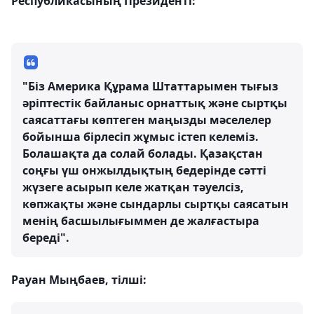
Республикасының Президенті:
"Біз Америка Құрама Штаттарымен тығыз
әріптестік байланыс орнаттық және сыртқы
саясаттағы көптеген маңызды мәселелер
бойынша бірлесіп жұмыс істеп келеміз.
Болашақта да солай болады. Қазақстан
соңғы үш онжылдықтың бедерінде сәтті
жүзеге асырып келе жатқан тәуелсіз,
көпжақты және сындарлы сыртқы саясатын
менің басшылығыммен де жалғастыра
береді".
Рауан Мыңбаев, тілші: