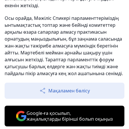
екенін жеткізді.
Осы орайда, Мәжіліс Спикері парламенттеріміздің
ынтымақтастық топтар және бейінді комитеттер
арқылы өзара сапарлар алмасу практикасын
орнатудың маңыздылығын, бұл заңнама саласында
жан-жақты тәжірибе алмасуға мүмкіндік беретінін
айтты. Мәртебелі мейман арнайы шақыру үшін
алғысын жеткізді. Тараптар парламенттік форум
қатысушы барлық елдерге жан-жақты тиімді және
пайдалы пікір алмасуға кең жол ашатынына сенімді.
Мақаламен бөлісу
Google-ға қосылып,
жаңалықтарды бірінші болып оқыңыз