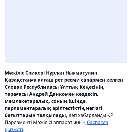
Мәжіліс Спикері Нұрлан Нығматулин
Қазақстанға алғаш рет ресми сапармен келген
Словак Республикасы Ұлттық Кеңесінің
төрағасы Андрей Данкомен кездесіп,
мемлекетаралық, соның ішінде,
парламентаралық әріптестіктің негізгі
бағыттарын талқылады,
деп хабарлайды ҚР
Парламенті Мәжілісі аппаратының
баспасөз
қызметі
.