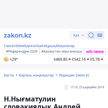
Қаз
Саясат
Әлем
Қаржы
Оқиға
Құқық
Мақалалар
#Референдум-2026
#Қазақстан мақтанышы
+29°
$
469.85
€
542.16
₽
5.78
Басты
Барлық жаңалықтар
Редакция Zakon.kz
17:19, 23 қыркүйек 2019
Н.Нығматулин
словакиялық Андрей