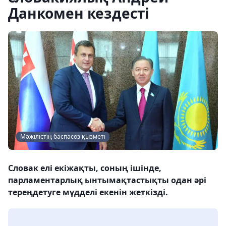
Данкомен кездесті
Мәжілістің баспасөз қызметі
Словак елі екіжақты, соның ішінде,
парламентарлық ынтымақтастықты одан әрі
тереңдетуге мүдделі екенін жеткізді.