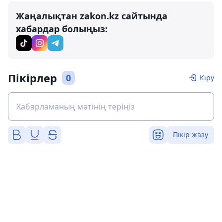
Жаңалықтан zakon.kz сайтында
хабардар болыңыз:
Пікірлер
0
Кіру
Пікір жазу