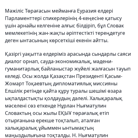
Мәжіліс Төрағасын мейманға Еуразия елдері
Парламенттері спикерлерінің 4-кеңесіне қатысу
үшін арнайы келгеніне алғыс білдіріп, бұл Словак
мемлекетінің жан-жақты әріптестікті тереңдетуге
деген ынтасының көрсеткіші екенін айтты.
Қазіргі уақытта елдеріміз арасында сындарлы саяси
диалог орнап, сауда-экономикалық, мәдени-
гуманитарлық байланыстар жүйелі жалғасын тауып
келеді. Осы жолда Қазақстан Президенті Қасым-
Жомарт Тоқаевтың дипломатиялық миссияны
Елшілік ретінде қайта құру туралы шешімі өзара
ықпалдастықты қолдаудың дәлелі. Халықаралық
мәселені сөз еткенде Нұрлан Нығматулин
Словактың осы жылы ЕҚЫҰ төрағалық етіп
отырғанына ерекше тоқталып, аталған
халықаралық ұйыммен ынтымақтың
маңыздылығына тоқталды. Н. Нығматулин