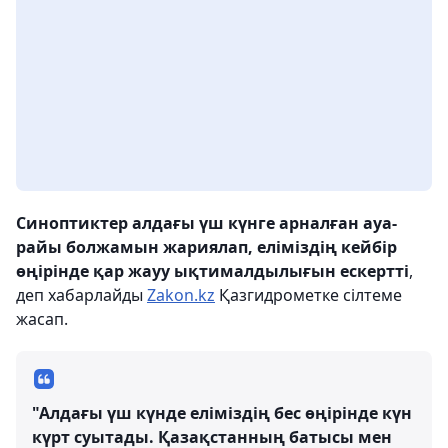
Синоптиктер алдағы үш күнге арналған ауа-
райы болжамын жариялап, еліміздің кейбір
өңірінде қар жауу ықтималдылығын ескертті
,
деп хабарлайды
Zakon.kz
Қазгидрометке сілтеме
жасап.
"Алдағы үш күнде еліміздің бес өңірінде күн
күрт суытады. Қазақстанның батысы мен