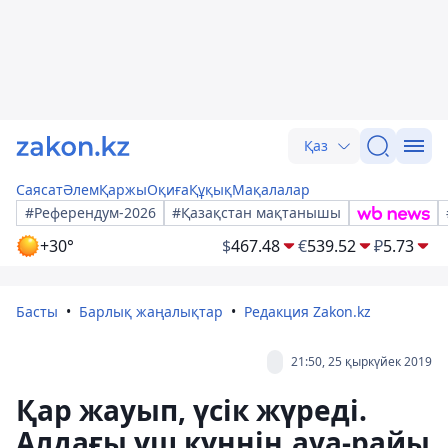
Қаз
Саясат
Әлем
Қаржы
Оқиға
Құқық
Мақалалар
#Референдум-2026
#Қазақстан мақтанышы
+30°
$
467.48
€
539.52
₽
5.73
Басты
Барлық жаңалықтар
Редакция Zakon.kz
21:50, 25 қыркүйек 2019
Қар жауып, үсік жүреді.
Алдағы үш күннің ауа-райы