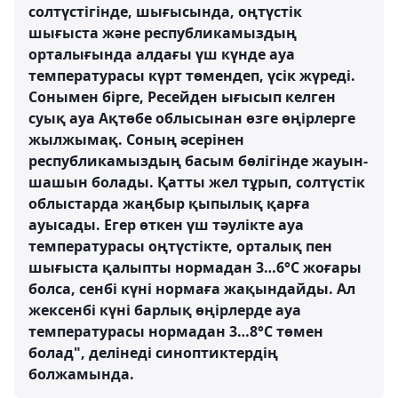
солтүстігінде, шығысында, оңтүстік
шығыста және республикамыздың
орталығында алдағы үш күнде ауа
температурасы күрт төмендеп, үсік жүреді.
Сонымен бірге, Ресейден ығысып келген
суық ауа Ақтөбе облысынан өзге өңірлерге
жылжымақ. Соның әсерінен
республикамыздың басым бөлігінде жауын-
шашын болады. Қатты жел тұрып, солтүстік
облыстарда жаңбыр қыпылық қарға
ауысады. Егер өткен үш тәулікте ауа
температурасы оңтүстікте, орталық пен
шығыста қалыпты нормадан 3…6°С жоғары
болса, сенбі күні нормаға жақындайды. Ал
жексенбі күні барлық өңірлерде ауа
температурасы нормадан 3…8°С төмен
болад", делінеді синоптиктердің
болжамында.