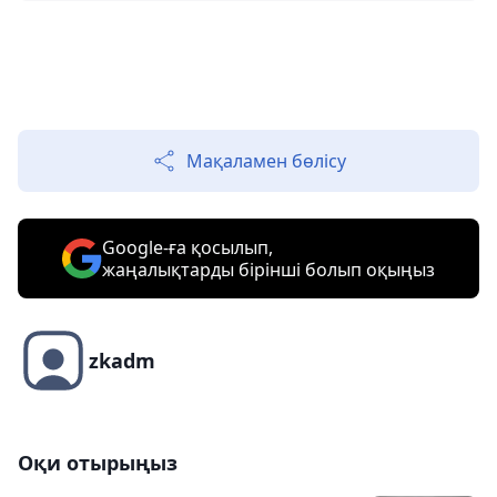
Мақаламен бөлісу
Google-ға қосылып,
жаңалықтарды бірінші болып оқыңыз
zkadm
Оқи отырыңыз