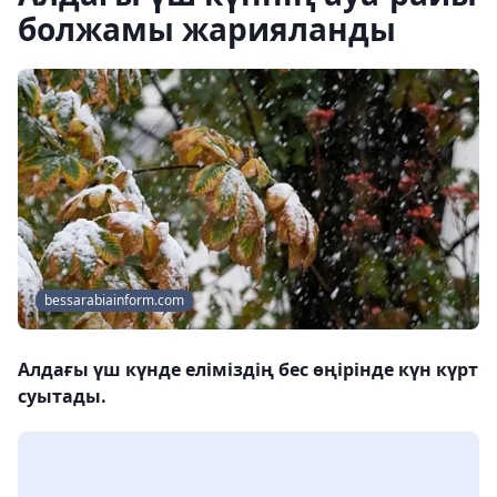
болжамы жарияланды
bessarabiainform.com
Алдағы үш күнде еліміздің бес өңірінде күн күрт
суытады.