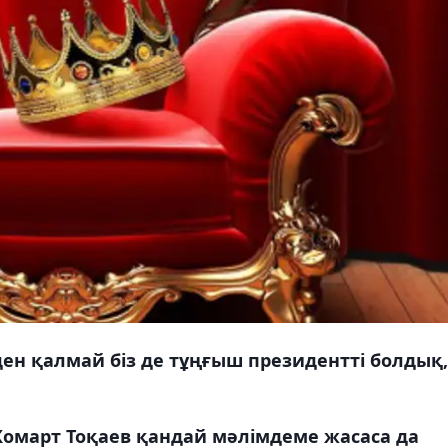
ден қалмай біз де тұңғыш президентті болдық,
Жомарт Тоқаев қандай мəлімдеме жасаса да