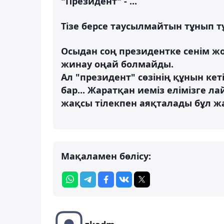
"Президент" - ...
Тізе берсе таусылмайтын тұнып т
Осыдан соң президентке сенім жо
жинау оңай болмайды.
Ал "президент" сөзінің құнын кет
бар... Жаратқан иеміз елімізге л
жақсы тілекпен аяқталады бұл ж
Мақаламен бөлісу: