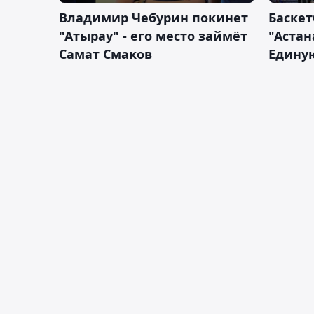
Владимир Чебурин покинет
Баске
"Атырау" - его место займёт
"Астан
Самат Смаков
Единую