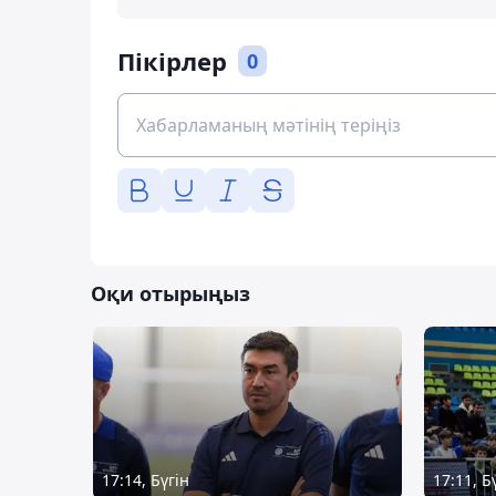
Пікірлер
0
Оқи отырыңыз
17:14, Бүгін
17:11, Б