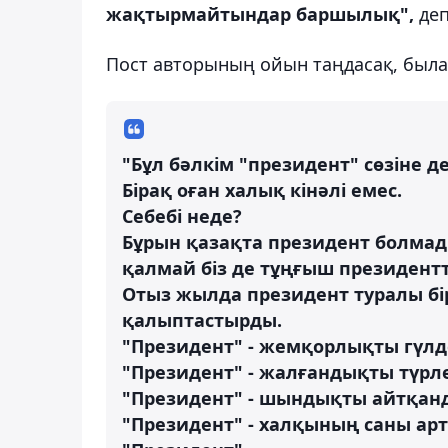
жақтырмайтындар баршылық",
деп
Пост авторының ойын таңдасақ, былай
"Бұл бəлкім "президент" сөзіне де
Бірақ оған халық кінəлі емес.
Себебі неде?
Бұрын қазақта президент болмады
қалмай біз де тұңғыш президентті
Отыз жылда президент туралы бір
қалыптастырды.
"Президент" - жемқорлықты гүлде
"Президент" - жалғандықты түрле
"Президент" - шындықты айтқан
"Президент" - халқының саны ар