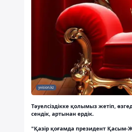
yvision.kz
Тəуелсіздікке қолымыз жетіп, өзге
сендік, артынан ердік.
"Қазір қоғамда президент Қасым-