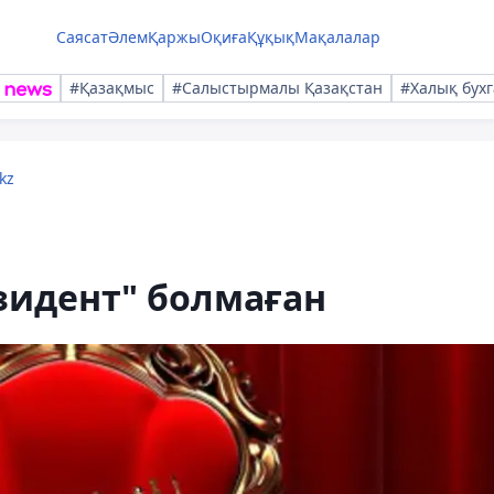
Саясат
Әлем
Қаржы
Оқиға
Құқық
Мақалалар
#Қазақмыс
#Салыстырмалы Қазақстан
#Халық бухг
kz
зидент" болмаған