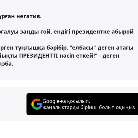
ұрған негатив.
ғалуы заңды ғой, ендігі президентке абырой
ірген тұңғышқа бəрібір, "елбасы" деген атағы
айықты ПРЕЗИДЕНТТІ нəсіп еткей!" - деген
азба.
Google-ға қосылып,
жаңалықтарды бірінші болып оқыңыз