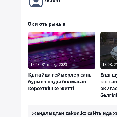
zkadm
Оқи отырыңыз
17:43, 31 шілде 2023
18:08, 
Қытайда геймерлер саны
Елді 
бұрын-соңды болмаған
қоста
көрсеткішке жетті
оқиға
белгіл
Жаңалықтан zakon.kz сайтында х