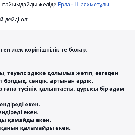
 пайымдайды желіде
Ерлан Шаяхметұлы
.
 дейді ол:
ген жек көрініштілік те болар.
, тəуелсіздікке қолымыз жетіп, өзгеден
 болдық, сендік, артынан ердік.
 ғана түсінік қалыптасты, дұрысы бір адам
ндіреді екен.
ндіреді екен.
ды қамайды екен.
тқанын қаламайды екен.