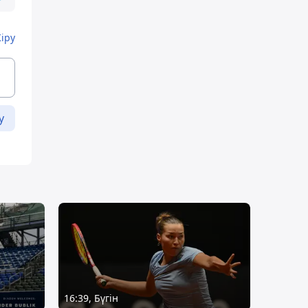
Кіру
у
16:39, Бүгін