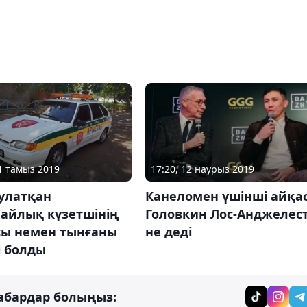
21 тамыз 2019
17:20, 12 наурыз 2019
шулатқан
Канеломен үшінші айқас
найлық күзетшінің
Головкин Лос-Анджелес
сы немен тынғаны
не деді
і болды
абардар болыңыз: