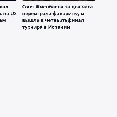
вал
Соня Жиенбаева за два часа
с на US
переиграла фаворитку и
ием
вышла в четвертьфинал
турнира в Испании