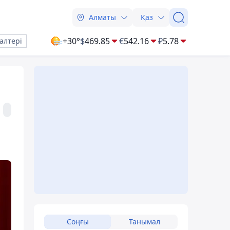
Алматы
Қаз
+30°
$
469.85
€
542.16
₽
5.78
алтері
Соңғы
Танымал