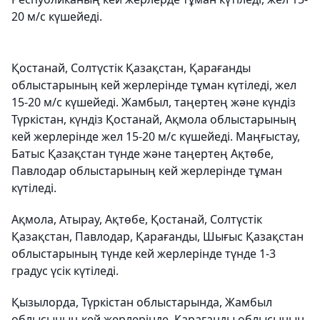
20 м/с күшейеді.
Қостанай, Солтүстік Қазақстан, Қарағанды
облыстарының кей жерлерінде тұман күтіледі, жел
15-20 м/с күшейеді. Жамбыл, таңертең және күндіз
Түркістан, күндіз Қостанай, Ақмола облыстарының
кей жерлерінде жел 15-20 м/с күшейеді. Маңғыстау,
Батыс Қазақстан түнде және таңертең Ақтөбе,
Павлодар облыстарының кей жерлерінде тұман
күтіледі.
Ақмола, Атырау, Ақтөбе, Қостанай, Солтүстік
Қазақстан, Павлодар, Қарағанды, Шығыс Қазақстан
облыстарының түнде кей жерлерінде түнде 1-3
градус үсік күтіледі.
Қызылорда, Түркістан облыстарында, Жамбыл
облысының кей жерлерінде, Карағанды облысының