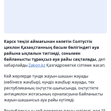
Карск теңізі аймағынан келетін Солтүстік
циклон Қазақстанның басым бөлігіндегі ауа
райына ықпалын тигізеді, сонымен
байланысты тұрақсыз ауа райы сақталады,
деп
хабарлайды
Zakon.kz
Қазгидрометке сілтеме жасап.
Кей жерлерде түнде жауын-шашын жауады
(көбінесе жаңбыр), күндіз жаңбыр жауады, тек
республиканың оңтүстік-шығысында, оңтүстікте
антициклон жотасының орналасуына байланысты
жауын-шашынсыз ауа райы күтіледі.
Республиканың кей жерлерде тұман күтіледі, жел 15-