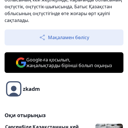
оңтүстік, оңтүстік-шығысында, Батыс Қазақстан
облысының оңтүстігінде өте жоғары өрт қауіпі
сақталады.
Мақаламен бөлісу
Google-ға қосылып,
жаңалықтарды бірінші болып оқыңыз
zkadm
Оқи отырыңыз
Сәрсенбіде Қазақстанның кей