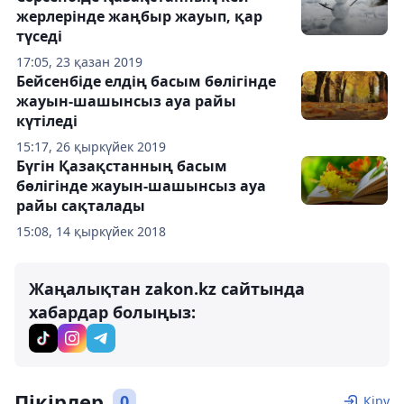
жерлерінде жаңбыр жауып, қар
түседі
17:05, 23 қазан 2019
Бейсенбіде елдің басым бөлігінде
жауын-шашынсыз ауа райы
күтіледі
15:17, 26 қыркүйек 2019
Бүгін Қазақстанның басым
бөлігінде жауын-шашынсыз ауа
райы сақталады
15:08, 14 қыркүйек 2018
Жаңалықтан zakon.kz сайтында
хабардар болыңыз:
Пікірлер
0
Кіру