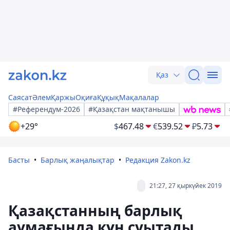
Қаз
Саясат
Әлем
Қаржы
Оқиға
Құқық
Мақалалар
#Референдум-2026
#Қазақстан мақтанышы
+29°
$
467.48
€
539.52
₽
5.73
Басты
Барлық жаңалықтар
Редакция Zakon.kz
21:27, 27 қыркүйек 2019
Қазақстанның барлық
аумағында күн суытады