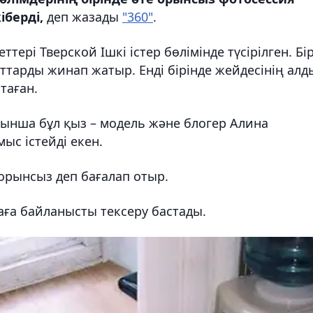
іберді,
деп жазады
"360"
.
ері Тверской Ішкі істер бөлімінде түсірілген. Бі
аттарды жинап жатыр. Енді бірінде жейдесінің алд
таған.
ынша бұл қыз – модель және блогер Алина
ыс істейді екен.
 орынсыз деп бағалап отыр.
ғаға байланысты тексеру бастады.