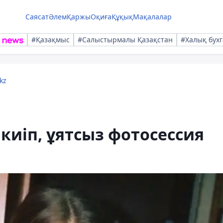
Саясат
Әлем
Қаржы
Оқиға
Құқық
Мақалалар
#Қазақмыс
#Салыстырмалы Қазақстан
#Халық бухг
kz
иіп, ұятсыз фотосессия