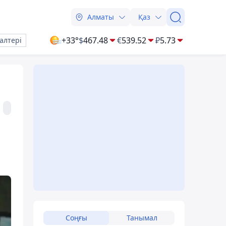
Алматы
Қаз
+33°
$
467.48
€
539.52
₽
5.73
алтері
Соңғы
Танымал