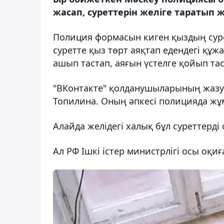
жасап, суреттерін желіге таратып ж
Полиция формасын киген қыздың суретт
суретте қыз төрт аяқтап едендегі құж
ашып тастап, аяғын үстелге қойып тас
"ВКонтакте" қолданушыларының жазу
Топилина. Оның әпкесі полицияда жұм
Алайда желідегі халық бұл суреттерді
Ал РФ Ішкі істер министрлігі осы оқи