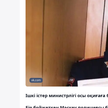
vk.com
Ішкі істер министрлігі осы оқиғаға
Бір бойжеткен Мәскеу полициясы бө