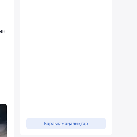
р
ын
Барлық жаңалықтар