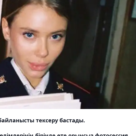
 байланысты тексеру бастады.
лімдерінің бірінде өте орынсыз фотосессия